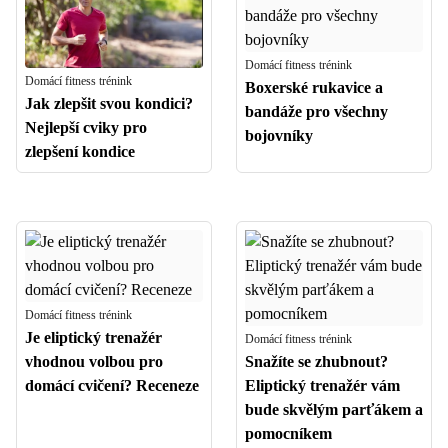
Domácí fitness trénink
Domácí fitness trénink
Boxerské rukavice a
Jak zlepšit svou kondici?
bandáže pro všechny
Nejlepší cviky pro
bojovníky
zlepšení kondice
Domácí fitness trénink
Je eliptický trenažér
Domácí fitness trénink
vhodnou volbou pro
Snažíte se zhubnout?
domácí cvičení? Receneze
Eliptický trenažér vám
bude skvělým parťákem a
pomocníkem