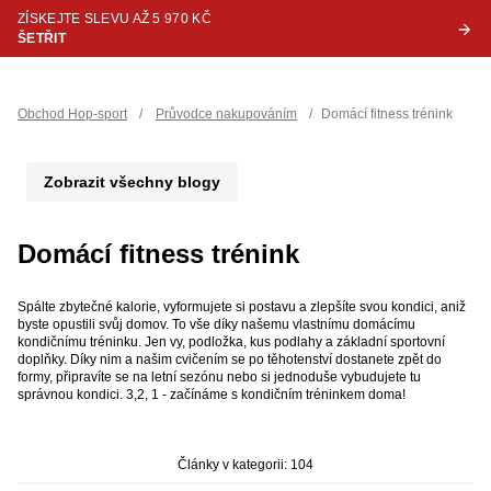
ZÍSKEJTE SLEVU AŽ 5 970 KČ
ŠETŘIT
Obchod Hop-sport
/
Průvodce nakupováním
/
Domácí fitness trénink
Zobrazit všechny blogy
Domácí fitness trénink
Spálte zbytečné kalorie, vyformujete si postavu a zlepšíte svou kondici, aniž
byste opustili svůj domov. To vše díky našemu vlastnímu domácímu
kondičnímu tréninku. Jen vy, podložka, kus podlahy a základní sportovní
doplňky. Díky nim a našim cvičením se po těhotenství dostanete zpět do
formy, připravíte se na letní sezónu nebo si jednoduše vybudujete tu
správnou kondici. 3,2, 1 - začínáme s kondičním tréninkem doma!
Články v kategorii: 104