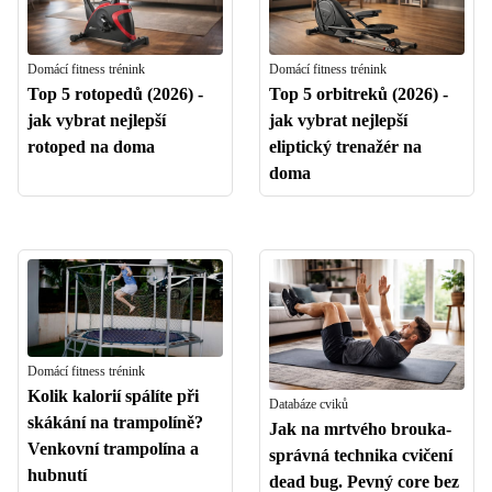
Domácí fitness trénink
Domácí fitness trénink
Top 5 rotopedů (2026) -
Top 5 orbitreků (2026) -
jak vybrat nejlepší
jak vybrat nejlepší
rotoped na doma
eliptický trenažér na
doma
Domácí fitness trénink
Kolik kalorií spálíte při
Databáze cviků
skákání na trampolíně?
Jak na mrtvého brouka-
Venkovní trampolína a
správná technika cvičení
hubnutí
dead bug. Pevný core bez