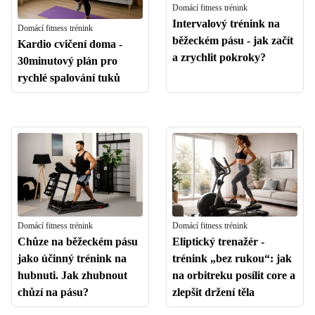
Domácí fitness trénink
Intervalový trénink na
Domácí fitness trénink
běžeckém pásu - jak začít
Kardio cvičení doma -
a zrychlit pokroky?
30minutový plán pro
rychlé spalování tuků
Domácí fitness trénink
Domácí fitness trénink
Chůze na běžeckém pásu
Eliptický trenažér -
jako účinný trénink na
trénink „bez rukou“: jak
hubnuti. Jak zhubnout
na orbitreku posílit core a
chůzí na pásu?
zlepšit držení těla