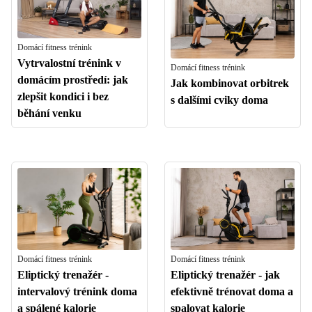
Domácí fitness trénink
Vytrvalostní trénink v
Domácí fitness trénink
domácím prostředí: jak
Jak kombinovat orbitrek
zlepšit kondici i bez
s dalšími cviky doma
běhání venku
Domácí fitness trénink
Domácí fitness trénink
Eliptický trenažér -
Eliptický trenažér - jak
intervalový trénink doma
efektivně trénovat doma a
a spálené kalorie
spalovat kalorie