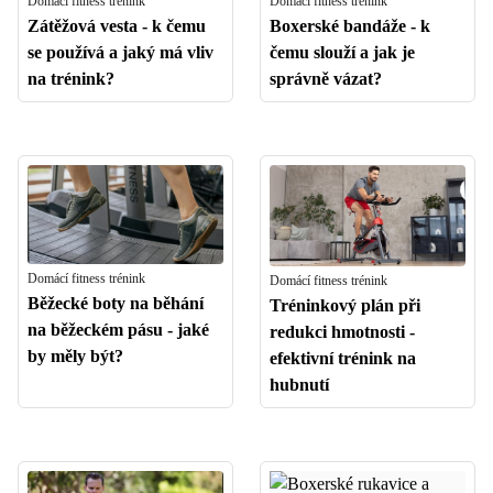
Domácí fitness trénink
Domácí fitness trénink
Zátěžová vesta - k čemu
Boxerské bandáže - k
se používá a jaký má vliv
čemu slouží a jak je
na trénink?
správně vázat?
Domácí fitness trénink
Domácí fitness trénink
Běžecké boty na běhání
Tréninkový plán při
na běžeckém pásu - jaké
redukci hmotnosti -
by měly být?
efektivní trénink na
hubnutí