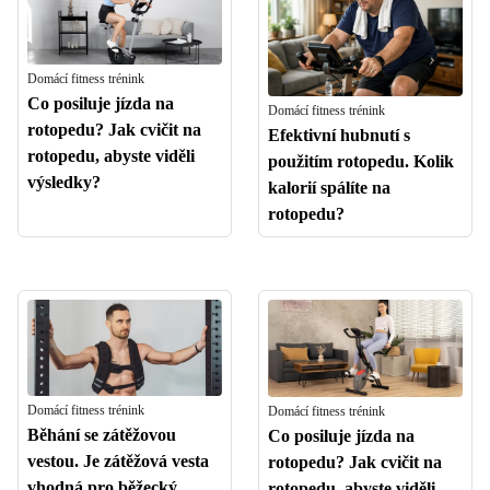
Domácí fitness trénink
Co posiluje jízda na
Domácí fitness trénink
rotopedu? Jak cvičit na
Efektivní hubnutí s
rotopedu, abyste viděli
použitím rotopedu. Kolik
výsledky?
kalorií spálíte na
rotopedu?
Domácí fitness trénink
Domácí fitness trénink
Běhání se zátěžovou
Co posiluje jízda na
vestou. Je zátěžová vesta
rotopedu? Jak cvičit na
vhodná pro běžecký
rotopedu, abyste viděli