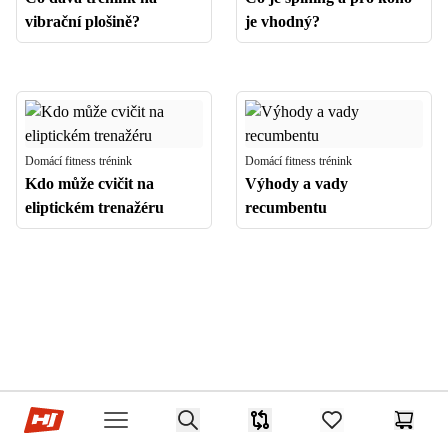
vibrační plošině?
je vhodný?
Domácí fitness trénink
Domácí fitness trénink
Kdo může cvičit na
Výhody a vady
eliptickém trenažéru
recumbentu
Hop-Sport.cz
Search
Srovnávač
items in favorites,
Košík
Open menu