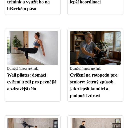
trénink a využít ho na
lepší koordinaci
běžeckém pásu
Domácí fitness trénink
Domácí fitness trénink
Wall pilates: domácí
Cvičení na rotopedu pro
cvičení u zdi pro pevnější
seniory: šetrný způsob,
a zdravější tělo
jak zlepšit kondici a
podpořit zdraví