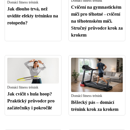
Domácí fitness trénink
Domácí fitness trénink
Cvičení na gymnastickém
Jak dlouho trvá, než
míči pro těhotné - cvičení
uvidíte efekty tréninku na
na těhotenském míči.
rotopedu?
Stručný průvodce krok za
krokem
Domácí fitness trénink
Jak cvičit s hula hoop?
Domácí fitness trénink
Praktický průvodce pro
Běžecký pás – domácí
začátečníky i pokročilé
trénink krok za krokem