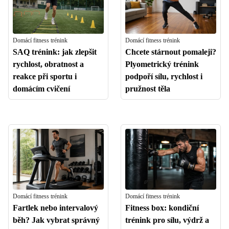
Domácí fitness trénink
Domácí fitness trénink
SAQ trénink: jak zlepšit
Chcete stárnout pomaleji?
rychlost, obratnost a
Plyometrický trénink
reakce při sportu i
podpoří sílu, rychlost i
domácím cvičení
pružnost těla
Domácí fitness trénink
Domácí fitness trénink
Fartlek nebo intervalový
Fitness box: kondiční
běh? Jak vybrat správný
trénink pro sílu, výdrž a