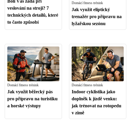
Bolí Vás záda při
Domácí fitness trénink
veslování na stroji? 7
Jak využít eliptický
technických detailů, které
trenažér pro přípravu na
to často způsobí
lyžařskou sezónu
Domácí fitness trénink
Domácí fitness trénink
Jak využít běžecký pás
Indoor cyklistika jako
pro přípravu na turistiku
doplněk k jízdě venku:
a horské výstupy
jak trénovat na rotopedu
v zimě