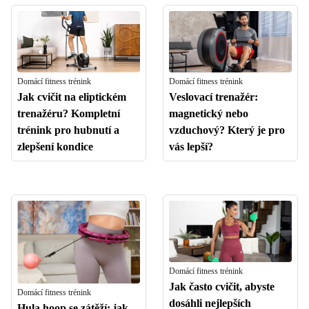
Domácí fitness trénink
Domácí fitness trénink
Jak cvičit na eliptickém
Veslovací trenažér:
trenažéru? Kompletní
magnetický nebo
trénink pro hubnutí a
vzduchový? Který je pro
zlepšení kondice
vás lepší?
Domácí fitness trénink
Jak často cvičit, abyste
Domácí fitness trénink
dosáhli nejlepších
Hula hoop se zátěží: jak