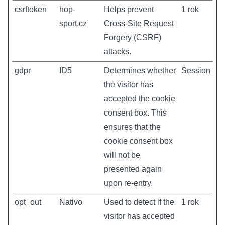
csrftoken
hop-
Helps prevent
1 rok
sport.cz
Cross-Site Request
Forgery (CSRF)
attacks.
gdpr
ID5
Determines whether
Session
the visitor has
accepted the cookie
consent box. This
ensures that the
cookie consent box
will not be
presented again
upon re-entry.
opt_out
Nativo
Used to detect if the
1 rok
visitor has accepted