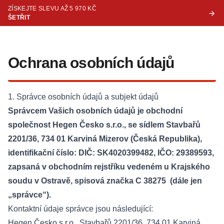
ZÍSKEJTE SLEVU AŽ 5 970 KČ
ŠETŘIT
Ochrana osobních údajů
1. Správce osobních údajů a subjekt údajů
Správcem Vašich osobních údajů je obchodní
společnost Hegen Česko s.r.o., se sídlem Stavbařů
2201/36, 734 01 Karviná Mizerov (Česká Republika),
identifikační číslo: DIČ: SK4020399482, IČO: 29389593,
zapsaná v obchodním rejstříku vedeném u Krajského
soudu v Ostravě, spisová značka C 38275 (dále jen
„správce“).
Kontaktní údaje správce jsou následující:
Hegen Česko s.r.o., Stavbařů 2201/36, 734 01 Karviná