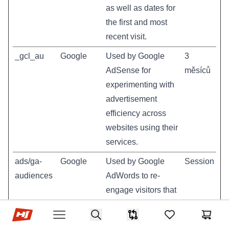
as well as dates for
the first and most
recent visit.
_gcl_au
Google
Used by Google
3
AdSense for
měsíců
experimenting with
advertisement
efficiency across
websites using their
services.
ads/ga-
Google
Used by Google
Session
audiences
AdWords to re-
engage visitors that
are likely to convert
Hop-Sport.cz
Search
to customers based
Srovnávač
items in favorites,
Košík
Open menu