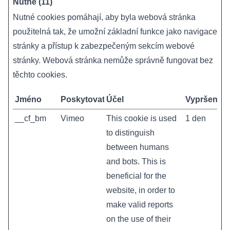
Nutné (11)
Nutné cookies pomáhají, aby byla webová stránka
použitelná tak, že umožní základní funkce jako navigace
stránky a přístup k zabezpečeným sekcím webové
stránky. Webová stránka nemůže správně fungovat bez
těchto cookies.
Jméno
Poskytovatel
Účel
Vypršení
__cf_bm
Vimeo
This cookie is used
1 den
to distinguish
between humans
and bots. This is
beneficial for the
website, in order to
make valid reports
on the use of their