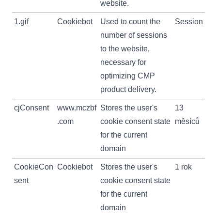
website.
1.gif
Cookiebot
Used to count the
Session
number of sessions
to the website,
necessary for
optimizing CMP
product delivery.
cjConsent
www.mczbf
Stores the user's
13
.com
cookie consent state
měsíců
for the current
domain
CookieCon
Cookiebot
Stores the user's
1 rok
sent
cookie consent state
for the current
domain