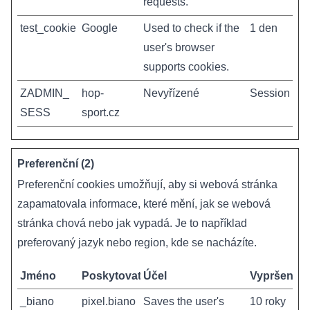
requests.
test_cookie
Google
Used to check if the
1 den
user's browser
supports cookies.
ZADMIN_
hop-
Nevyřízené
Session
SESS
sport.cz
Preferenční (2)
Preferenční cookies umožňují, aby si webová stránka
zapamatovala informace, které mění, jak se webová
stránka chová nebo jak vypadá. Je to například
preferovaný jazyk nebo region, kde se nacházíte.
Jméno
Poskytovatel
Účel
Vypršení
_biano
pixel.biano
Saves the user's
10 roky