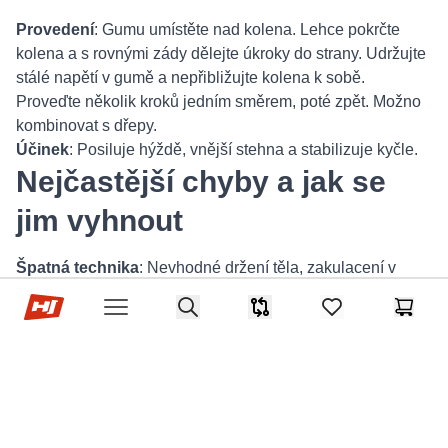
Provedení
: Gumu umístěte nad kolena. Lehce pokrčte
kolena a s rovnými zády dělejte úkroky do strany. Udržujte
stálé napětí v gumě a nepřibližujte kolena k sobě.
Proveďte několik kroků jedním směrem, poté zpět. Možno
kombinovat s dřepy.
Účinek
: Posiluje hýždě, vnější stehna a stabilizuje kyčle.
Nejčastější chyby a jak se
jim vyhnout
Špatná technika
: Nevhodné držení těla, zakulacení v
oblasti hrudníku nebo naopak prohnutí v bedrech.
Hop-Sport.cz
Search
Soustřeďte se na zapojení core a raději dělejte menší
Srovnávač
items in favorites,
Košík
Open menu
rozsah, ale dbejte na správné provedení.
Příliš vysoký odpor
: Začněte s lehčí gumou a intenzitu
zvyšujte až poté, co zvládnete správnou techniku.
Nedostatek pravidelnosti či špatná regenerace
:
Důležitá je konzistence. Bez pravidelného cvičení se