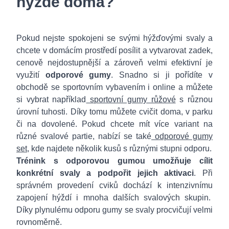
hýždě doma?
Pokud nejste spokojeni se svými hýžďovými svaly a
chcete v domácím prostředí posílit a vytvarovat zadek,
cenově nejdostupnější a zároveň velmi efektivní je
využití
odporové gumy
. Snadno si ji pořídíte v
obchodě se sportovním vybavením i online a můžete
si vybrat například
sportovní gumy růžové
s různou
úrovní tuhosti. Díky tomu můžete cvičit doma, v parku
či na dovolené. Pokud chcete mít více variant na
různé svalové partie, nabízí se také
odporové gumy
set
, kde najdete několik kusů s různými stupni odporu.
Trénink s odporovou gumou umožňuje cílit
konkrétní svaly a podpořit jejich aktivaci
. Při
správném provedení cviků dochází k intenzivnímu
zapojení hýždí i mnoha dalších svalových skupin.
Díky plynulému odporu gumy se svaly procvičují velmi
rovnoměrně.