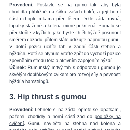
Provedení
: Postavte se na gumu tak, aby byla
chodidla přibližně na šířku vašich boků, a její horní
část uchopte rukama před tělem. Držte záda rovná,
lopatky stažené a kolena mírně pokrčená. Pomalu se
předkloňte v kyčlích, jako byste chtěli hýždě posunout
směrem dozadu, přitom stále udržujte napnutou gumu.
V dolní pozici ucítíte tah v zadní části stehen a
hýždích. Poté se plynule vraťte zpět do výchozí pozice
zpevněním středu těla a aktivním zapojením hýždí.
Účinek
: Rumunský mrtvý tah s odporovou gumou je
skvělým doplňkovým cvikem pro rozvoj síly a pevnosti
hýždí a hamstringů.
3. Hip thrust s gumou
Provedení
: Lehněte si na záda, opřete se lopatkami,
pažemi, chodidly a horní částí zad do
podložky na
cvičení
. Gumu navlečte na stehna nad kolena a