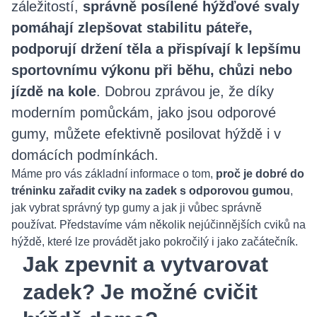
záležitostí,
správně posílené hýžďové svaly
pomáhají zlepšovat stabilitu páteře,
podporují držení těla a přispívají k lepšímu
sportovnímu výkonu při běhu, chůzi nebo
jízdě na kole
. Dobrou zprávou je, že díky
moderním pomůckám, jako jsou odporové
gumy, můžete efektivně posilovat hýždě i v
domácích podmínkách.
Máme pro vás základní informace o tom,
proč je dobré do
tréninku zařadit cviky na zadek s odporovou gumou
,
jak vybrat správný typ gumy a jak ji vůbec správně
používat. Představíme vám několik nejúčinnějších cviků na
hýždě, které lze provádět jako pokročilý i jako začátečník.
Jak zpevnit a vytvarovat
zadek? Je možné cvičit