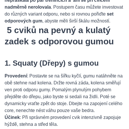
nepraskala po pár trénincích a ani se při cvičení
nadměrně nerolovala
. Postupem času můžete investovat
do různých variant odporu, nebo si rovnou pořiďte
set
odporových gum
, abyste měli širší škálu možností.
5 cviků na pevný a kulatý
zadek s odporovou gumou
1. Squaty (Dřepy) s gumou
Provedení
: Postavte se na šířku kyčlí, gumu natáhněte na
obě stehne nad kolena. Držte rovná záda, kolena směřují
ven proti odporu gumy. Pomalým plynulým pohybem
přejděte do dřepu, jako byste si sedali na židli. Poté se
dynamicky vraťte zpět do stoje. Dbejte na zapojení celého
core, nenechte nést váhu pouze vaše bedra.
Účinek
: Při správném provedení cvik intenzivně zapojuje
hýždě, stehna a střed těla.