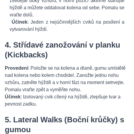
zvedejte boky vzhůru, v horní pozici aktivně stahujte
hýždě a můžete oddalovat kolena od sebe. Pomalu se
vraťte dolů.
Účinek
: Jeden z nejúčinnějších cviků na posílení a
vytvarování hýždí.
4. Střídavé zanožování v planku
(Kickbacks)
Provedení
: Položte se na kolena a dlaně, gumu umístětě
nad kolena nebo kolem chodidel. Zanožte jednu nohu
vzhůru, zatněte hýždě a v horní fázi na moment setrvejte.
Pomalu vraťte zpět a vyměňte nohu.
Účinek
: Izolovaný cvik cílený na hýždě, zlepšuje tvar a
pevnost zadku.
5. Lateral Walks (Boční krůčky) s
gumou