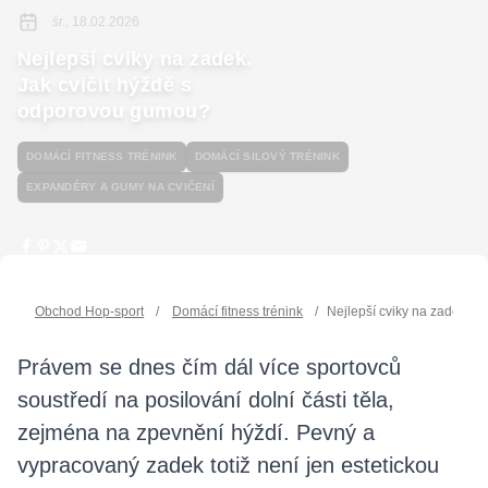
śr., 18.02.2026
Nejlepší cviky na zadek.
Jak cvičit hýždě s
odporovou gumou?
DOMÁCÍ FITNESS TRÉNINK
DOMÁCÍ SILOVÝ TRÉNINK
EXPANDÉRY A GUMY NA CVIČENÍ
Obchod Hop-sport
/
Domácí fitness trénink
/
Nejlepší cviky na zadek. J
Právem se dnes čím dál více sportovců
soustředí na posilování dolní části těla,
zejména na zpevnění hýždí. Pevný a
vypracovaný zadek totiž není jen estetickou