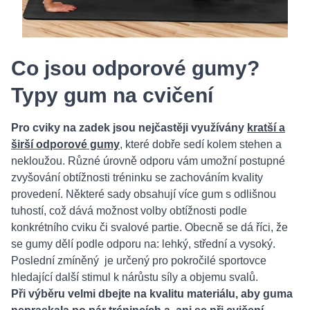
Co jsou odporové gumy?
Typy gum na cvičení
Pro cviky na zadek jsou nejčastěji využívány
kratší a
širší odporové gumy
, které dobře sedí kolem stehen a
nekloužou. Různé úrovně odporu vám umožní postupné
zvyšování obtížnosti tréninku se zachováním kvality
provedení. Některé sady obsahují více gum s odlišnou
tuhostí, což dává možnost volby obtížnosti podle
konkrétního cviku či svalové partie. Obecně se dá říci, že
se gumy dělí podle odporu na: lehký, střední a vysoký.
Poslední zmíněný je určený pro pokročilé sportovce
hledající další stimul k nárůstu síly a objemu svalů.
Při výběru velmi dbejte na kvalitu materiálu, aby guma