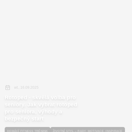
wt., 16.09.2025
Rotoped - skvělá volba pro
seniory. Jak vybrat rotoped
pro seniora, výhody a
bezpečný start
DOMÁCÍ FITNESS TRÉNINK
ŽIVOTNÍ STYL – RADY, MOTIVACE, INSPIRACE