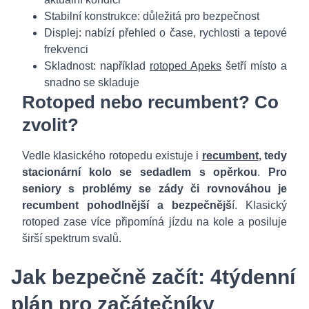
Stabilní konstrukce: důležitá pro bezpečnost
Displej: nabízí přehled o čase, rychlosti a tepové
frekvenci
Skladnost: například
rotoped Apeks
šetří místo a
snadno se skladuje
Rotoped nebo recumbent? Co
zvolit?
Vedle klasického rotopedu existuje i
recumbent
, tedy
stacionární kolo se sedadlem s opěrkou
.
Pro
seniory s problémy se zády či rovnováhou je
recumbent pohodlnější a bezpečnějš
í. Klasický
rotoped zase více připomíná jízdu na kole a posiluje
širší spektrum svalů.
Jak bezpečně začít: 4týdenní
plán pro začátečníky