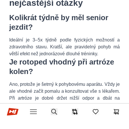
nejčastější otázky
Kolikrát týdně by měl senior
jezdit?
Ideální je 3–5x týdně podle fyzických možností a
zdravotního stavu. Kratší, ale pravidelný pohyb má
větší efekt než jednorázové dlouhé tréninky.
Je rotoped vhodný při artróze
kolen?
Ano, protože je šetrný k pohybovému aparátu. Vždy je
ale vhodné začít pomalu a konzultovat vše s lékařem.
Při artróze je dobré držet nižší odpor a dbát na
pravidelnost.
Hop-Sport.cz
Search
Jak poznám správnou
Srovnávač
items in favorites,
Košík
Open menu
intenzitu?