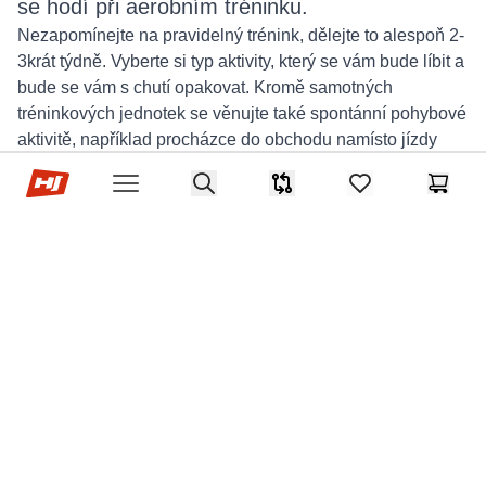
se hodí při aerobním tréninku.
Nezapomínejte na pravidelný trénink, dělejte to alespoň 2-
3krát týdně. Vyberte si typ aktivity, který se vám bude líbit a
bude se vám s chutí opakovat. Kromě samotných
tréninkových jednotek se věnujte také spontánní pohybové
aktivitě, například procházce do obchodu namísto jízdy
autem nebo chůzi po schodech namísto výtahu. Bude to
Hop-Sport.cz
Search
další dodatečný energetický výdej během dne.
Srovnávač
items in favorites,
Košík
Open menu
Jak zhubnout pomocí
eliptického trenažéru?
Jednou z kardio pomůcek, která bude ideální
pro trénink v redukčním období, je eliptický
trenažér (crossový trenažér). Cvičení na něm
zapojuje do práce všechny největší svalové
partie těla. Nejvíce pracují kvadricepsové svaly
stehen, hýždí a lýtek. Kromě toho se posilují