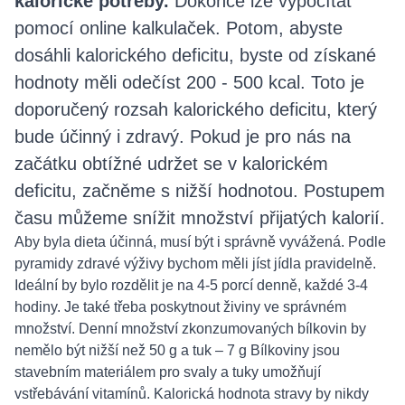
kalorické potřeby.
Dokonce lze vypočítat
pomocí online kalkulaček. Potom, abyste
dosáhli kalorického deficitu, byste od získané
hodnoty měli odečíst 200 - 500 kcal. Toto je
doporučený rozsah kalorického deficitu, který
bude účinný i zdravý. Pokud je pro nás na
začátku obtížné udržet se v kalorickém
deficitu, začněme s nižší hodnotou. Postupem
času můžeme snížit množství přijatých kalorií.
Aby byla dieta účinná, musí být i správně vyvážená. Podle
pyramidy zdravé výživy bychom měli jíst jídla pravidelně.
Ideální by bylo rozdělit je na 4-5 porcí denně, každé 3-4
hodiny. Je také třeba poskytnout živiny ve správném
množství. Denní množství zkonzumovaných bílkovin by
nemělo být nižší než 50 g a tuk – 7 g Bílkoviny jsou
stavebním materiálem pro svaly a tuky umožňují
vstřebávání vitamínů. Kalorická hodnota stravy by nikdy