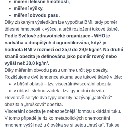
měření tělesné hmotnosti,
měření výšky,
měření obvodu pasu.
Díky získaným výsledkům lze vypočítat BMI, tedy poměr
tělesné hmotnosti k výšce, a určit rozložení tukové tkáně.
Podle Světové zdravotnické organizace - WHO je
nadváha u dospělých diagnostikována, když je
hodnota BMI v rozmezí od 25,0 do 29,9 kg/m². Na druhé
straně obezita je definována jako poměr rovný nebo
vyšší než 30,0 kg/m².
Díky měřením obvodu pasu umíme určit typ obezity.
Rozlišujeme dvě tendence akumulace tukové tkáně v těle:
v břišní oblasti – tzv. viscerální/viscerální obezita,
v oblasti stehno-zadek - tzv. gynoidní obezita.
Hovorově se tyto dva typy obezity nazývají „jablečná“
obezita a „hrušková“ obezita.
Viscerální obezita je nebezpečnější formou ukládání tuku.
V tomto případě je riziko metabolických onemocnění
mnohem vyšší než u člověka se siluetou „hruška“. Tuk se