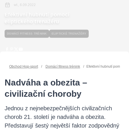
wt., 6.09.2022
Efektivní hubnutí pomocí
eliptického trenažéru
DOMÁCÍ FITNESS TRÉNINK
ELIPTICKÉ TRENAŽÉRY
Obchod Hop-sport
/
Domácí fitness trénink
/
Efektivní hubnutí pomocí el
Nadváha a obezita –
civilizační choroby
Jednou z nejnebezpečnějších civilizačních
chorob 21. století je nadváha a obezita.
Představují šestý největší faktor zodpovědný