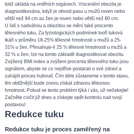
totiž ukládá na vnitřních orgánech. Viscerální obezita je
diagnostikována, když je obvod pasu u mužů roven nebo
větší než 94 cm au žen je roven nebo větší než 80 cm.
U lidí s nadváhou a obezitou se mění také procento
tělesného tuku. Za fyziologických podmínek tvoří tuková
tkáň v průměru 18-25% tělesné hmotnosti u mužů a 25-
31% u žen. Přesahuje-li 25 % tělesné hmotnosti u mužů a
32 % u žen, lze na tomto základě diagnostikovat obezitu.
Zvýšený BMI index a zvýšení procenta tělesného tuku jsou
signálem, abyste se co nejdříve postarali o své zdraví a
zahájili proces hubnutí. Čím déle zůstaneme v tomto stavu,
tím obtížnější bude znovu získat zdravou tělesnou
hmotnost. Pokud se tento problém týká i vás, už nečekejte!
Začněte cvičit již dnes a získejte opět kontrolu nad svojí
postavou!
Redukce tuku
Redukce tuku je proces zaměřený na