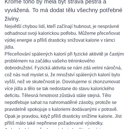
Kromě toho by měla být strava pestrá a
vyvážená. To má dodat tělu všechny potřebné
živiny.
Největší chybou lidí, kteří začínají hubnout, je nesprávné
odhadnout svoji kalorickou potřebu. Můžeme přeceňovat
výdej energie a příliš drasticky snižovat kalorie v rámci
jídla.
Přeceňování spálených kalorií při fyzické aktivitě je častým
problémem na začátku vašeho tréninkového
dobrodružství. Fyzická aktivita se nám zdá velmi náročná,
což nás nutí myslet si, že množství spálených kalorií bylo
vyšší, než ve skutečnosti je. Dovolujeme si zkonzumovat
více jídla a tělo se tak nedostane do stavu kalorického
deficitu. Tělesná hmotnost zůstává stále stejná. Tělo
nepotřebuje sahat na nahromaděné zásoby, protože se
pravidelně spokojuje s kaloriemi dodávanými v potravě.
Opak je pravdou, když příliš drasticky snížíme kalorie. Jíst
příliš málo také nepřinese požadované výsledky.