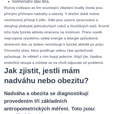
hormonální stav těla.
Rozvoj civilizace as tím související zlepšení kvality života jsou
přímými příčinami nadváhy a obezity. V dnešní době máme
neomezený přístup k jídlu. Jídla jsou vysoce zpracována a
obsahují přebytek jednoduchých cukrů a živočišných tuků. Kromě
toho byla fyzická aktivita omezena na minimum. Práce vsedě
neprospívá vysokému výdeji energie a letargie způsobená
strávením dne za stolem nemotivuje k fyzické aktivitě po práci.
Chronický stres, který postihuje velkou část společnosti,
způsobuje, že někteří s ním bojují jedením. Když jíte, hladina
endorfinů stoupá a můžete se na chvíli odpoutat od problémů.
Jak zjistit, jestli mám
nadváhu nebo obezitu?
Nadváha a obezita se diagnostikují
provedením tří základních
antropometrických měření. Toto jsou: