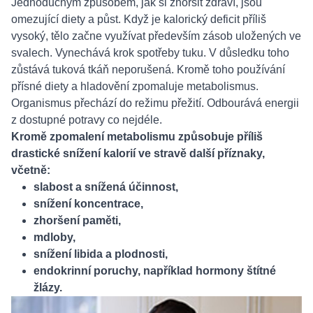
Jednoduchým způsobem, jak si zhoršit zdraví, jsou
omezující diety a půst. Když je kalorický deficit příliš
vysoký, tělo začne využívat především zásob uložených ve
svalech. Vynechává krok spotřeby tuku. V důsledku toho
zůstává tuková tkáň neporušená. Kromě toho používání
přísné diety a hladovění zpomaluje metabolismus.
Organismus přechází do režimu přežití. Odbourává energii
z dostupné potravy co nejdéle.
Kromě zpomalení metabolismu způsobuje příliš
drastické snížení kalorií ve stravě další příznaky,
včetně:
slabost a snížená účinnost,
snížení koncentrace,
zhoršení paměti,
mdloby,
snížení libida a plodnosti,
endokrinní poruchy, například hormony štítné
žlázy.