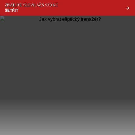
ZÍSKEJTE SLEVU AŽ 5 970 KČ
ŠETŘIT