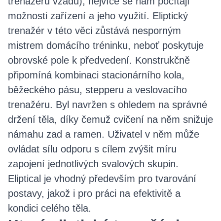
trenažérů vzadu), nejvíce se nám počítají
možnosti zařízení a jeho využití. Eliptický
trenažér v této věci zůstává nesporným
mistrem domácího tréninku, neboť poskytuje
obrovské pole k předvedení. Konstrukčně
připomíná kombinaci stacionárního kola,
běžeckého pásu, stepperu a veslovacího
trenažéru. Byl navržen s ohledem na správné
držení těla, díky čemuž cvičení na něm snižuje
námahu zad a ramen. Uživatel v něm může
ovládat sílu odporu s cílem zvýšit míru
zapojení jednotlivých svalových skupin.
Eliptical je vhodný především pro tvarování
postavy, jakož i pro práci na efektivitě a
kondici celého těla.