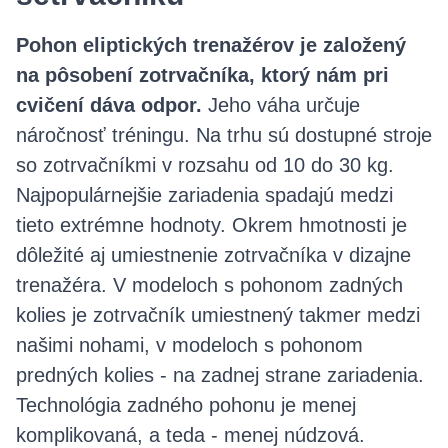
Pohon eliptických trenažérov je založený
na pôsobení zotrvačníka, ktorý nám pri
cvičení dáva odpor.
Jeho váha určuje
náročnosť tréningu. Na trhu sú dostupné stroje
so zotrvačníkmi v rozsahu od 10 do 30 kg.
Najpopulárnejšie zariadenia spadajú medzi
tieto extrémne hodnoty. Okrem hmotnosti je
dôležité aj umiestnenie zotrvačníka v dizajne
trenažéra. V modeloch s pohonom zadných
kolies je zotrvačník umiestnený takmer medzi
našimi nohami, v modeloch s pohonom
predných kolies - na zadnej strane zariadenia.
Technológia zadného pohonu je menej
komplikovaná, a teda - menej núdzová.