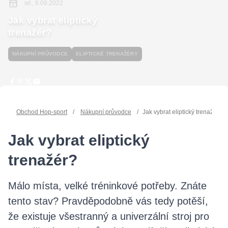
wt., 6.09.2022
Jak vybrat eliptický
trenažér?
NÁKUPNÍ PRŮVODCE
ELIPTICKÉ TRENAŽÉRY
Obchod Hop-sport
/
Nákupní průvodce
/
Jak vybrat eliptický trenažér?
Jak vybrat eliptický
trenažér?
Málo místa, velké tréninkové potřeby. Znáte
tento stav? Pravděpodobně vás tedy potěší,
že existuje všestranný a univerzální stroj pro