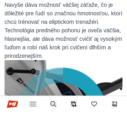
Navyše dáva možnosť väčšej záťaže, čo je
dôležité pre ľudí so značnou hmotnosťou, ktorí
chcú trénovať na eliptickom trenažéri.
Technológia predného pohonu je oveľa väčšia,
hlasnejšia, ale dáva možnosť cvičiť aj vysokým
ľuďom a robí náš krok pri cvičení dlhším a
prirodzenejším.
Hop-Sport.cz
Search
Srovnávač
items in favorites,
Košík
Open menu