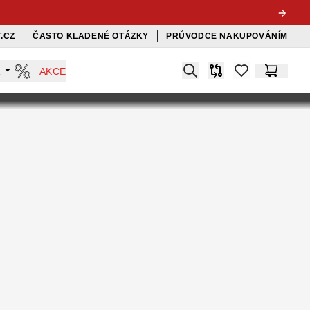
.CZ
ČASTO KLADENÉ OTÁZKY
PRŮVODCE NAKUPOVÁNÍM
Search
A
AKCE
Srovnávač
items in favorit
Košík