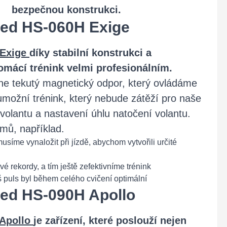
bezpečnou konstrukci.
ped HS-060H Exige
 Exige
díky stabilní konstrukci a
omácí trénink velmi profesionálním.
ne tekutý magnetický odpor, který ovládáme
umožní trénink, který nebude zátěží pro naše
 volantu a nastavení úhlu natočení volantu.
mů, například.
usíme vynaložit při jízdě, abychom vytvořili určité
 rekordy, a tím ještě zefektivníme trénink
š puls byl během celého cvičení optimální
ped HS-090H Apollo
 Apollo
je zařízení, které poslouží nejen