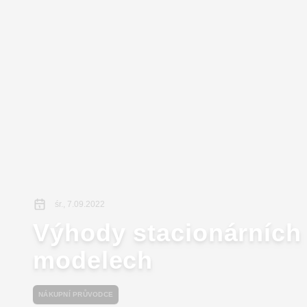
śr., 7.09.2022
Výhody stacionárních k
modelech
NÁKUPNÍ PRŮVODCE