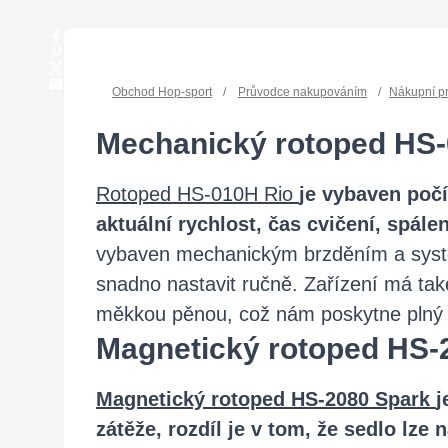
Obchod Hop-sport
/
Průvodce nakupováním
/
Nákupní p
Mechanický rotoped HS-
Rotoped HS-010H Rio
je vybaven poč
aktuální rychlost, čas cvičení, spále
vybaven mechanickým brzděním a sys
snadno nastavit ručně. Zařízení má tak
měkkou pěnou, což nám poskytne plný k
​Magnetický rotoped HS-
Magnetický rotoped HS-2080 Spark
j
zátěže, rozdíl je v tom, že sedlo lze 