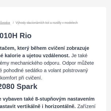
růvodce
/
Výhody stacionárních kol a rozdíly v modelech
010H Rio
ítačem, který během cvičení zobrazuje
né kalorie a ujetou vzdálenost.
Je také
témy mechanického odporu. Odpor můžete
é pohodlné sedátko a volant polstrovaný
omfort při cvičení.
2080 Spark
e vybaven také 8-stupňovým nastavením
nastavit vertikálně i horizontálně.
Zařízení