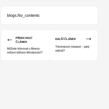
blogs.No_contents
PŘEDCHOZÍ
DALŠÍ ČLÁNEK
ČLÁNEK
Tréninkový rotoped – jaký
Můžete trénovat s fitness
vybrat?
míčem během těhotenství?