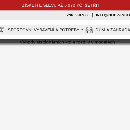
ZÍSKEJTE SLEVU AŽ 5 970 KČ
ŠETŘIT
296 330 522
INFO@HOP-SPORT
SPORTOVNÍ VYBAVENÍ A POTŘEBY
DŮM A ZAHRAD