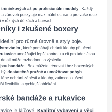
 tréninkových až po profesionální modely
. Každý
í a zároveň poskytuje maximální ochranu pro vaše ruce
ci v různých délkách a barvách
čníky i zkušené boxery
 ideální pro různé úrovně a styly boje.
olstrováním
, které pomáhají chránit klouby při učení.
 rukavice
umožňující lepší kontrolu a cit pro úder. Jsou
ý detail může rozhodnout o výsledku.
 jsou
bandáže
. Box můžete trénovat i bez boxerských
 být
dostatečně pružné a umožňovat pohyb
.
lépe ochrání zápěstí a klouby, zatímco zkušení
í flexibilitu a rychlejší oblékání.
erské bandáže a rukavice
avice je klíčové.
Kvalitní vybavení a věci