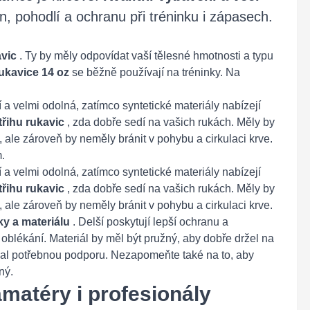
, pohodlí a ochranu při tréninku i zápasech.
avic
. Ty by měly odpovídat vaší tělesné hmotnosti a typu
rukavice 14 oz
se běžně používají na tréninky. Na
ní a velmi odolná, zatímco syntetické materiály nabízejí
třihu rukavic
, zda dobře sedí na vašich rukách. Měly by
 ale zároveň by neměly bránit v pohybu a cirkulaci krve.
.
ní a velmi odolná, zatímco syntetické materiály nabízejí
třihu rukavic
, zda dobře sedí na vašich rukách. Měly by
 ale zároveň by neměly bránit v pohybu a cirkulaci krve.
ky a materiálu
. Delší poskytují lepší ochranu a
na oblékání. Materiál by měl být pružný, aby dobře držel na
val potřebnou podporu. Nezapomeňte také na to, aby
ný.
matéry i profesionály