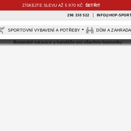
ZÍSKEJTE SLEVU AŽ 5 970 KČ
ŠETŘIT
296 330 522
INFO@HOP-SPORT
SPORTOVNÍ VYBAVENÍ A POTŘEBY
DŮM A ZAHRAD