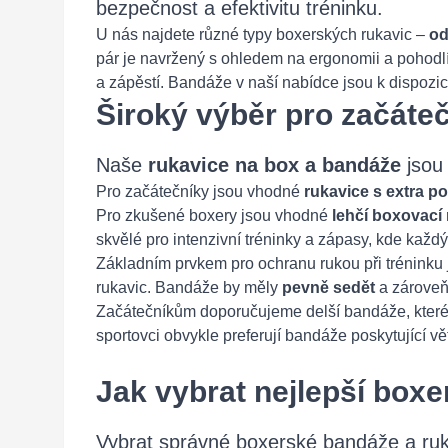
bezpečnost a efektivitu tréninku.
U nás najdete různé typy boxerských rukavic –
od
pár je navržený s ohledem na ergonomii a pohodl
a zápěstí. Bandáže v naší nabídce jsou k dispozi
Široký výběr pro začáte
Naše
rukavice na box a bandáže
jsou
Pro začátečníky jsou vhodné
rukavice s extra p
Pro zkušené boxery jsou vhodné
lehčí boxovací
skvělé pro intenzivní tréninky a zápasy, kde každ
Základním prvkem pro ochranu rukou při tréninku
rukavic. Bandáže by měly
pevně sedět
a zároveň
Začátečníkům doporučujeme delší bandáže, které 
sportovci obvykle preferují bandáže poskytující větš
Jak vybrat nejlepší box
Vybrat správné boxerské bandáže a ruk