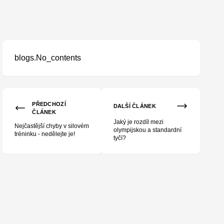
blogs.No_contents
PŘEDCHOZÍ
DALŠÍ ČLÁNEK
ČLÁNEK
Jaký je rozdíl mezi
Nejčastější chyby v silovém
olympijskou a standardní
tréninku - nedělejte je!
tyčí?