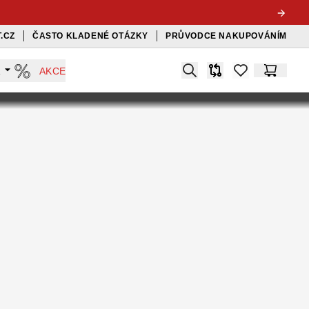
.CZ
ČASTO KLADENÉ OTÁZKY
PRŮVODCE NAKUPOVÁNÍM
Search
A
AKCE
Srovnávač
items in favorit
Košík