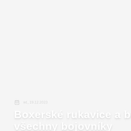
wt., 19.12.2023
Boxerské rukavice a 
všechny bojovníky