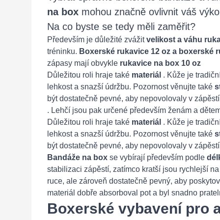
na box
mohou značně ovlivnit váš výkon
Na co byste se tedy měli zaměřit?
Především je důležité zvážit
velikost a váhu ruk
tréninku.
Boxerské rukavice 12 oz a boxerské 
zápasy mají obvykle
rukavice na box 10 oz
Důležitou roli hraje také
materiál
. Kůže je tradič
lehkost a snazší údržbu. Pozornost věnujte také
s
být dostatečně pevné, aby nepovolovaly v zápěstí,
. Lehčí jsou pak určené především ženám a dětem
Důležitou roli hraje také
materiál
. Kůže je tradič
lehkost a snazší údržbu. Pozornost věnujte také
s
být dostatečně pevné, aby nepovolovaly v zápěstí,
Bandáže na box
se vybírají především podle
dél
stabilizaci zápěstí, zatímco kratší jsou rychlejší 
ruce, ale zároveň dostatečně pevný, aby poskyto
materiál dobře absorboval pot a byl snadno pratel
Boxerské vybavení pro a