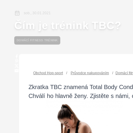
sob., 30.01.2021
Čím je trénink TBC?
DOMÁCÍ FITNESS TRÉNINK
Obchod Hop-sport
/
Průvodce nakupováním
/
Domácí fit
Zkratka TBC znamená Total Body Conditi
Chválí ho hlavně ženy. Zjistěte s námi, 