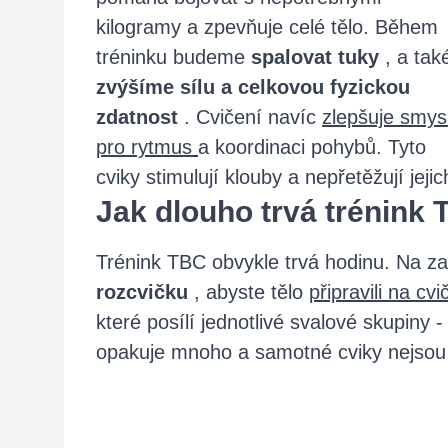
kilogramy a zpevňuje celé tělo. Během
tréninku budeme
spalovat tuky
, a tak
zvýšíme sílu a celkovou fyzickou
zdatnost
. Cvičení navíc
zlepšuje smys
pro rytmus
a koordinaci pohybů. Tyto
cviky stimulují klouby a nepřetěžují jejic
Jak dlouho trvá trénink
Trénink TBC obvykle trvá hodinu. Na z
rozcvičku
, abyste tělo
připravili na cv
které posílí jednotlivé svalové skupiny 
opakuje mnoho a samotné cviky nejsou