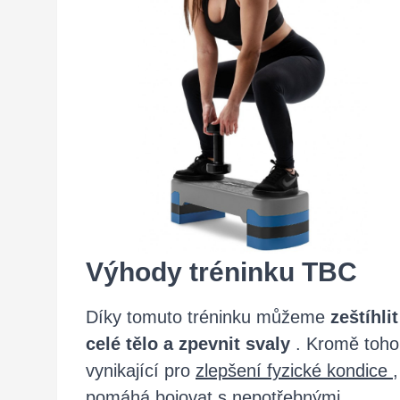
Výhody tréninku TBC
Díky tomuto tréninku můžeme
zeštíhlit
celé tělo a zpevnit svaly
. Kromě toho
vynikající pro
zlepšení fyzické kondice
,
pomáhá bojovat s nepotřebnými