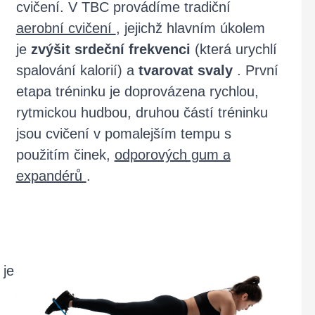
cvičení. V TBC provádíme tradiční
aerobní cvičení
, jejichž hlavním úkolem
je
zvýšit srdeční frekvenci
(která urychlí
spalování kalorií) a
tvarovat svaly
. První
etapa tréninku je doprovázena rychlou,
rytmickou hudbou, druhou částí tréninku
jsou cvičení v pomalejším tempu s
použitím činek,
odporových gum a
expandérů
.
 je