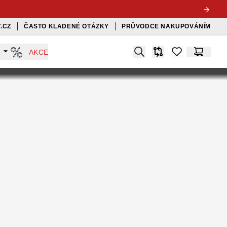
.CZ
ČASTO KLADENÉ OTÁZKY
PRŮVODCE NAKUPOVÁNÍM
Search
A
AKCE
Srovnávač
items in favorit
Košík