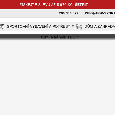
ZÍSKEJTE SLEVU AŽ 5 970 KČ
ŠETŘIT
296 330 522
INFO@HOP-SPORT
SPORTOVNÍ VYBAVENÍ A POTŘEBY
DŮM A ZAHRAD