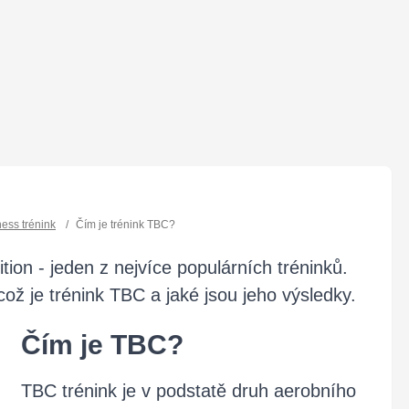
ness trénink
/
Čím je trénink TBC?
on - jeden z nejvíce populárních tréninků.
což je trénink TBC a jaké jsou jeho výsledky.
Čím je TBC?
TBC trénink je v podstatě druh aerobního