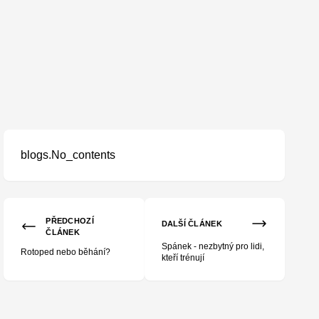
blogs.No_contents
PŘEDCHOZÍ
DALŠÍ ČLÁNEK
ČLÁNEK
Spánek - nezbytný pro lidi,
Rotoped nebo běhání?
kteří trénují