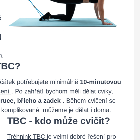
é
l
h.
 TBC?
ačátek potřebujete minimálně
10-minutovou
ičení
. Po zahřátí bychom měli dělat cviky,
-
ruce, břicho a zadek
. Během cvičení se
 komplikované, můžeme je dělat i doma.
TBC - kdo může cvičit?
Tréhnink TBC
je velmi dobré řešení pro