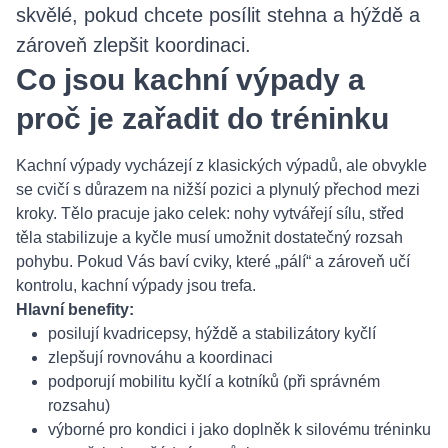
skvělé, pokud chcete posílit stehna a hýždě a
zároveň zlepšit koordinaci.
Co jsou kachní výpady a
proč je zařadit do tréninku
Kachní výpady vycházejí z klasických výpadů, ale obvykle
se cvičí s důrazem na nižší pozici a plynulý přechod mezi
kroky. Tělo pracuje jako celek: nohy vytvářejí sílu, střed
těla stabilizuje a kyčle musí umožnit dostatečný rozsah
pohybu. Pokud Vás baví cviky, které „pálí“ a zároveň učí
kontrolu, kachní výpady jsou trefa.
Hlavní benefity:
posilují kvadricepsy, hýždě a stabilizátory kyčlí
zlepšují rovnováhu a koordinaci
podporují mobilitu kyčlí a kotníků (při správném
rozsahu)
výborné pro kondici i jako doplněk k silovému tréninku