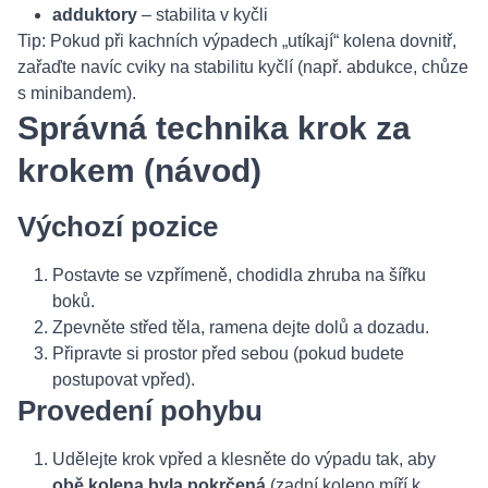
adduktory
– stabilita v kyčli
Tip: Pokud při kachních výpadech „utíkají“ kolena dovnitř,
zařaďte navíc cviky na stabilitu kyčlí (např. abdukce, chůze
s minibandem).
Správná technika krok za
krokem (návod)
Výchozí pozice
Postavte se vzpřímeně, chodidla zhruba na šířku
boků.
Zpevněte střed těla, ramena dejte dolů a dozadu.
Připravte si prostor před sebou (pokud budete
postupovat vpřed).
Provedení pohybu
Udělejte krok vpřed a klesněte do výpadu tak, aby
obě kolena byla pokrčená
(zadní koleno míří k