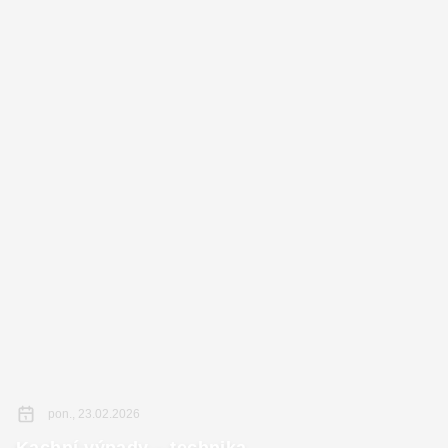
pon., 23.02.2026
Kachní výpady – technika,