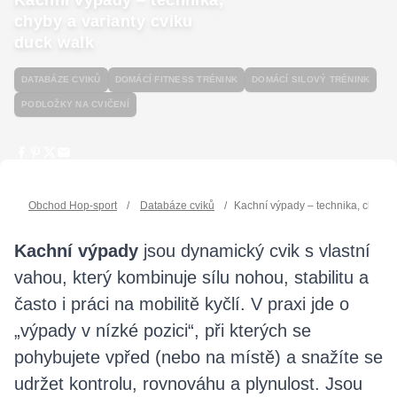
chyby a varianty cviku
duck walk
DATABÁZE CVIKŮ
DOMÁCÍ FITNESS TRÉNINK
DOMÁCÍ SILOVÝ TRÉNINK
PODLOŽKY NA CVIČENÍ
Obchod Hop-sport
/
Databáze cviků
/
Kachní výpady – technika, chyby a
Kachní výpady
jsou dynamický cvik s vlastní
vahou, který kombinuje sílu nohou, stabilitu a
často i práci na mobilitě kyčlí. V praxi jde o
„výpady v nízké pozici“, při kterých se
pohybujete vpřed (nebo na místě) a snažíte se
udržet kontrolu, rovnováhu a plynulost. Jsou