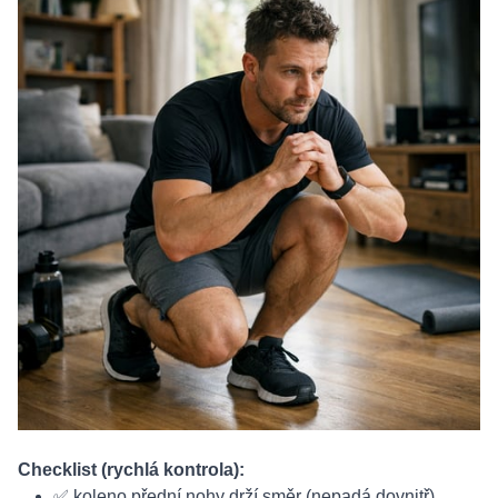
Checklist (rychlá kontrola):
✅ koleno přední nohy drží směr (nepadá dovnitř)