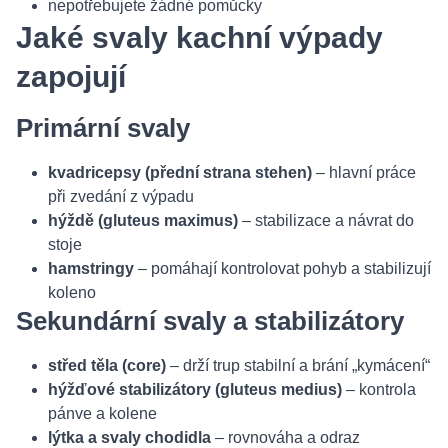
nepotřebujete žádné pomůcky
Jaké svaly kachní výpady
zapojují
Primární svaly
kvadricepsy (přední strana stehen)
– hlavní práce
při zvedání z výpadu
hýždě (gluteus maximus)
– stabilizace a návrat do
stoje
hamstringy
– pomáhají kontrolovat pohyb a stabilizují
koleno
Sekundární svaly a stabilizátory
střed těla (core)
– drží trup stabilní a brání „kymácení“
hýžďové stabilizátory (gluteus medius)
– kontrola
pánve a kolene
lýtka a svaly chodidla
– rovnováha a odraz