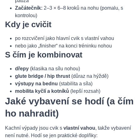
pauza
Začátečník:
2–3 × 6–8 kroků na nohu (pomalu, s
kontrolou)
Kdy je cvičit
po rozcvičení jako hlavní cvik s vlastní vahou
nebo jako „finisher“ na konci tréninku nohou
S čím je kombinovat
dřepy
(klasika na sílu nohou)
glute bridge / hip thrust
(důraz na hýždě)
výstupy na bednu
(stabilita a síla)
mobilita kyčlí a kotníků
(lepší rozsah)
Jaké vybavení se hodí (a čím
ho nahradit)
Kachní výpady jsou cvik s
vlastní vahou
, takže vybavení
není nutné. Hodí se jen praktické doplňky: