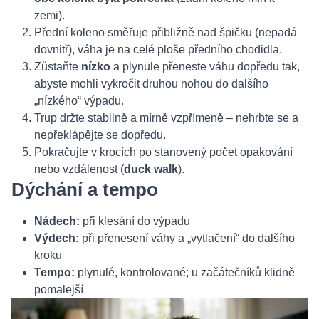
zemi).
Přední koleno směřuje přibližně nad špičku (nepadá
dovnitř), váha je na celé ploše předního chodidla.
Zůstaňte
nízko
a plynule přeneste váhu dopředu tak,
abyste mohli vykročit druhou nohou do dalšího
„nízkého“ výpadu.
Trup držte stabilně a mírně vzpřímeně – nehrbte se a
nepřeklápějte se dopředu.
Pokračujte v krocích po stanovený počet opakování
nebo vzdálenost (
duck walk
).
Dýchání a tempo
Nádech:
při klesání do výpadu
Výdech:
při přenesení váhy a „vytlačení“ do dalšího
kroku
Tempo:
plynulé, kontrolované; u začátečníků klidně
pomalejší