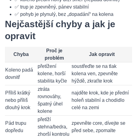
✅ trup je zpevněný, pánev stabilní
✅ pohyb je plynulý, bez „dopadání“ na kolena
Nejčastější chyby a jak je
opravit
Proč je
Chyba
Jak opravit
problém
přetížení
soustřeďte se na tlak
Koleno padá
kolene, horší
kolena ven, zpevněte
dovnitř
stabilita kyčle
hýždě, zkraťte krok
ztráta
Příliš krátký
najděte krok, kde je přední
rovnováhy,
nebo příliš
holeň stabilní a chodidlo
špatný úhel
dlouhý krok
celé na zemi
kolene
přetíží
Pád trupu
zpevněte core, dívejte se
stehna/bedra,
dopředu
před sebe, zpomalte
zhorší kontrolu