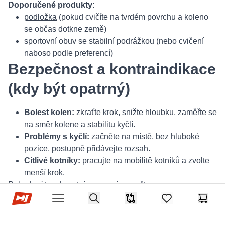
Doporučené produkty:
podložka
(pokud cvičíte na tvrdém povrchu a koleno
se občas dotkne země)
sportovní obuv se stabilní podrážkou (nebo cvičení
naboso podle preferencí)
Bezpečnost a kontraindikace
(kdy být opatrný)
Bolest kolen:
zkraťte krok, snižte hloubku, zaměřte se
na směr kolene a stabilitu kyčlí.
Problémy s kyčlí:
začněte na místě, bez hluboké
pozice, postupně přidávejte rozsah.
Citlivé kotníky:
pracujte na mobilitě kotníků a zvolte
menší krok.
Pokud máte zdravotní omezení, poraďte se s
Hop-Sport.cz
fyzioterapeutem nebo trenérem.
Search
Srovnávač
items in favorites,
Košík
Open menu
FAQ – časté otázky ke