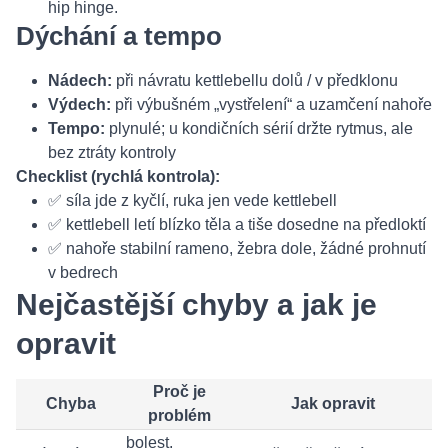
hip hinge.
Dýchání a tempo
Nádech:
při návratu kettlebellu dolů / v předklonu
Výdech:
při výbušném „vystřelení“ a uzamčení nahoře
Tempo:
plynulé; u kondičních sérií držte rytmus, ale
bez ztráty kontroly
Checklist (rychlá kontrola):
✅ síla jde z kyčlí, ruka jen vede kettlebell
✅ kettlebell letí blízko těla a tiše dosedne na předloktí
✅ nahoře stabilní rameno, žebra dole, žádné prohnutí
v bedrech
Nejčastější chyby a jak je
opravit
Proč je
Chyba
Jak opravit
problém
bolest,