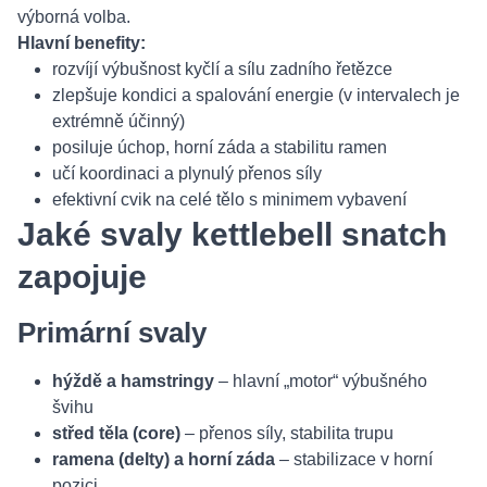
výborná volba.
Hlavní benefity:
rozvíjí výbušnost kyčlí a sílu zadního řetězce
zlepšuje kondici a spalování energie (v intervalech je
extrémně účinný)
posiluje úchop, horní záda a stabilitu ramen
učí koordinaci a plynulý přenos síly
efektivní cvik na celé tělo s minimem vybavení
Jaké svaly kettlebell snatch
zapojuje
Primární svaly
hýždě a hamstringy
– hlavní „motor“ výbušného
švihu
střed těla (core)
– přenos síly, stabilita trupu
ramena (delty) a horní záda
– stabilizace v horní
pozici