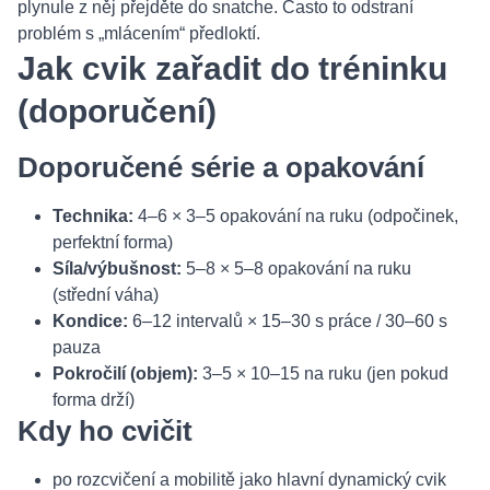
plynule z něj přejděte do snatche. Často to odstraní
problém s „mlácením“ předloktí.
Jak cvik zařadit do tréninku
(doporučení)
Doporučené série a opakování
Technika:
4–6 × 3–5 opakování na ruku (odpočinek,
perfektní forma)
Síla/výbušnost:
5–8 × 5–8 opakování na ruku
(střední váha)
Kondice:
6–12 intervalů × 15–30 s práce / 30–60 s
pauza
Pokročilí (objem):
3–5 × 10–15 na ruku (jen pokud
forma drží)
Kdy ho cvičit
po rozcvičení a mobilitě jako hlavní dynamický cvik