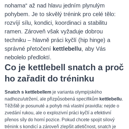
nohama“ až nad hlavu jedním plynulým
pohybem. Je to skvělý trénink pro celé tělo:
rozvíjí sílu, kondici, koordinaci a stabilitu
ramen. Zároveň však vyžaduje dobrou
techniku – hlavně práci kyčlí (hip hinge) a
správné přetočení
kettlebellu
, aby Vás
nebolelo předloktí.
Co je kettlebell snatch a proč
ho zařadit do tréninku
Snatch s kettlebellem
je varianta olympijského
nadhozu/utržení, ale přizpůsobená specifikům
kettlebellu
.
Těžiště je posunuté a pohyb má vlastní pravidla: nejde o
zvedání rukou, ale o explozivní práci kyčlí a efektivní
přenos síly do horní pozice. Pokud chcete spojit silový
trénink s kondicí a zároveň zlepšit atletičnost, snatch je