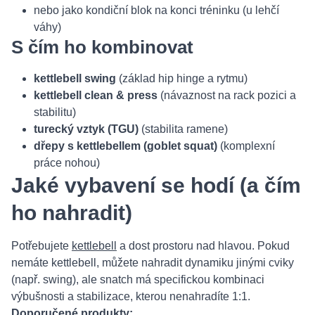
nebo jako kondiční blok na konci tréninku (u lehčí
váhy)
S čím ho kombinovat
kettlebell swing
(základ hip hinge a rytmu)
kettlebell clean & press
(návaznost na rack pozici a
stabilitu)
turecký vztyk (TGU)
(stabilita ramene)
dřepy s kettlebellem (goblet squat)
(komplexní
práce nohou)
Jaké vybavení se hodí (a čím
ho nahradit)
Potřebujete
kettlebell
a dost prostoru nad hlavou. Pokud
nemáte kettlebell, můžete nahradit dynamiku jinými cviky
(např. swing), ale snatch má specifickou kombinaci
výbušnosti a stabilizace, kterou nenahradíte 1:1.
Doporučené produkty: