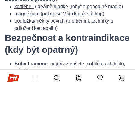
kettlebell
(ideálně hladké „rohy“ a pohodlné madlo)
magnézium (pokud se Vám klouže úchop)
podložka
/měkký povrch (pro trénink techniky a
odložení kettlebellu)
Bezpečnost a kontraindikace
(kdy být opatrný)
Bolest ramene:
nejdřív zlepšete mobilitu a stabilitu,
začněte s lehkou vahou a nacvičte clean/high pull.
Hop-Sport.cz
Search
Bolest beder:
zkontrolujte hip hinge a zpevnění,
Srovnávač
items in favorites,
Košík
Open menu
nepřehánějte objem.
Problémy se zápěstím:
hlídejte neutrální zápěstí a
plynulé zasunutí kettlebellu.
Pokud máte zdravotní omezení, poraďte se s
fyzioterapeutem nebo trenérem.
FAQ – časté otázky ke