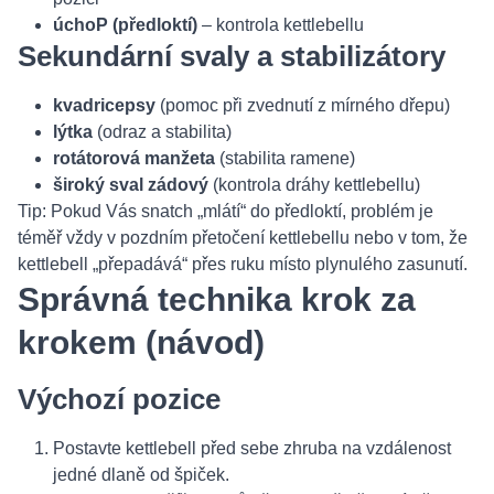
úchoP (předloktí)
– kontrola kettlebellu
Sekundární svaly a stabilizátory
kvadricepsy
(pomoc při zvednutí z mírného dřepu)
lýtka
(odraz a stabilita)
rotátorová manžeta
(stabilita ramene)
široký sval zádový
(kontrola dráhy kettlebellu)
Tip: Pokud Vás snatch „mlátí“ do předloktí, problém je
téměř vždy v pozdním přetočení kettlebellu nebo v tom, že
kettlebell „přepadává“ přes ruku místo plynulého zasunutí.
Správná technika krok za
krokem (návod)
Výchozí pozice
Postavte kettlebell před sebe zhruba na vzdálenost
jedné dlaně od špiček.