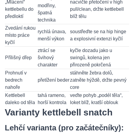
„Mlácení“
nacvičte přetočení v high
modřiny,
kettlebellu do
pull/clean, držte kettlebell
špatná
předloktí
blíž tělu
technika
Zvedání rukou
rychlá únava,
soustřeďte se na hip hinge
místo práce
menší výkon
a explosivní extenzi kyčlí
kyčlí
ztrácí se
kyčle dozadu jako u
Přílišný dřep
švihový
swingů, kolena jen
charakter
přirozeně pokrčená
Prohnutí v
stáhněte žebra dolů,
bedrech
přetížení beder
zatněte hýždě, držte pevný
nahoře
core
Kettlebell
tahá rameno,
veďte pohyb „podél těla“,
daleko od těla
horší kontrola
loket blíž, kratší oblouk
Varianty kettlebell snatch
Lehčí varianta (pro začátečníky):