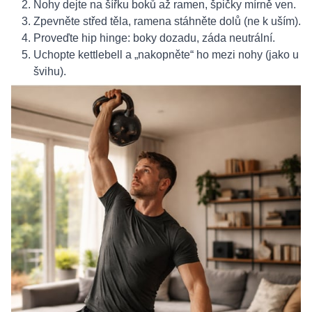
Nohy dejte na šířku boků až ramen, špičky mírně ven.
Zpevněte střed těla, ramena stáhněte dolů (ne k uším).
Proveďte hip hinge: boky dozadu, záda neutrální.
Uchopte kettlebell a „nakopněte“ ho mezi nohy (jako u
švihu).