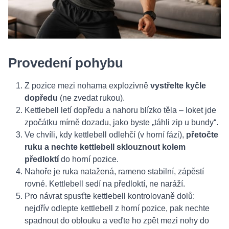
Provedení pohybu
Z pozice mezi nohama explozivně
vystřelte kyčle
dopředu
(ne zvedat rukou).
Kettlebell letí dopředu a nahoru blízko těla – loket jde
zpočátku mírně dozadu, jako byste „táhli zip u bundy“.
Ve chvíli, kdy kettlebell odlehčí (v horní fázi),
přetočte
ruku a nechte kettlebell sklouznout kolem
předloktí
do horní pozice.
Nahoře je ruka natažená, rameno stabilní, zápěstí
rovné. Kettlebell sedí na předloktí, ne naráží.
Pro návrat spusťte kettlebell kontrolovaně dolů:
nejdřív odlepte kettlebell z horní pozice, pak nechte
spadnout do oblouku a veďte ho zpět mezi nohy do