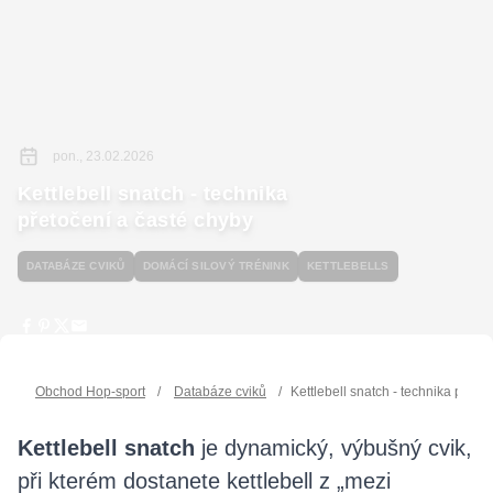
pon., 23.02.2026
Kettlebell snatch - technika
přetočení a časté chyby
DATABÁZE CVIKŮ
DOMÁCÍ SILOVÝ TRÉNINK
KETTLEBELLS
Obchod Hop-sport
/
Databáze cviků
/
Kettlebell snatch - technika přeto
Kettlebell snatch
je dynamický, výbušný cvik,
při kterém dostanete kettlebell z „mezi