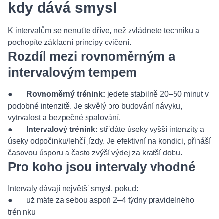
kdy dává smysl
K intervalům se nenuťte dříve, než zvládnete techniku a
pochopíte základní principy cvičení.
Rozdíl mezi rovnoměrným a
intervalovým tempem
●
Rovnoměrný trénink:
jedete stabilně 20–50 minut v
podobné intenzitě. Je skvělý pro budování návyku,
vytrvalost a bezpečné spalování.
●
Intervalový trénink:
střídáte úseky vyšší intenzity a
úseky odpočinku/lehčí jízdy. Je efektivní na kondici, přináší
časovou úsporu a často zvýší výdej za kratší dobu.
Pro koho jsou intervaly vhodné
Intervaly dávají největší smysl, pokud:
● už máte za sebou aspoň 2–4 týdny pravidelného
tréninku