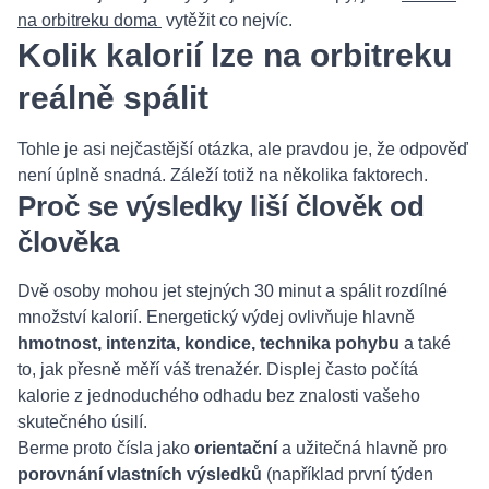
na orbitreku doma
vytěžit co nejvíc.
Kolik kalorií lze na orbitreku
reálně spálit
Tohle je asi nejčastější otázka, ale pravdou je, že odpověď
není úplně snadná. Záleží totiž na několika faktorech.
Proč se výsledky liší člověk od
člověka
Dvě osoby mohou jet stejných 30 minut a spálit rozdílné
množství kalorií. Energetický výdej ovlivňuje hlavně
hmotnost, intenzita, kondice, technika pohybu
a také
to, jak přesně měří váš trenažér. Displej často počítá
kalorie z jednoduchého odhadu bez znalosti vašeho
skutečného úsilí.
Berme proto čísla jako
orientační
a užitečná hlavně pro
porovnání vlastních výsledků
(například první týden