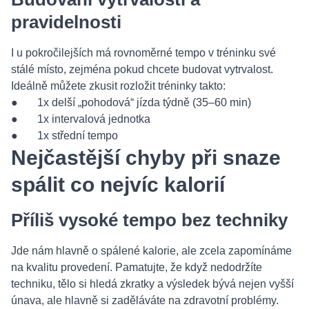
pravidelnosti
I u pokročilejších má rovnoměrné tempo v tréninku své
stálé místo, zejména pokud chcete budovat vytrvalost.
Ideálně můžete zkusit rozložit tréninky takto:
● 1x delší „pohodová“ jízda týdně (35–60 min)
● 1x intervalová jednotka
● 1x střední tempo
Nejčastější chyby při snaze
spálit co nejvíc kalorií
Příliš vysoké tempo bez techniky
Jde nám hlavně o spálené kalorie, ale zcela zapomínáme
na kvalitu provedení. Pamatujte, že když nedodržíte
techniku, tělo si hledá zkratky a výsledek bývá nejen vyšší
únava, ale hlavně si zaděláváte na zdravotní problémy.