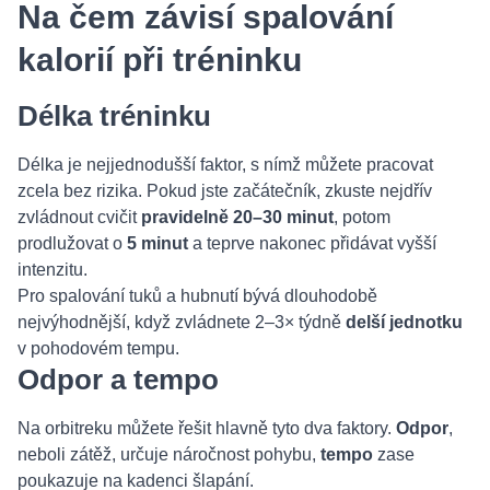
Na čem závisí spalování
kalorií při tréninku
Délka tréninku
Délka je nejjednodušší faktor, s nímž můžete pracovat
zcela bez rizika. Pokud jste začátečník, zkuste nejdřív
zvládnout cvičit
pravidelně 20–30 minut
, potom
prodlužovat o
5 minut
a teprve nakonec přidávat vyšší
intenzitu.
Pro spalování tuků a hubnutí bývá dlouhodobě
nejvýhodnější, když zvládnete 2–3× týdně
delší jednotku
v pohodovém tempu.
Odpor a tempo
Na orbitreku můžete řešit hlavně tyto dva faktory.
Odpor
,
neboli zátěž, určuje náročnost pohybu,
tempo
zase
poukazuje na kadenci šlapání.