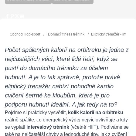
Obchod Hop-sport
/
Domácí fitness trénink
/
Eliptický trenažér - interva
Počet spálených kalorií na orbitreku je jedna z
nejčastějších věcí, které lidé řeší, když se
pustí do domácího tréninku za účelem
hubnutí. A je to tak správně, protože právě
eliptický trenažér
nabízí pohodlné kardio
cvičení šetrné ke kloubům, které je pro
podporu hubnutí ideální. A jak tedy na to?
Pojďme si prakticky vysvětlit,
kolik kalorií na orbitreku
reálně spálíte, co energetický výdej nejvíc ovlivňuje a kdy
se vyplatí
intervalový trénink
(včetně HIIT). Podíváme se
také na nejčastější chyby a jednoduché tipy, jak z
cvičení