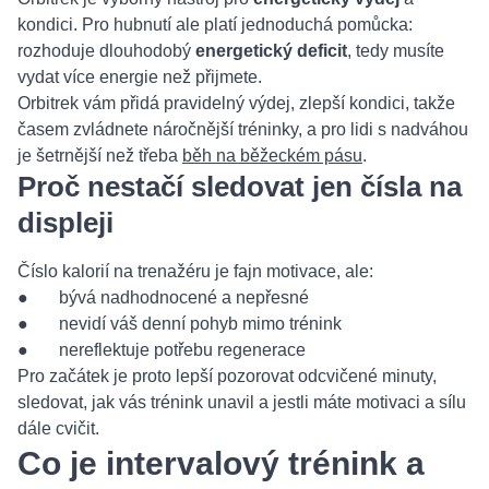
kondici. Pro hubnutí ale platí jednoduchá pomůcka:
rozhoduje dlouhodobý
energetický deficit
, tedy musíte
vydat více energie než přijmete.
Orbitrek vám přidá pravidelný výdej, zlepší kondici, takže
časem zvládnete náročnější tréninky, a pro lidi s nadváhou
je šetrnější než třeba
běh na běžeckém pásu
.
Proč nestačí sledovat jen čísla na
displeji
Číslo kalorií na trenažéru je fajn motivace, ale:
● bývá nadhodnocené a nepřesné
● nevidí váš denní pohyb mimo trénink
● nereflektuje potřebu regenerace
Pro začátek je proto lepší pozorovat odcvičené minuty,
sledovat, jak vás trénink unavil a jestli máte motivaci a sílu
dále cvičit.
Co je intervalový trénink a