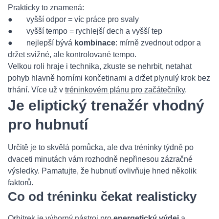
Prakticky to znamená:
● vyšší odpor = víc práce pro svaly
● vyšší tempo = rychlejší dech a vyšší tep
● nejlepší bývá
kombinace
: mírně zvednout odpor a
držet svižné, ale kontrolované tempo.
Velkou roli hraje i technika, zkuste se nehrbit, netahat
pohyb hlavně horními končetinami a držet plynulý krok bez
trhání. Více už v
tréninkovém plánu pro začátečníky
.
Je eliptický trenažér vhodný
pro hubnutí
Určitě je to skvělá pomůcka, ale dva tréninky týdně po
dvaceti minutách vám rozhodně nepřinesou zázračné
výsledky. Pamatujte, že hubnutí ovlivňuje hned několik
faktorů.
Co od tréninku čekat realisticky
Orbitrek je výborný nástroj pro
energetický výdej
a