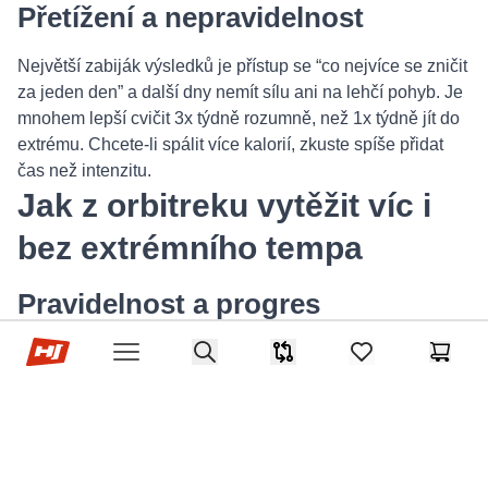
Přetížení a nepravidelnost
Největší zabiják výsledků je přístup se “co nejvíce se zničit
za jeden den” a další dny nemít sílu ani na lehčí pohyb. Je
mnohem lepší cvičit 3x týdně rozumně, než 1x týdně jít do
extrému. Chcete-li spálit více kalorií, zkuste spíše přidat
čas než intenzitu.
Jak z orbitreku vytěžit víc i
bez extrémního tempa
Pravidelnost a progres
Hop-Sport.cz
Search
Základem je pravidelnost a progresivní zatížení, abychom
Srovnávač
items in favorites,
Košík
Open menu
tělo motivovali. V měsíčním plánování můžete zkusit:
● 1. a 2. týden: držím frekvenci (2–3× týdně)
● 3. a 4. týdne: přidám do každé tréninkové jednotky 5
minut
● 5. týden a dál: přidám jednu „proměnlivou“ jednotku