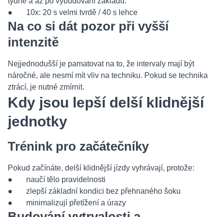
týdně a až po vybudování základu:
● 10x: 20 s velmi tvrdě / 40 s lehce
Na co si dát pozor při vyšší
intenzitě
Nejjednodušší je pamatovat na to, že intervaly mají být
náročné, ale nesmí mít vliv na techniku. Pokud se technika
ztrácí, je nutné zmírnit.
Kdy jsou lepší delší klidnější
jednotky
Trénink pro začátečníky
Pokud začínáte, delší klidnější jízdy vyhrávají, protože:
● naučí tělo pravidelnosti
● zlepší základní kondici bez přehnaného šoku
● minimalizují přetížení a úrazy
Budování vytrvalosti a