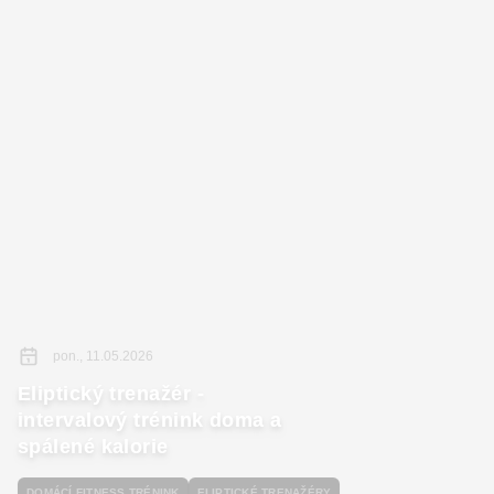
pon., 11.05.2026
Eliptický trenažér -
intervalový trénink doma a
spálené kalorie
DOMÁCÍ FITNESS TRÉNINK
ELIPTICKÉ TRENAŽÉRY