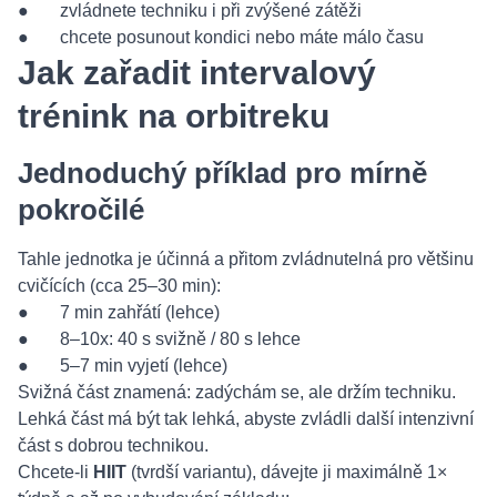
● zvládnete techniku i při zvýšené zátěži
● chcete posunout kondici nebo máte málo času
Jak zařadit intervalový
trénink na orbitreku
Jednoduchý příklad pro mírně
pokročilé
Tahle jednotka je účinná a přitom zvládnutelná pro většinu
cvičících (cca 25–30 min):
● 7 min zahřátí (lehce)
● 8–10x: 40 s svižně / 80 s lehce
● 5–7 min vyjetí (lehce)
Svižná část znamená: zadýchám se, ale držím techniku.
Lehká část má být tak lehká, abyste zvládli další intenzivní
část s dobrou technikou.
Chcete-li
HIIT
(tvrdší variantu), dávejte ji maximálně 1×