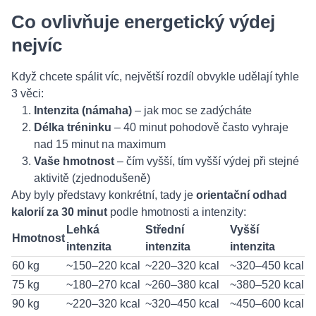
Co ovlivňuje energetický výdej
nejvíc
Když chcete spálit víc, největší rozdíl obvykle udělají tyhle
3 věci:
Intenzita (námaha)
– jak moc se zadýcháte
Délka tréninku
– 40 minut pohodově často vyhraje
nad 15 minut na maximum
Vaše hmotnost
– čím vyšší, tím vyšší výdej při stejné
aktivitě (zjednodušeně)
Aby byly představy konkrétní, tady je
orientační odhad
kalorií za 30 minut
podle hmotnosti a intenzity:
Lehká
Střední
Vyšší
Hmotnost
intenzita
intenzita
intenzita
60 kg
~150–220 kcal
~220–320 kcal
~320–450 kcal
75 kg
~180–270 kcal
~260–380 kcal
~380–520 kcal
90 kg
~220–320 kcal
~320–450 kcal
~450–600 kcal