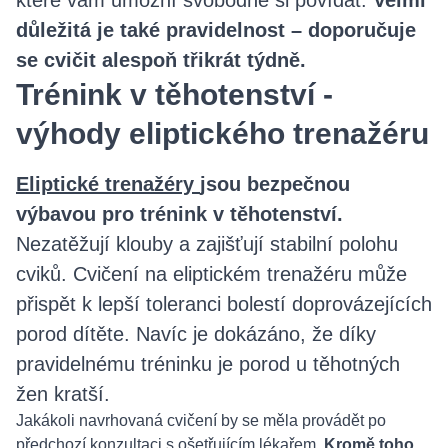
které vám umožní svobodně si povídat.
Velmi
důležitá je také pravidelnost – doporučuje
se cvičit alespoň třikrát týdně.
Trénink v těhotenství -
výhody eliptického trenažéru
Eliptické trenažéry
jsou bezpečnou
výbavou pro trénink v těhotenství.
Nezatěžují klouby a zajišťují stabilní polohu
cviků. Cvičení na eliptickém trenažéru může
přispět k lepší toleranci bolestí doprovázejících
porod dítěte. Navíc je dokázáno, že díky
pravidelnému tréninku je porod u těhotných
žen kratší.
Jakákoli navrhovaná cvičení by se měla provádět po
předchozí konzultaci s ošetřujícím lékařem.
Kromě toho