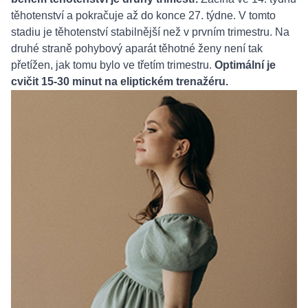
těhotenství a pokračuje až do konce 27. týdne. V tomto
stadiu je těhotenství stabilnější než v prvním trimestru. Na
druhé straně pohybový aparát těhotné ženy není tak
přetížen, jak tomu bylo ve třetím trimestru.
Optimální je
cvičit 15-30 minut na eliptickém trenažéru.