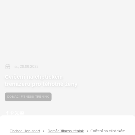
śr., 28.09.2022
Cvičení na eliptickém
trenažéru pro těhotné ženy
DOMÁCÍ FITNESS TRÉNINK
Obchod Hop-sport
/
Domácí fitness trénink
/
Cvičení na eliptickém tren