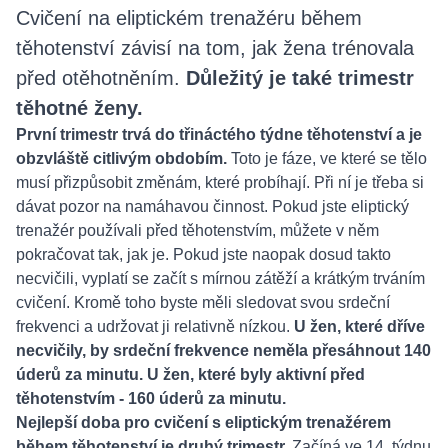
Cvičení na eliptickém trenažéru během
těhotenství závisí na tom, jak žena trénovala
před otěhotněním.
Důležitý je také trimestr
těhotné ženy.
První trimestr trvá do třináctého týdne těhotenství a je
obzvláště citlivým obdobím.
Toto je fáze, ve které se tělo
musí přizpůsobit změnám, které probíhají. Při ní je třeba si
dávat pozor na namáhavou činnost. Pokud jste eliptický
trenažér používali před těhotenstvím, můžete v něm
pokračovat tak, jak je. Pokud jste naopak dosud takto
necvičili, vyplatí se začít s mírnou zátěží a krátkým trváním
cvičení. Kromě toho byste měli sledovat svou srdeční
frekvenci a udržovat ji relativně nízkou.
U žen, které dříve
necvičily, by srdeční frekvence neměla přesáhnout 140
úderů za minutu. U žen, které byly aktivní před
těhotenstvím - 160 úderů za minutu.
Nejlepší doba pro cvičení s eliptickým trenažérem
během těhotenství je druhý trimestr.
Začíná ve 14. týdnu