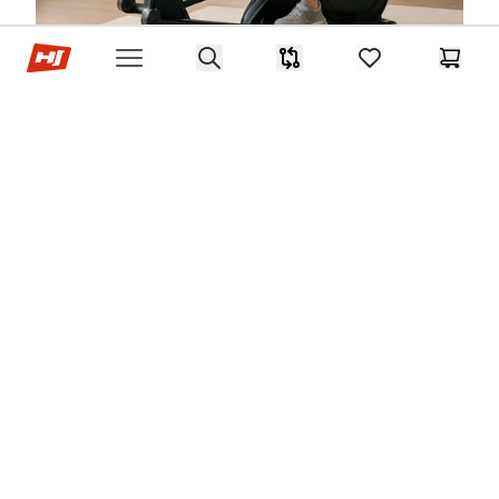
Hop-Sport.cz
Search
Srovnávač
items in favorites,
Košík
Open menu
FAQ – Nejčastější otázky
Je eliptický trenažér
vhodný i pro začátečníky a
lidi s obezitou?
Rozhodně ano, eliptical patří mezi nejšetrnější stroje
na trhu. Klouby při cvičení nejsou vystavené nárazům
a odpor si přizpůsobíte vlastní kondici.
Můžu na eliptickém trenažéru
zhubnout břicho?
Ano, orbitrek hubnutí břicha podporuje, ale lokální