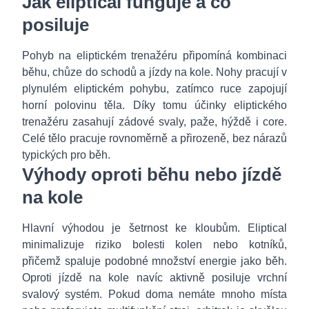
Jak eliptical funguje a co
posiluje
Pohyb na eliptickém trenažéru připomíná kombinaci
běhu, chůze do schodů a jízdy na kole. Nohy pracují v
plynulém eliptickém pohybu, zatímco ruce zapojují
horní polovinu těla. Díky tomu účinky eliptického
trenažéru zasahují zádové svaly, paže, hýždě i core.
Celé tělo pracuje rovnoměrně a přirozeně, bez nárazů
typických pro běh.
Výhody oproti běhu nebo jízdě
na kole
Hlavní výhodou je šetrnost ke kloubům. Eliptical
minimalizuje riziko bolesti kolen nebo kotníků,
přičemž spaluje podobné množství energie jako běh.
Oproti jízdě na kole navíc aktivně posiluje vrchní
svalový systém. Pokud doma nemáte mnoho místa