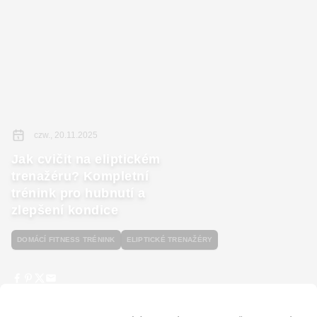
czw., 20.11.2025
Jak cvičit na eliptickém
trenažéru? Kompletní
trénink pro hubnutí a
zlepšení kondice
DOMÁCÍ FITNESS TRÉNINK
ELIPTICKÉ TRENAŽÉRY