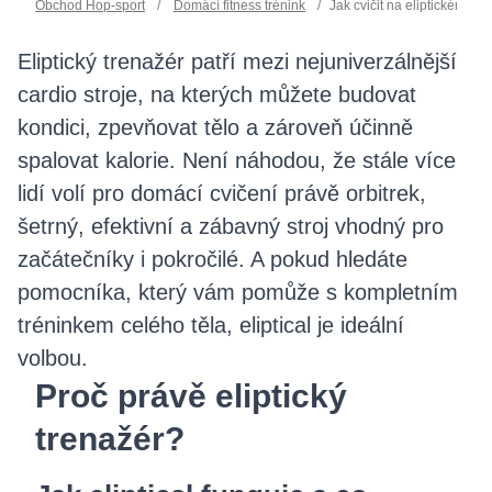
Obchod Hop-sport
/
Domácí fitness trénink
/
Jak cvičit na eliptickém tr
Eliptický trenažér patří mezi nejuniverzálnější
cardio stroje, na kterých můžete budovat
kondici, zpevňovat tělo a zároveň účinně
spalovat kalorie. Není náhodou, že stále více
lidí volí pro domácí cvičení právě orbitrek,
šetrný, efektivní a zábavný stroj vhodný pro
začátečníky i pokročilé. A pokud hledáte
pomocníka, který vám pomůže s kompletním
tréninkem celého těla, eliptical je ideální
volbou.
Proč právě eliptický
trenažér?