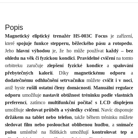
Popis
Magnetický eliptický trenažér HS-003C Focus
je zařízení,
které
spojuje funkce stepperu, běžeckého pásu a rotopedu
.
Jeho
hlavní výhodou
je, že ho může používat
každý – bez
ohledu na věk či fyzickou kondici
.
Pravidelné cvičení
na tomto
orbitreku zaručuje
zlepšení fyzické kondice
a
spalování
přebytečných kalorií
. Díky
magnetickému odporu
a
dodatečnému odhlučnění setrvačníku
můžete
cvičit i v noci
,
aniž byste
rušili ostatní členy domácnosti
.
Manuální regulace
odporu
umožňuje
nastavit obtížnost tréninku podle vlastních
preferencí
, zatímco
multifunkční počítač s LCD displejem
umožňuje
sledovat průběh a výsledky cvičení
. Navíc disponuje
držákem na tablet nebo telefon
, takže během tréninku můžete
sledovat film nebo poslouchat oblíbenou hudbu
, a
snímače
pulsu
umístěné na řídítkách umožňují
kontrolovat tep a