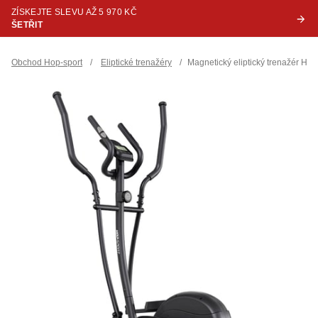
ZÍSKEJTE SLEVU AŽ 5 970 KČ
ŠETŘIT
Obchod Hop-sport
/
Eliptické trenažéry
/
Magnetický eliptický trenažér HS