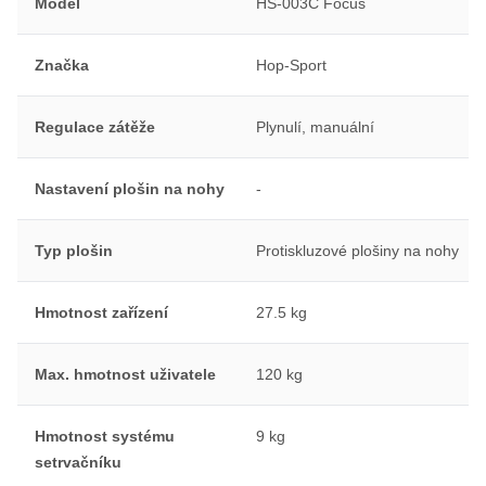
Model
HS-003C Focus
Značka
Hop-Sport
Regulace zátěže
Plynulí, manuální
Nastavení plošin na nohy
-
Typ plošin
Protiskluzové plošiny na nohy
Hmotnost zařízení
27.5 kg
Max. hmotnost uživatele
120 kg
Hmotnost systému
9 kg
setrvačníku