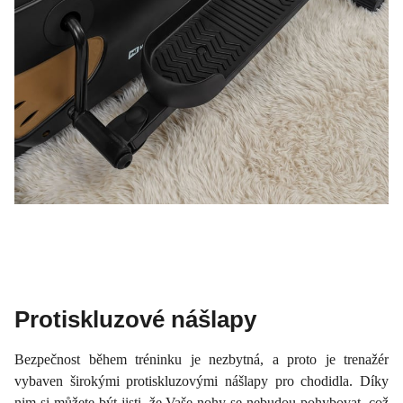
Protiskluzové nášlapy
Bezpečnost během tréninku je nezbytná, a proto je trenažér
vybaven širokými protiskluzovými nášlapy pro chodidla. Díky
nim si můžete být jisti, že Vaše nohy se nebudou pohybovat, což