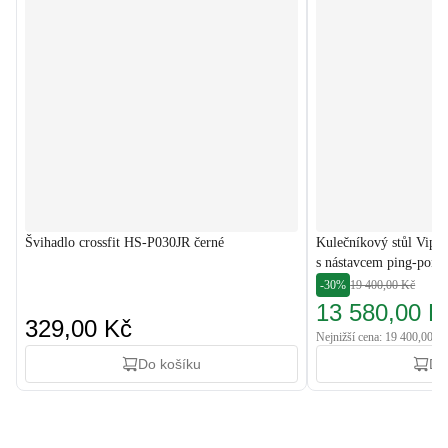
Švihadlo crossfit HS-P030JR černé
Kulečníkový stůl Vip 
s nástavcem ping-pong
-30%
19 400,00 Kč
13 580,00 K
329,00 Kč
Nejnižší cena: 19 400,00 K
Do košíku
Do