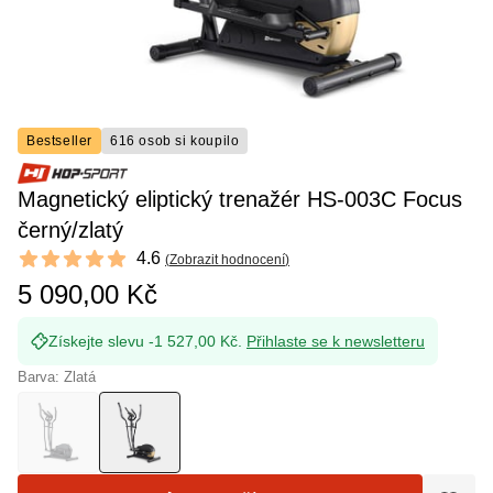
Bestseller
616 osob si koupilo
Magnetický eliptický trenažér HS-003C Focus
černý/zlatý
Reviews
4.6
(
Zobrazit hodnocení
)
4.6 out of 5 stars
5 090,00 Kč
Získejte slevu -1 527,00 Kč.
Přihlaste se k newsletteru
Barva: Zlatá