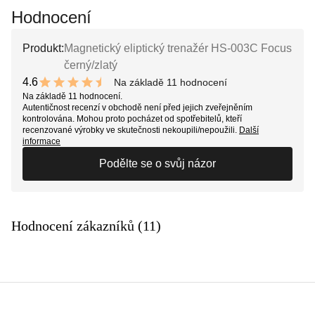
Hodnocení
Produkt:
Magnetický eliptický trenažér HS-003C Focus
černý/zlatý
4.6
Na základě 11 hodnocení
9.2 out of 10 stars
Na základě 11 hodnocení.
Autentičnost recenzí v obchodě není před jejich zveřejněním
kontrolována. Mohou proto pocházet od spotřebitelů, kteří
recenzované výrobky ve skutečnosti nekoupili/nepoužili.
Další
informace
Podělte se o svůj názor
Hodnocení zákazníků (11)