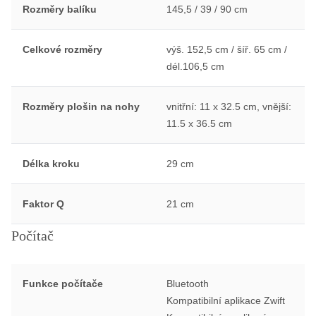
Rozměry balíku
145,5 / 39 / 90 cm
Celkové rozměry
výš. 152,5 cm / šíř. 65 cm /
dél.106,5 cm
Rozměry plošin na nohy
vnitřní: 11 x 32.5 cm, vnější:
11.5 x 36.5 cm
Délka kroku
29 cm
Faktor Q
21 cm
Počítač
Funkce počítače
Bluetooth
Kompatibilní aplikace Zwift