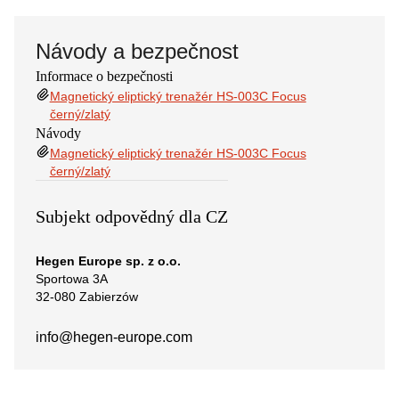
Návody a bezpečnost
Informace o bezpečnosti
Magnetický eliptický trenažér HS-003C Focus
černý/zlatý
Návody
Magnetický eliptický trenažér HS-003C Focus
černý/zlatý
Subjekt odpovědný dla CZ
Hegen Europe sp. z o.o.
Sportowa 3A
32-080 Zabierzów
info@hegen-europe.com