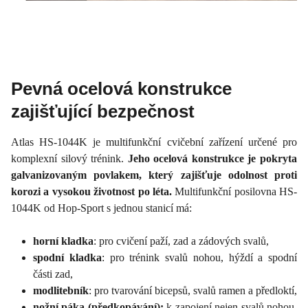
Pevná ocelová konstrukce
zajišťující bezpečnost
Atlas HS-1044K je multifunkční cvičební zařízení určené pro
komplexní silový trénink.
Jeho ocelová konstrukce je pokryta
galvanizovaným povlakem, který zajišťuje odolnost proti
korozi a vysokou životnost po léta.
Multifunkční posilovna HS-
1044K od Hop-Sport s jednou stanicí má:
horní kladka
: pro cvičení paží, zad a zádových svalů,
spodní kladka
: pro trénink svalů nohou, hýždí a spodní
části zad,
modlitebník
: pro tvarování bicepsů, svalů ramen a předloktí,
nožní páka (předkopávání):
k zapojení nejen svalů nohou,