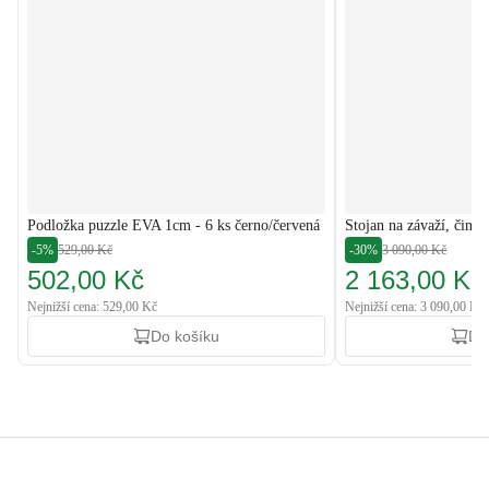
Podložka puzzle EVA 1cm - 6 ks černo/červená
Stojan na závaží, čink
-5%
529,00 Kč
-30%
3 090,00 Kč
502,00 Kč
2 163,00 Kč
Nejnižší cena: 529,00 Kč
Nejnižší cena: 3 090,00 Kč
Do košíku
Do