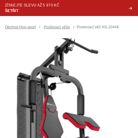
ZÍSKEJTE SLEVU AŽ 5 970 KČ
ŠETŘIT
Obchod Hop-sport
/
Posilovací věže
/
Posilovací věž HS-1044K