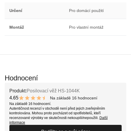
Určení
Pro domácí použití
Montáž
Pro vlastní montáž
Hodnocení
Produkt:
Posilovací věž HS-1044K
4.65
Na základě 16 hodnocení
9.3 out of 10 stars
Na základě 16 hodnocení.
Autentičnost recenzí v obchodě není před jejich zveřejněním
kontrolována. Mohou proto pocházet od spotřebitelů, kteří
recenzované výrobky ve skutečnosti nekoupili/nepoužili.
Další
informace