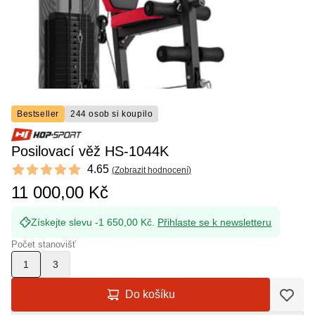
Bestseller
244 osob si koupilo
Posilovací věž HS-1044K
Reviews
4.65
(
Zobrazit hodnocení
)
4.65 out of 5 stars
11 000,00 Kč
Získejte slevu -1 650,00 Kč.
Přihlaste se k newsletteru
Počet stanovišť
1
3
Do košíku