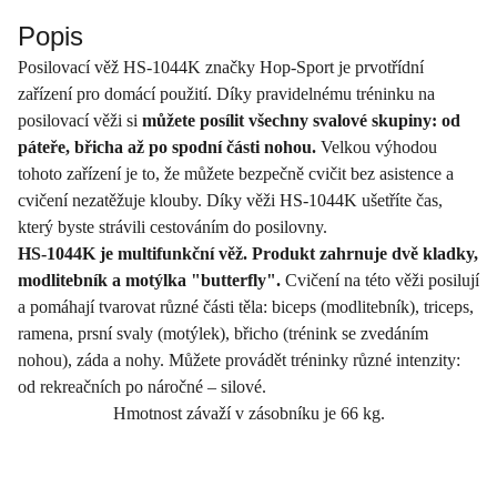
Popis
Posilovací věž HS-1044K značky Hop-Sport je prvotřídní
zařízení pro domácí použití. Díky pravidelnému tréninku na
posilovací věži si
můžete posílit všechny svalové skupiny: od
páteře, břicha až po spodní části nohou.
Velkou výhodou
tohoto zařízení je to, že můžete bezpečně cvičit bez asistence a
cvičení nezatěžuje klouby. Díky věži HS-1044K ušetříte čas,
který byste strávili cestováním do posilovny.
HS-1044K je multifunkční věž. Produkt zahrnuje dvě kladky,
modlitebník a motýlka "butterfly".
Cvičení na této věži posilují
a pomáhají tvarovat různé části těla: biceps (modlitebník), triceps,
ramena, prsní svaly (motýlek), břicho (trénink se zvedáním
nohou), záda a nohy. Můžete provádět tréninky různé intenzity:
od rekreačních po náročné – silové.
Hmotnost závaží v zásobníku je 66 kg.