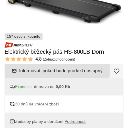
157 osob si koupilo
Elektrický běžecký pás HS-800LB Dorn
Reviews
4.8
(
Zobrazit hodnocení
)
4.8 out of 5 stars
Informovat, pokud bude produkt dostupný
Expedice:
doprava od
0,00 Kč
30 dnů na vrácení zboží
Způsoby platby a doručení
Podrobnosti