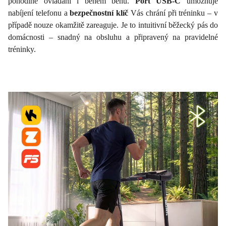
pohodlné ovládání i během běhu.
Port USB-C
umožňuje
nabíjení telefonu a
bezpečnostní klíč
Vás chrání při tréninku – v
případě nouze okamžitě zareaguje. Je to intuitivní běžecký pás do
domácnosti – snadný na obsluhu a připravený na pravidelné
tréninky.