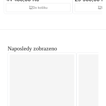
Do košíku
Do
Naposledy zobrazeno