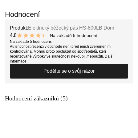
Hodnocení
Produkt:
Elektrický běžecký pás HS-800LB Dorn
4.8
Na základě 5 hodnocení
9.6 out of 10 stars
Na základě 5 hodnocení.
Autentičnost recenzí v obchodě není před jejich zveřejněním
kontrolována. Mohou proto pocházet od spotřebitelů, kteří
recenzované výrobky ve skutečnosti nekoupili/nepoužili.
Další
informace
Podělte se o svůj názor
Hodnocení zákazníků (5)