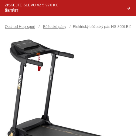
ZÍSKEJTE SLEVU AŽ 5 970 KČ
ŠETŘIT
Obchod Hop-sport
/
Běžecké pásy
/
Elektrický běžecký pás HS-800LB Dor