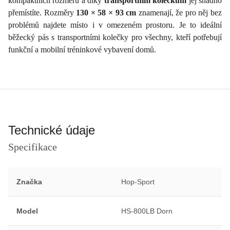
kompaktních rozměrů a díky
transportním kolečkům
jej snadno
přemístíte. Rozměry
130 × 58 × 93 cm
znamenají, že pro něj bez
problémů najdete místo i v omezeném prostoru. Je to ideální
běžecký pás s transportními kolečky pro všechny, kteří potřebují
funkční a mobilní tréninkové vybavení domů.
Technické údaje
Specifikace
Značka
Hop-Sport
Model
HS-800LB Dorn