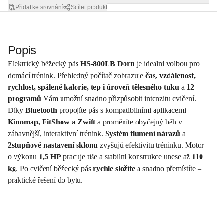
Přidat ke srovnání
Sdílet produkt
Popis
Elektrický běžecký pás
HS-800LB Dorn
je ideální volbou pro
domácí trénink. Přehledný počítač zobrazuje
čas, vzdálenost,
rychlost, spálené kalorie, tep i úroveň tělesného tuku
a
12
programů
Vám umožní snadno přizpůsobit intenzitu cvičení.
Díky
Bluetooth
propojíte pás s kompatibilními aplikacemi
Kinomap
,
FitShow
a Zwift
a proměníte obyčejný běh v
zábavnější, interaktivní trénink.
Systém tlumení nárazů
a
2stupňové nastavení sklonu
zvyšujú efektivitu tréninku. Motor
o výkonu
1,5 HP
pracuje tiše a stabilní konstrukce unese až
110
kg
. Po cvičení běžecký pás
rychle složíte
a snadno přemístíte –
praktické řešení do bytu.