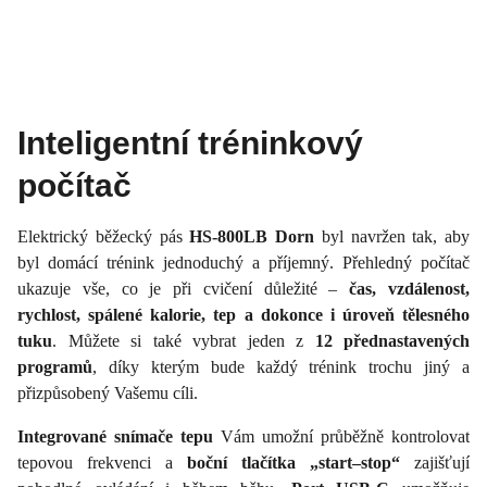
Inteligentní tréninkový
počítač
Elektrický běžecký pás
HS-800LB Dorn
byl navržen tak, aby
byl domácí trénink jednoduchý a příjemný. Přehledný počítač
ukazuje vše, co je při cvičení důležité –
čas, vzdálenost,
rychlost, spálené kalorie, tep a dokonce i úroveň tělesného
tuku
. Můžete si také vybrat jeden z
12 přednastavených
programů
, díky kterým bude každý trénink trochu jiný a
přizpůsobený Vašemu cíli.
Integrované snímače tepu
Vám umožní průběžně kontrolovat
tepovou frekvenci a
boční tlačítka „start–stop“
zajišťují