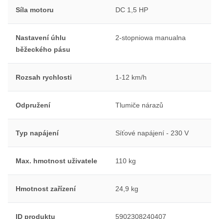
Síla motoru
DC 1,5 HP
Nastavení úhlu
2-stopniowa manualna
běžeckého pásu
Rozsah rychlosti
1-12 km/h
Odpružení
Tlumiče nárazů
Typ napájení
Síťové napájení - 230 V
Max. hmotnost uživatele
110 kg
Hmotnost zařízení
24,9 kg
ID produktu
5902308240407