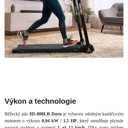
Výkon a technologie
Běžecký pás
HS-800LB Dorn
je vybaven odolným kartáčovým
motorem o výkonu
0,94 kW / 1,5 HP
, který umožňuje plynule
nastavit rychlost v rozmezí
1 až 12 km/h
. Díky tomu můžete