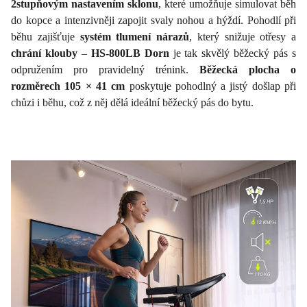
2stupňovým nastavením sklonu
, které umožňuje simulovat běh
do kopce a intenzivněji zapojit svaly nohou a hýždí. Pohodlí při
běhu zajišťuje
systém tlumení nárazů
, který snižuje otřesy a
chrání klouby
–
HS-800LB Dorn
je tak skvělý běžecký pás s
odpružením pro pravidelný trénink.
Běžecká plocha o
rozměrech 105 × 41 cm
poskytuje pohodlný a jistý došlap při
chůzi i běhu, což z něj dělá ideální běžecký pás do bytu.