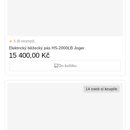
Reviews
5
(6 recenzii)
5 out of 5 stars
Elektrický běžecký pás HS-2000LB Joger
15 400,00 Kč
Do košíku
14 osob si koupilo