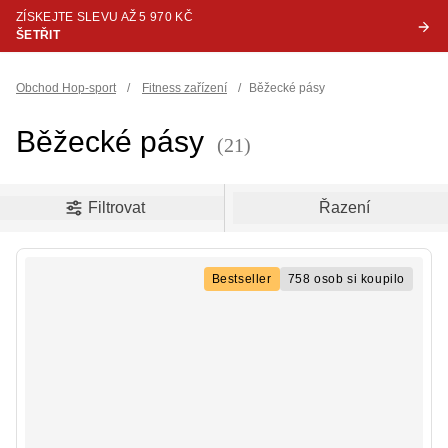
ZÍSKEJTE SLEVU AŽ 5 970 KČ
ŠETŘIT
Obchod Hop-sport
/
Fitness zařízení
/
Běžecké pásy
Běžecké pásy
(21)
oduct filters
Filtrovat
Řazení
Bestseller
758 osob si koupilo