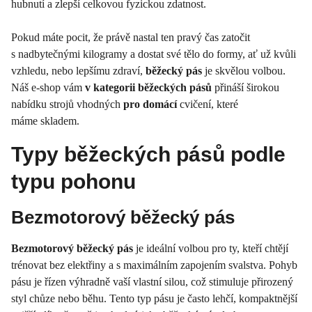
hubnutí a zlepší celkovou fyzickou zdatnost.
Pokud máte pocit, že právě nastal ten pravý čas zatočit
s nadbytečnými kilogramy a dostat své tělo do formy, ať už kvůli
vzhledu, nebo lepšímu zdraví,
běžecký pás
je skvělou volbou.
Náš e-shop vám
v kategorii
běžeckých pásů
přináší širokou
nabídku strojů vhodných
pro domácí
cvičení, které
máme skladem.
Typy běžeckých pásů podle
typu pohonu
Bezmotorový běžecký pás
Bezmotorový běžecký pás
je ideální volbou pro ty, kteří chtějí
trénovat bez elektřiny a s maximálním zapojením svalstva. Pohyb
pásu je řízen výhradně vaší vlastní silou, což stimuluje přirozený
styl chůze nebo běhu. Tento typ pásu je často lehčí, kompaktnější