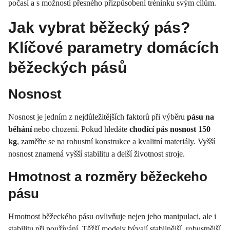
počasí a s možností přesného přizpůsobení tréninku svým cílům.
Jak vybrat běžecký pás?
Klíčové parametry domácích
běžeckých pásů
Nosnost
Nosnost je jedním z nejdůležitějších faktorů při výběru
pásu na
běhání
nebo chození. Pokud hledáte
chodící pás nosnost 150
kg
, zaměřte se na robustní konstrukce a kvalitní materiály. Vyšší
nosnost znamená vyšší stabilitu a delší životnost stroje.
Hmotnost a rozměry běžeckeho
pásu
Hmotnost běžeckého pásu ovlivňuje nejen jeho manipulaci, ale i
stabilitu při používání. Těžší modely bývají stabilnější, robustnější