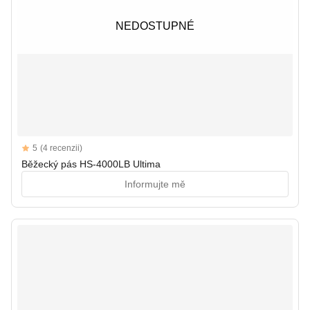
NEDOSTUPNÉ
NEDOSTUPNÉ
Reviews
5
(4 recenzii)
5 out of 5 stars
Běžecký pás HS-4000LB Ultima
Informujte mě