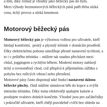
a tišší, díky čemuž je vhodný jako běžecký pás do bytu.
Mezi výhody bezmotorových běžeckých pásů patři třeba nízká
cena, tichý provoz a nízká hmotnost.
Motorový běžecký pás
Motorový běžecký pás
je výbornou volbou pro uživatele, kteří
hledají komfortní, pestrý a plynulý trénink v domácím prostředí.
Díky elektrickému pohonu umožňuje přesné nastavení rychlosti, a
to i v průběhu tréninku – můžete tak snadno přecházet mezi
chůzí, joggingem a rychlým během. Moderní motory nabízejí
tichý a rovnoměrný chod, což přispívá k příjemnému zážitku z
pohybu bez rušivých vibrací nebo přerušení.
Motorové pásy často disponují také funkcí
nastavení sklonu
běžecké plochy
, čímž můžete simulovat běh do kopce a zvýšit
intenzitu tréninku. Díky tomu efektivněji spalujete kalorie a
posilujete svalstvo dolních končetin. Vhodné jsou pro začátečníky
i pokročilé uživatele, kteří chtějí pravidelně cvičit bez ohledu na