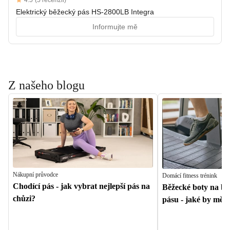
4.5
(5 recenzii)
4.5 out of 5 stars
Elektrický běžecký pás HS-2800LB Integra
Informujte mě
Z našeho blogu
Nákupní průvodce
Domácí fitness trénink
Chodící pás - jak vybrat nejlepší pás na
Běžecké boty na b
chůzi?
pásu - jaké by měly