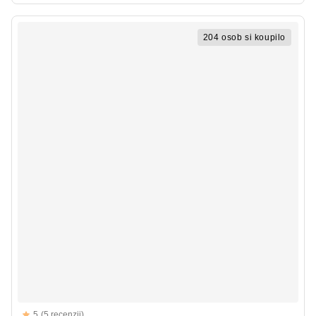
204 osob si koupilo
Reviews
5
(5 recenzii)