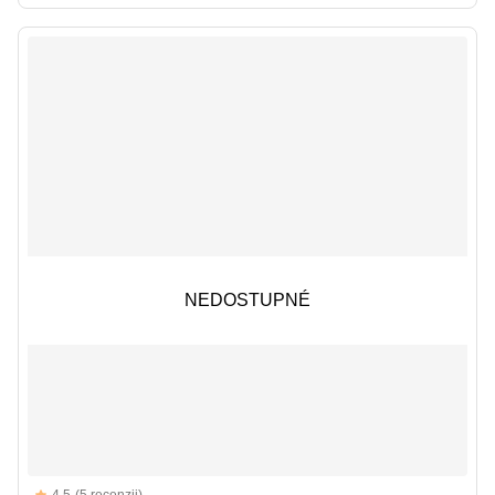
NEDOSTUPNÉ
NEDOSTUPNÉ
Reviews