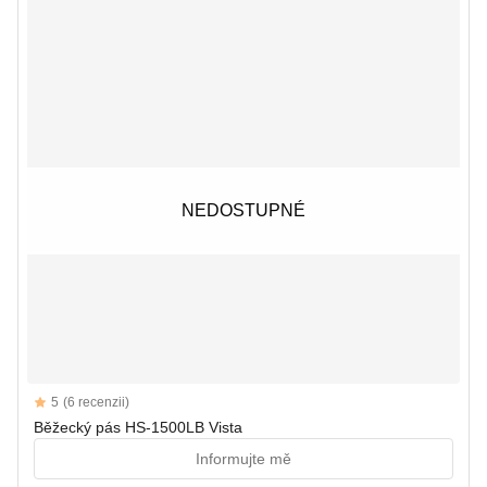
NEDOSTUPNÉ
NEDOSTUPNÉ
Reviews
5
(6 recenzii)
5 out of 5 stars
Běžecký pás HS-1500LB Vista
Informujte mě