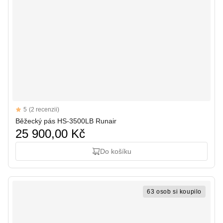
Reviews
5
(2 recenzii)
5 out of 5 stars
Běžecký pás HS-3500LB Runair
25 900,00 Kč
Do košíku
63 osob si koupilo