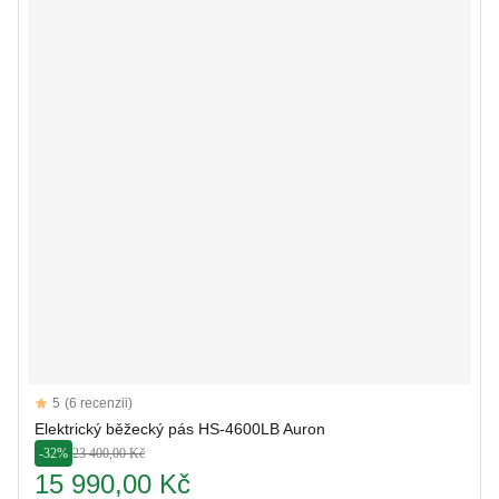
Reviews
5
(6 recenzii)
5 out of 5 stars
Elektrický běžecký pás HS-4600LB Auron
-32%
23 400,00 Kč
15 990,00 Kč