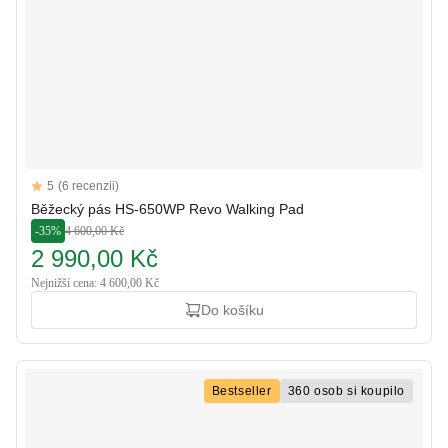
Reviews
5
(6 recenzii)
5 out of 5 stars
Běžecký pás HS-650WP Revo Walking Pad
-35%
4 600,00 Kč
2 990,00 Kč
Nejnižší cena: 4 600,00 Kč
Do košíku
Bestseller
360 osob si koupilo