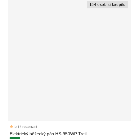
154 osob si koupilo
Reviews
5
(7 recenzii)
5 out of 5 stars
Elektrický běžecký pás HS-950WP Treil