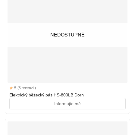
NEDOSTUPNÉ
NEDOSTUPNÉ
Reviews
5
(5 recenzii)
5 out of 5 stars
Elektrický běžecký pás HS-800LB Dorn
Informujte mě