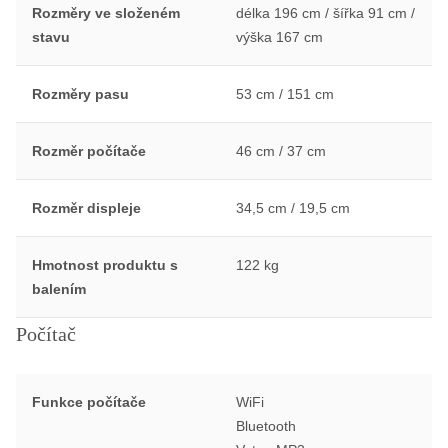
Rozměry ve složeném
délka 196 cm / šířka 91 cm /
stavu
výška 167 cm
Rozměry pasu
53 cm / 151 cm
Rozměr počítače
46 cm / 37 cm
Rozměr displeje
34,5 cm / 19,5 cm
Hmotnost produktu s
122 kg
balením
Počítač
Funkce počítače
WiFi
Bluetooth