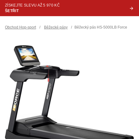
ZÍSKEJTE SLEVU AŽ 5 970 KČ
ŠETŘIT
Obchod Hop-sport
/
Běžecké pásy
/
Běžecký pás HS-5000LB Force