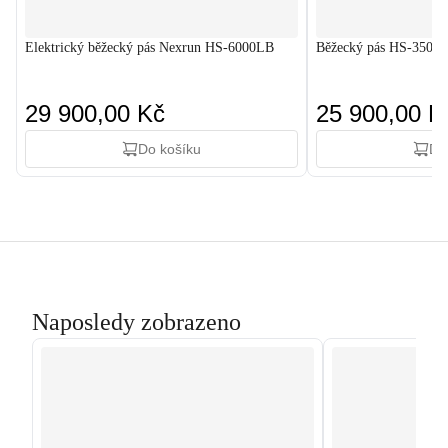
Elektrický běžecký pás Nexrun HS-6000LB
Běžecký pás HS-3500L
29 900,00 Kč
25 900,00 K
Do košíku
Do
Naposledy zobrazeno