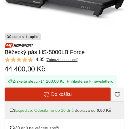
30 osob si koupilo
Běžecký pás HS-5000LB Force
Reviews
4.85
(
Zobrazit hodnocení
)
4.85 out of 5 stars
44 400,00 Kč
Získejte slevu -14 208,00 Kč.
Přihlaste se k newsletteru
Do košíku
Expedice: Odesíláme do 10 dnů
doprava od
0,00 Kč
30 dnů na vrácení zboží