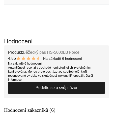
Hodnocení
Produkt:
Běžecký pás HS-5000LB Force
4.85
Na základě 6 hodnocení
9.7 out of 10 stars
Na základě 6 hodnocení.
Autentičnost recenzí v obchodě není před jejich zveřejněním
kontrolována. Mohou proto pocházet od spotřebitelů, kteří
recenzované výrobky ve skutečnosti nekoupili/nepoužili.
Další
informace
Podělte se o svůj názor
Hodnocení zákazníků (6)