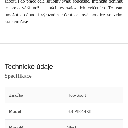
zapojují do práce celé skupiny svalů současně. Intenzita tréninku
je proto větší než u jiných vytrvalostních cvičeních. To vám
umožní dosáhnout výrazné zlepšení celkové kondice ve velmi
krátkém čase.
Technické údaje
Specifikace
Značka
Hop-Sport
Model
HS-PB014KB
Materiál
Vinyl