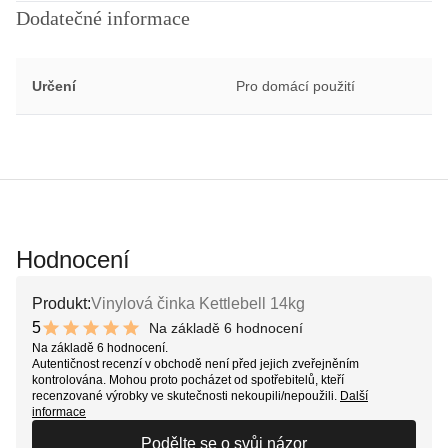
Dodatečné informace
Určení
Pro domácí použití
Hodnocení
Produkt:
Vinylová činka Kettlebell 14kg
5
Na základě 6 hodnocení
10 out of 10 stars
Na základě 6 hodnocení.
Autentičnost recenzí v obchodě není před jejich zveřejněním
kontrolována. Mohou proto pocházet od spotřebitelů, kteří
recenzované výrobky ve skutečnosti nekoupili/nepoužili.
Další
informace
Podělte se o svůj názor