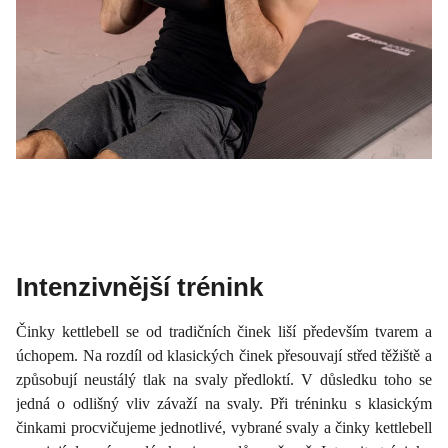
Intenzivnější trénink
Činky kettlebell se od tradičních činek liší především tvarem a
úchopem. Na rozdíl od klasických činek přesouvají střed těžiště a
způsobují neustálý tlak na svaly předloktí. V důsledku toho se
jedná o odlišný vliv závaží na svaly. Při tréninku s klasickým
činkami procvičujeme jednotlivé, vybrané svaly a činky kettlebell