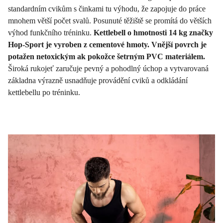
standardním cvikům s činkami tu výhodu, že zapojuje do práce
mnohem větší počet svalů. Posunuté těžiště se promítá do větších
výhod funkčního tréninku.
Kettlebell o hmotnosti 14 kg značky
Hop-Sport je vyroben z cementové hmoty. Vnější povrch je
potažen netoxickým ak pokožce šetrným PVC materiálem.
Široká rukojeť zaručuje pevný a pohodlný úchop a vytvarovaná
základna výrazně usnadňuje provádění cviků a odkládání
kettlebellu po tréninku.