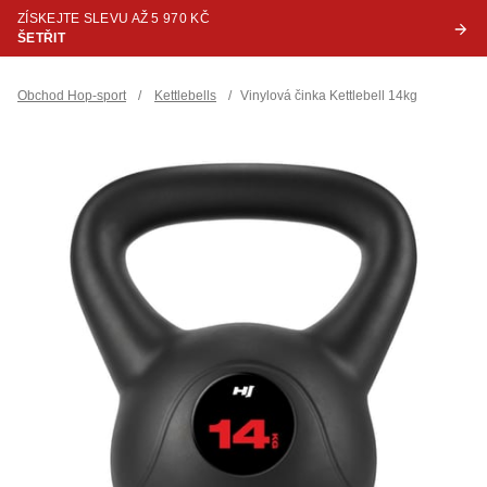
ZÍSKEJTE SLEVU AŽ 5 970 KČ
ŠETŘIT
Obchod Hop-sport
/
Kettlebells
/
Vinylová činka Kettlebell 14kg