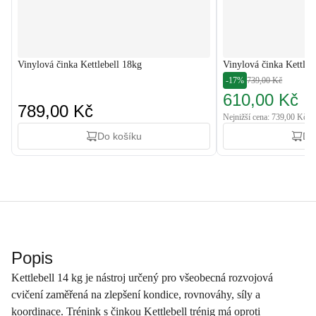
Vinylová činka Kettlebell 18kg
Vinylová činka Kettleb
-17%
739,00 Kč
610,00 Kč
789,00 Kč
Nejnižší cena: 739,00 Kč
Do košíku
Do
Popis
Kettlebell 14 kg je nástroj určený pro všeobecná rozvojová
cvičení zaměřená na zlepšení kondice, rovnováhy, síly a
koordinace. Trénink s činkou Kettlebell trénig má oproti