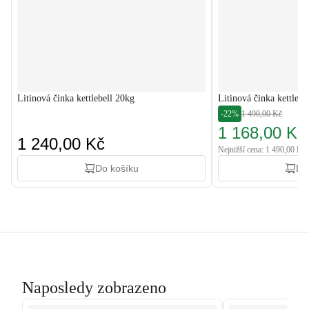
Litinová činka kettlebell 20kg
Litinová činka kettlebe
-22%
1 490,00 Kč
1 168,00 Kč
1 240,00 Kč
Nejnižší cena: 1 490,00 Kč
Do košíku
Do
Naposledy zobrazeno