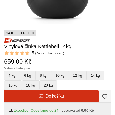
43 osob si koupilo
Vinylová činka Kettlebell 14kg
Reviews
5
(
Zobrazit hodnocení
)
5 out of 5 stars
659,00 Kč
Váhová kategorie
4 kg
6 kg
8 kg
10 kg
12 kg
14 kg
16 kg
18 kg
20 kg
Do košíku
Expedice: Odesíláme do 24h
doprava od
0,00 Kč