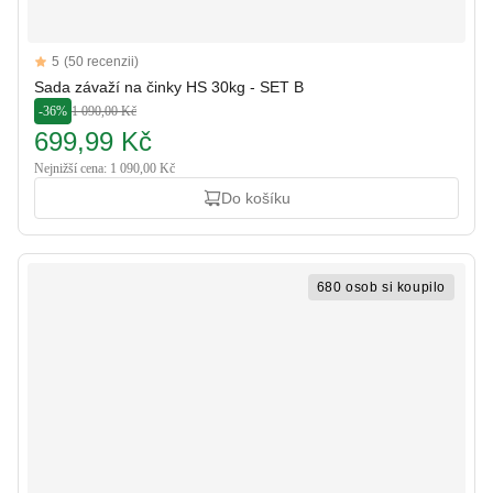
Reviews
5
(50 recenzii)
5 out of 5 stars
Sada závaží na činky HS 30kg - SET B
-36%
1 090,00 Kč
699,99 Kč
Nejnižší cena: 1 090,00 Kč
Do košíku
680 osob si koupilo