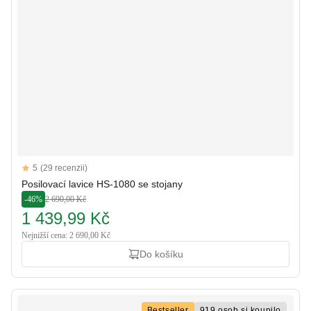
Reviews
5
(29 recenzii)
5 out of 5 stars
Posilovací lavice HS-1080 se stojany
-46%
2 690,00 Kč
1 439,99 Kč
Nejnižší cena: 2 690,00 Kč
Do košíku
Bestseller
919 osob si koupilo