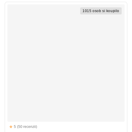
1015 osob si koupilo
Reviews
5
(50 recenzii)
5 out of 5 stars