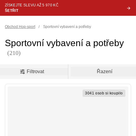
ZÍSKEJTE SLEVU AŽ 5 970 KČ
ŠETŘIT
Obchod Hop-sport
/
Sportovní vybavení a potřeby
Sportovní vybavení a potřeby
(210)
oduct filters
Filtrovat
Řazení
3041 osob si koupilo