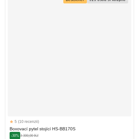
Reviews
5
(10 recenzii)
5 out of 5 stars
Boxovací pytel stojící HS-BB170S
-30%
3 300,00 Kč