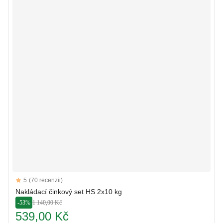
Reviews
5
(70 recenzii)
5 out of 5 stars
Nakládací činkový set HS 2x10 kg
-53%
1 140,00 Kč
539,00 Kč