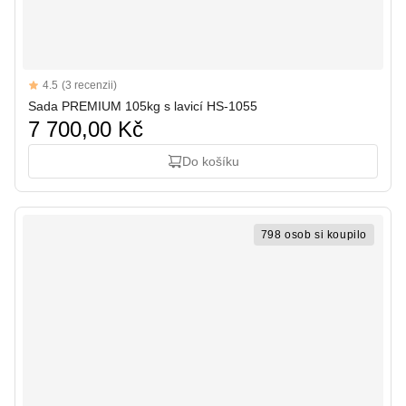
Reviews
4.5
(3 recenzii)
4.5 out of 5 stars
Sada PREMIUM 105kg s lavicí HS-1055
7 700,00 Kč
Do košíku
798 osob si koupilo