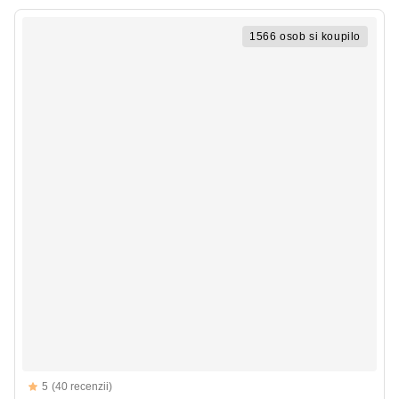
1566 osob si koupilo
Reviews
5
(40 recenzii)
5 out of 5 stars