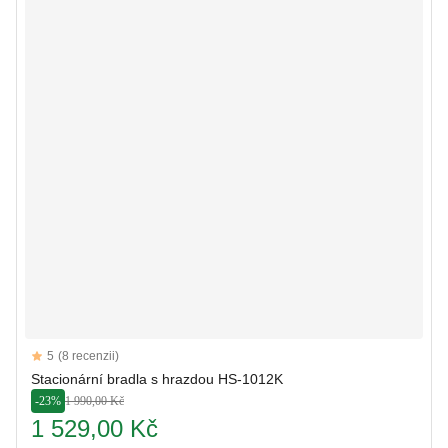
Reviews
5
(8 recenzii)
5 out of 5 stars
Stacionární bradla s hrazdou HS-1012K
-23%
1 990,00 Kč
1 529,00 Kč