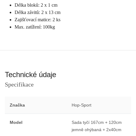
Délka bloků: 2 x 1 cm
Délka závitů: 2 x 13 cm
Zajišťovací matice: 2 ks
Max. zatížení: 100kg
Technické údaje
Specifikace
Značka
Hop-Sport
Model
Sada tyčí 167cm + 120cm
jemně ohýbaná + 2x40cm