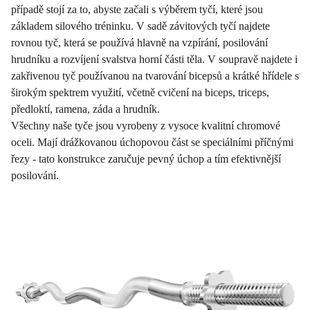
případě stojí za to, abyste začali s výběrem tyčí, které jsou
základem silového tréninku. V sadě závitových tyčí najdete
rovnou tyč, která se používá hlavně na vzpírání, posilování
hrudníku a rozvíjení svalstva horní části těla. V soupravě najdete i
zakřivenou tyč používanou na tvarování bicepsů a krátké hřídele s
širokým spektrem využití, včetně cvičení na biceps, triceps,
předloktí, ramena, záda a hrudník.
Všechny naše tyče jsou vyrobeny z vysoce kvalitní chromové
oceli. Mají drážkovanou úchopovou část se speciálními příčnými
řezy - tato konstrukce zaručuje pevný úchop a tím efektivnější
posilování.