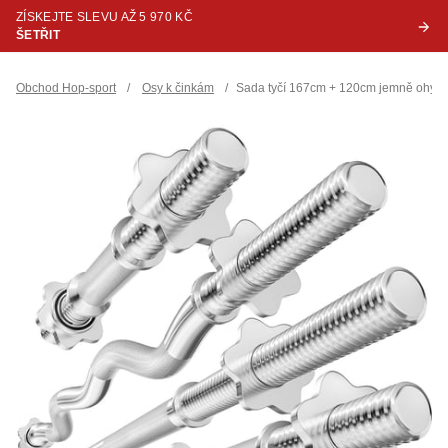
ZÍSKEJTE SLEVU AŽ 5 970 KČ
ŠETŘIT
Obchod Hop-sport
/
Osy k činkám
/
Sada tyčí 167cm + 120cm jemně ohý