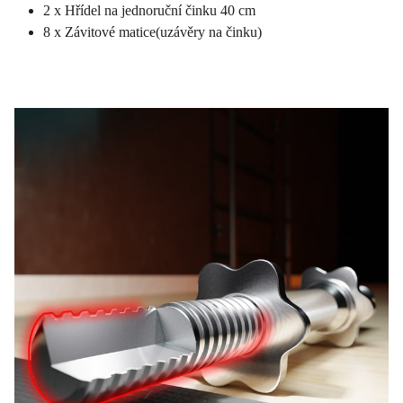
2 x Hřídel na jednoruční činku 40 cm
8 x Závitové matice(uzávěry na činku)