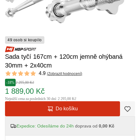
49 osob si koupilo
Sada tyčí 167cm + 120cm jemně ohýbaná
30mm + 2x40cm
Reviews
4.9
(
Zobrazit hodnocení
)
4.9 out of 5 stars
-18%
2 295,00 Kč
1 889,00 Kč
Nejnižší cena za posledních 30 dní: 2 295,00 Kč
Do košíku
Expedice: Odesíláme do 24h
doprava od
0,00 Kč