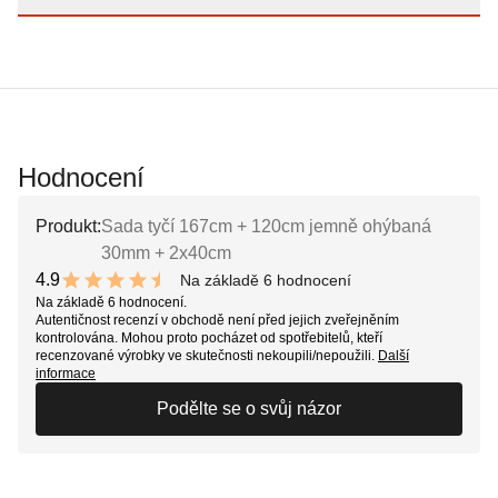
Hodnocení
Produkt:
Sada tyčí 167cm + 120cm jemně ohýbaná
30mm + 2x40cm
4.9
Na základě 6 hodnocení
9.8 out of 10 stars
Na základě 6 hodnocení.
Autentičnost recenzí v obchodě není před jejich zveřejněním
kontrolována. Mohou proto pocházet od spotřebitelů, kteří
recenzované výrobky ve skutečnosti nekoupili/nepoužili.
Další
informace
Podělte se o svůj názor