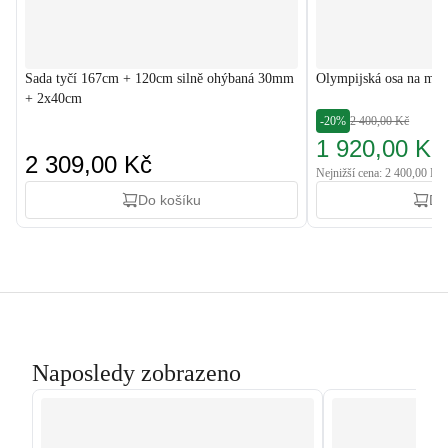
Sada tyčí 167cm + 120cm silně ohýbaná 30mm
Olympijská osa na mrt
+ 2x40cm
-20%
2 400,00 Kč
1 920,00 Kč
2 309,00 Kč
Nejnižší cena: 2 400,00 Kč
Do košíku
Do
Naposledy zobrazeno