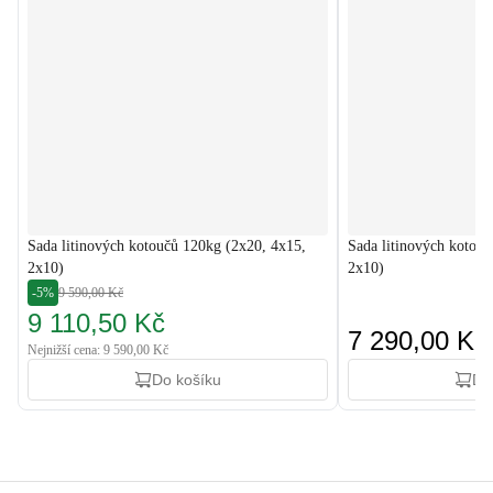
Sada litinových kotoučů 120kg (2x20, 4x15,
Sada litinových kotouč
2x10)
2x10)
-5%
9 590,00 Kč
9 110,50 Kč
7 290,00 Kč
Nejnižší cena: 9 590,00 Kč
Do košíku
Do