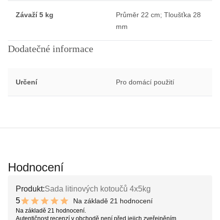
Závaží 5 kg
Průměr 22 cm; Tloušťka 28
mm
Dodatečné informace
Určení
Pro domácí použití
Hodnocení
Produkt:
Sada litinových kotoučů 4x5kg
5
Na základě 21 hodnocení
10 out of 10 stars
Na základě 21 hodnocení.
Autentičnost recenzí v obchodě není před jejich zveřejněním