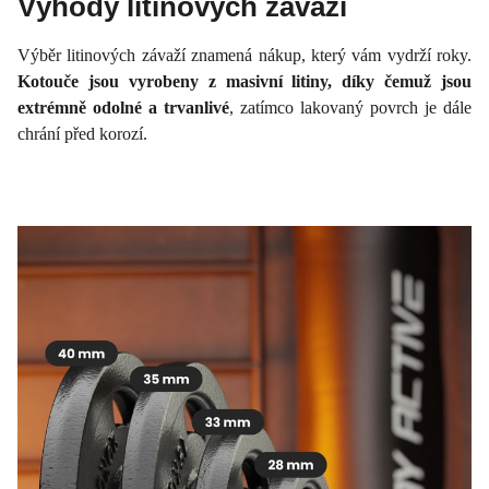
Výhody litinových závaží
Výběr litinových závaží znamená nákup, který vám vydrží roky.
Kotouče jsou vyrobeny z masivní litiny, díky čemuž jsou
extrémně odolné a trvanlivé
, zatímco lakovaný povrch je dále
chrání před korozí.