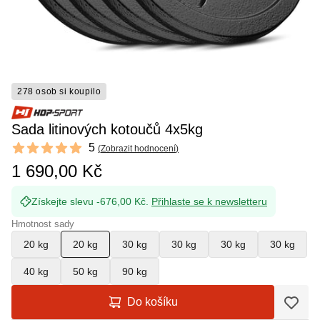
278 osob si koupilo
Sada litinových kotoučů 4x5kg
Reviews
5
(
Zobrazit hodnocení
)
5 out of 5 stars
1 690,00 Kč
Získejte slevu -676,00 Kč.
Přihlaste se k newsletteru
Hmotnost sady
20 kg
20 kg
30 kg
30 kg
30 kg
30 kg
40 kg
50 kg
90 kg
Do košíku