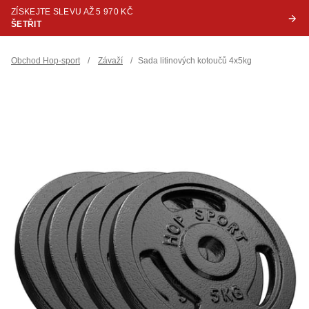
ZÍSKEJTE SLEVU AŽ 5 970 KČ
ŠETŘIT
Obchod Hop-sport
/
Závaží
/
Sada litinových kotoučů 4x5kg