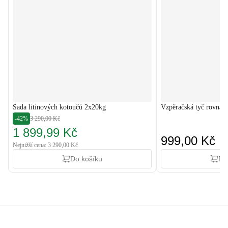
Sada litinových kotoučů 2x20kg
Vzpěračská tyč rovná
-42%
3 290,00 Kč
1 899,99 Kč
999,00 Kč
Nejnižší cena: 3 290,00 Kč
Do košíku
Do