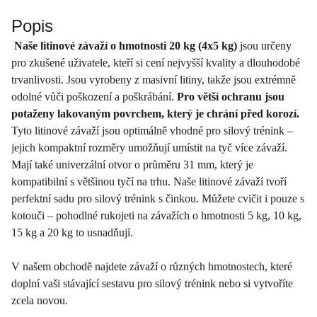
Popis
Naše litinové závaží o hmotnosti 20 kg (4x5 kg)
jsou určeny
pro zkušené uživatele, kteří si cení nejvyšší kvality a dlouhodobé
trvanlivosti. Jsou vyrobeny z masivní litiny, takže jsou extrémně
odolné vůči poškození a poškrábání.
Pro větší ochranu jsou
potaženy lakovaným povrchem, který je chrání před korozí.
Tyto litinové závaží jsou optimálně vhodné pro silový trénink –
jejich kompaktní rozměry umožňují umístit na tyč více závaží.
Mají také univerzální otvor o průměru 31 mm, který je
kompatibilní s většinou tyčí na trhu. Naše litinové závaží tvoří
perfektní sadu pro silový trénink s činkou. Můžete cvičit i pouze s
kotouči – pohodlné rukojeti na závažích o hmotnosti 5 kg, 10 kg,
15 kg a 20 kg to usnadňují.
V našem obchodě najdete závaží o různých hmotnostech, které
doplní vaši stávající sestavu pro silový trénink nebo si vytvoříte
zcela novou.