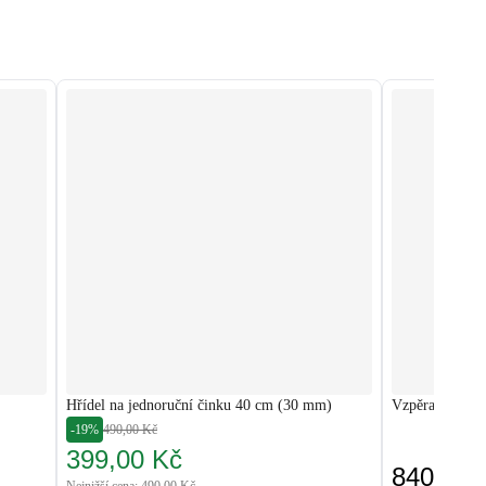
Hřídel na jednoruční činku 40 cm (30 mm)
Vzpěračská ty
-19%
490,00 Kč
399,00 Kč
840,00 