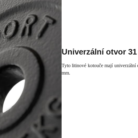
Univerzální otvor 3
Tyto litinové kotouče mají univerzální
mm.