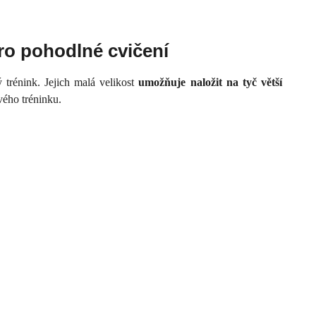
pro pohodlné cvičení
ý trénink. Jejich malá velikost
umožňuje naložit na tyč větší
vého tréninku.