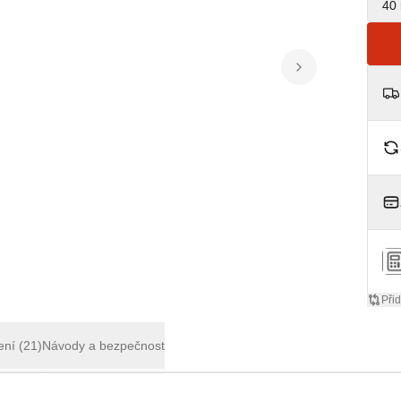
40 
Přid
ení
(21)
Návody a bezpečnost