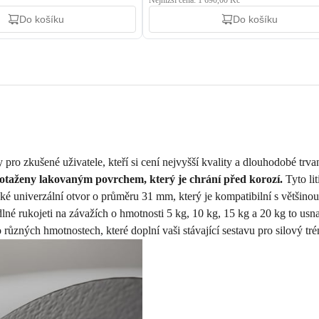
Nejnižší cena: 1 690,00 Kč
Do košíku
Do košíku
 pro zkušené uživatele, kteří si cení nejvyšší kvality a dlouhodobé trva
potaženy lakovaným povrchem, který je chrání před korozí.
Tyto lit
é univerzální otvor o průměru 31 mm, který je kompatibilní s většinou t
dlné rukojeti na závažích o hmotnosti 5 kg, 10 kg, 15 kg a 20 kg to usn
ůzných hmotnostech, které doplní vaši stávající sestavu pro silový tré