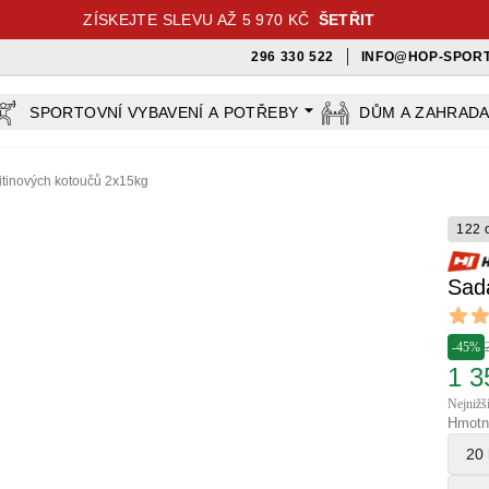
ZÍSKEJTE SLEVU AŽ 5 970 KČ
ŠETŘIT
296 330 522
INFO@HOP-SPORT
SPORTOVNÍ VYBAVENÍ A POTŘEBY
DŮM A ZAHRAD
itinových kotoučů 2x15kg
122 
Sada
Revi
5 out o
-45%
1 3
Nejnižš
Hmotn
20 