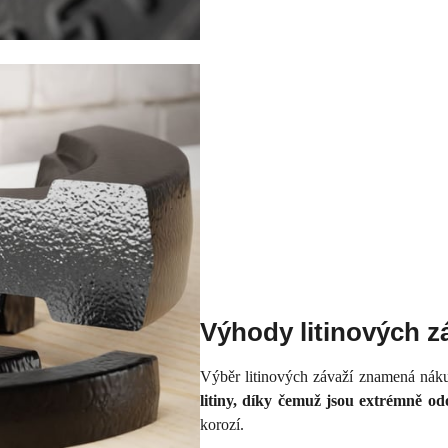
Výhody litinových z
Výběr litinových závaží znamená náku
litiny, díky čemuž jsou extrémně od
korozí.