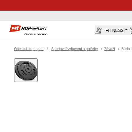
Hop-Sport.cz
FITNESS
OFICIÁLNÍ OBCHOD
Obchod Hop-sport
/
Sportovní vybavení a potřeby
/
Závaží
/
Sada l