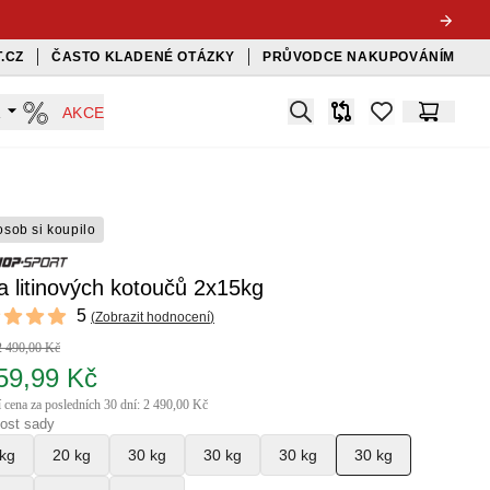
.CZ
ČASTO KLADENÉ OTÁZKY
PRŮVODCE NAKUPOVÁNÍM
Search
A
AKCE
Srovnávač
items in favorit
Košík
osob si koupilo
 litinových kotoučů 2x15kg
ews
5
(
Zobrazit hodnocení
)
f 5 stars
2 490,00 Kč
59,99 Kč
í cena za posledních 30 dní: 2 490,00 Kč
ost sady
kg
20 kg
30 kg
30 kg
30 kg
30 kg