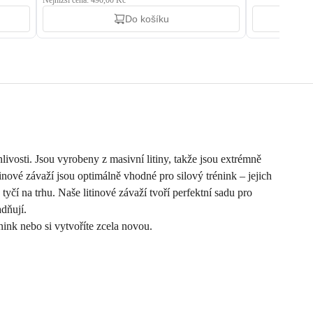
Nejnižší cena: 490,00 Kč
Do košíku
nlivosti. Jsou vyrobeny z masivní litiny, takže jsou extrémně
inové závaží jsou optimálně vhodné pro silový trénink – jejich
yčí na trhu. Naše litinové závaží tvoří perfektní sadu pro
adňují.
nink nebo si vytvoříte zcela novou.