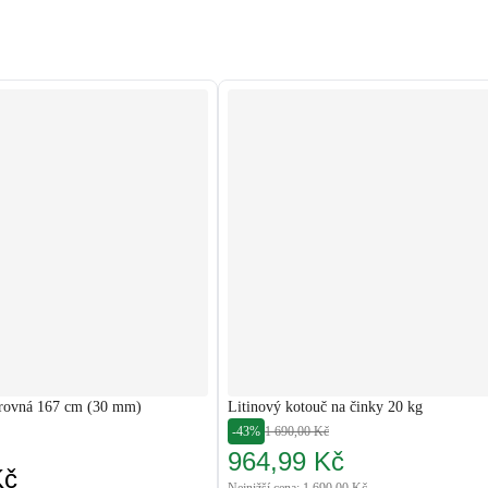
 rovná 167 cm (30 mm)
Litinový kotouč na činky 20 kg
-43%
1 690,00 Kč
964,99 Kč
Kč