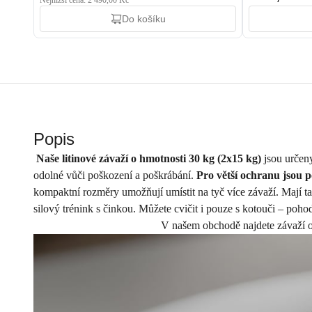
Nejnižší cena: 2 490,00 Kč
Do košíku
Popis
Naše litinové závaží o hmotnosti 30 kg (2x15 kg)
jsou určeny
odolné vůči poškození a poškrábání.
Pro větší ochranu jsou 
kompaktní rozměry umožňují umístit na tyč více závaží. Mají tak
silový trénink s činkou. Můžete cvičit i pouze s kotouči – poho
V našem obchodě najdete závaží o r