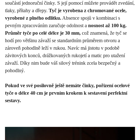
součástí jednoruční činky. S její pomocí můžete provádět zvedání,
tlaky, přítahy a dřepy.
Tyč je vyrobena z chromované ocele,
vyrobené z plného odlitku.
Absence spojů v kombinaci s
pevným zpracováním zaručuje odolnost a
nosnost až 100 kg.
Průměr tyče po celé délce je 30 mm,
což znamená, že tyč se
hodí pro většinu závaží se standardním průměrem otvoru a
zároveň pohodlně leží v rukou. Navíc má jistotu v podobě
závitových konců, drážkovaných rukojetí a matic pro utažení
závaží. Díky nim bude váš silový trénink zcela bezpečný a
pohodlný.
Pokud ve své posilovně ještě nemáte činky, pořízení ocelové
tyče o délce 40 cm je prvním krokem k sestavení perfektní
sestavy.