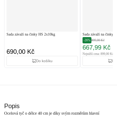
Sada závaží na činky HS 2x10kg
Sada závaží na činky 
-26%
899,00 Kč
667,99 Kč
690,00 Kč
Nejnižší cena: 899,00 Kč
Do košíku
Do
Popis
Ocelová tyč o délce 40 cm je díky svým rozměrům hlavní