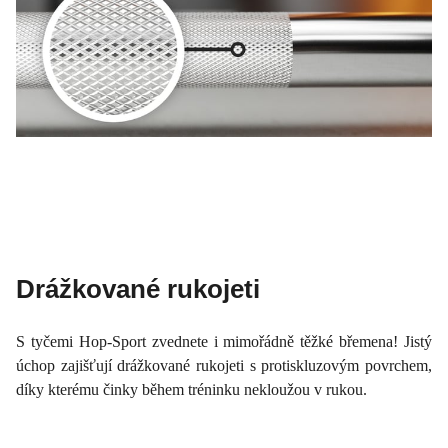
Drážkované rukojeti
S tyčemi Hop-Sport zvednete i mimořádně těžké břemena! Jistý
úchop zajišťují drážkované rukojeti s protiskluzovým povrchem,
díky kterému činky během tréninku nekloužou v rukou.