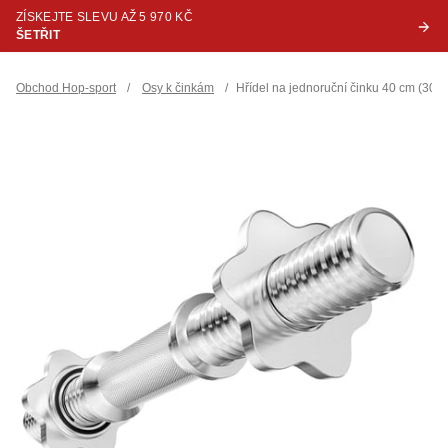
ZÍSKEJTE SLEVU AŽ 5 970 KČ
ŠETŘIT
Obchod Hop-sport
/
Osy k činkám
/
Hřídel na jednoruční činku 40 cm (30 