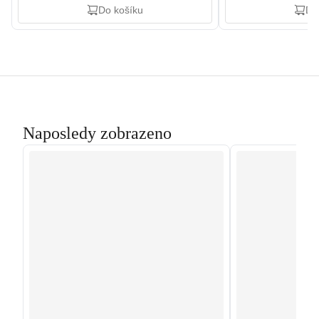
Do košíku
Do
Naposledy zobrazeno