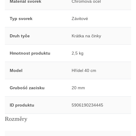
Materiál svorek
Chromová ocel
Typ svorek
Závitové
Druh tyče
Krátka na činky
Hmotnost produktu
2,5 kg
Model
Hřídel 40 cm
Grubość zacisku
20 mm
ID produktu
5906190234445
Rozměry