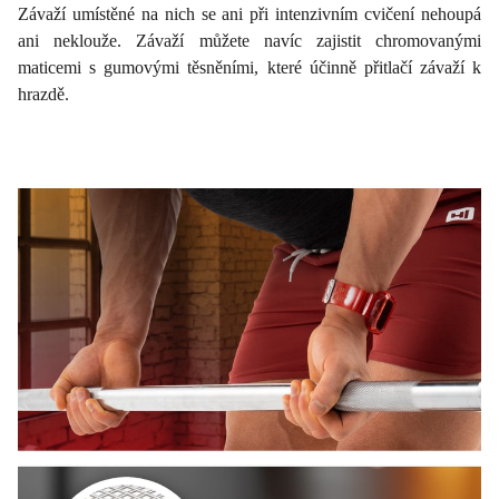
Závaží umístěné na nich se ani při intenzivním cvičení nehoupá
ani neklouže. Závaží můžete navíc zajistit chromovanými
maticemi s gumovými těsněními, které účinně přitlačí závaží k
hrazdě.