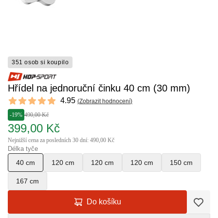
351 osob si koupilo
Hřídel na jednoruční činku 40 cm (30 mm)
Reviews
4.95
(
Zobrazit hodnocení
)
4.95 out of 5 stars
-19%
490,00 Kč
399,00 Kč
Nejnižší cena za posledních 30 dní: 490,00 Kč
Délka tyče
40 cm
120 cm
120 cm
120 cm
150 cm
167 cm
Do košíku