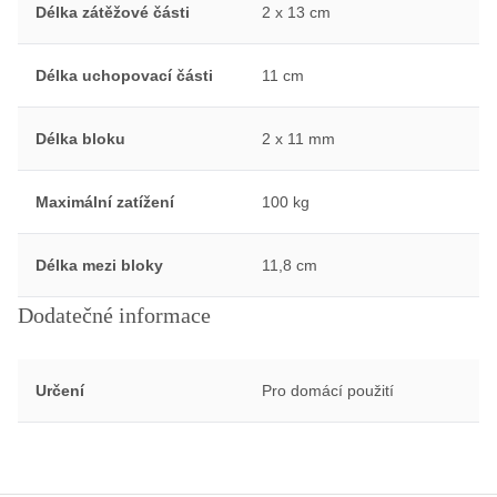
Délka zátěžové části
2 x 13 cm
Délka uchopovací části
11 cm
Délka bloku
2 x 11 mm
Maximální zatížení
100 kg
Délka mezi bloky
11,8 cm
Dodatečné informace
Určení
Pro domácí použití