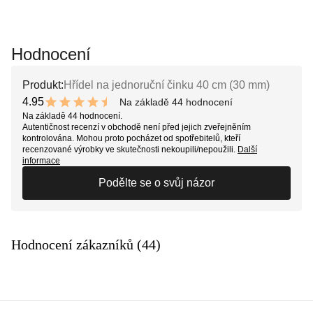
Hodnocení
Produkt:
Hřídel na jednoruční činku 40 cm (30 mm)
4.95
Na základě 44 hodnocení
9.9 out of 10 stars
Na základě 44 hodnocení.
Autentičnost recenzí v obchodě není před jejich zveřejněním
kontrolována. Mohou proto pocházet od spotřebitelů, kteří
recenzované výrobky ve skutečnosti nekoupili/nepoužili.
Další
informace
Podělte se o svůj názor
Hodnocení zákazníků (44)