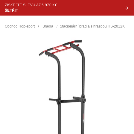
ZÍSKEJTE SLEVU AŽ 5 970 KČ
ŠETŘIT
Obchod Hop-sport
/
Bradla
/
Stacionární bradla s hrazdou HS-2012K