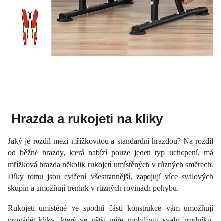
Hrazda a rukojeti na kliky
Jaký je rozdíl mezi mřížkovitou a standardní hrazdou? Na rozdíl
od běžné hrazdy, která nabízí pouze jeden typ uchopení, má
mřížková hrazda několik rukojetí umístěných v různých směrech.
Díky tomu jsou cvičení všestrannější, zapojují více svalových
skupin a umožňují trénink v různých rovinách pohybu.
Rukojeti umístěné ve spodní části konstrukce vám umožňují
provádět kliky, které ve větší míře mobilizují svaly hrudníku,