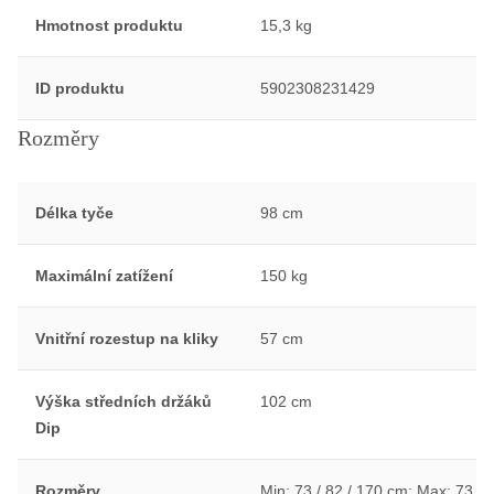
Hmotnost produktu
15,3 kg
ID produktu
5902308231429
Rozměry
Délka tyče
98 cm
Maximální zatížení
150 kg
Vnitřní rozestup na kliky
57 cm
Výška středních držáků
102 cm
Dip
Rozměry
Min: 73 / 82 / 170 cm; Max: 73