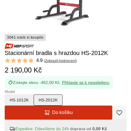
3041 osob si koupilo
Stacionární bradla s hrazdou HS-2012K
Reviews
4.9
(
Zobrazit hodnocení
)
4.9 out of 5 stars
2 190,00 Kč
Získejte slevu -482,00 Kč.
Přihlaste se k newsletteru
Model
HS-1012K
HS-2012K
Do košíku
Expedice: Odesíláme do 24h
doprava od
0,00 Kč