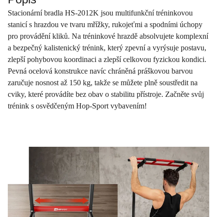
Stacionární bradla HS-2012K jsou multifunkční tréninkovou
stanicí s hrazdou ve tvaru mřížky, rukojeťmi a spodními úchopy
pro provádění kliků. Na tréninkové hrazdě absolvujete komplexní
a bezpečný kalistenický trénink, který zpevní a vyrýsuje postavu,
zlepší pohybovou koordinaci a zlepší celkovou fyzickou kondici.
Pevná ocelová konstrukce navíc chráněná práškovou barvou
zaručuje nosnost až 150 kg, takže se můžete plně soustředit na
cviky, které provádíte bez obav o stabilitu přístroje. Začněte svůj
trénink s osvědčeným Hop-Sport vybavením!