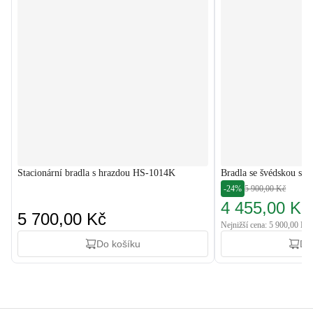
Stacionární bradla s hrazdou HS-1014K
Bradla se švédskou st
-24%
5 900,00 Kč
4 455,00 Kč
5 700,00 Kč
Nejnižší cena: 5 900,00 Kč
Do košíku
Do