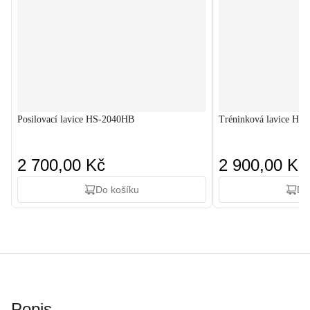
Posilovací lavice HS-2040HB
Tréninková lavice HS
2 700,00 Kč
2 900,00 Kč
Do košíku
Do
Popis