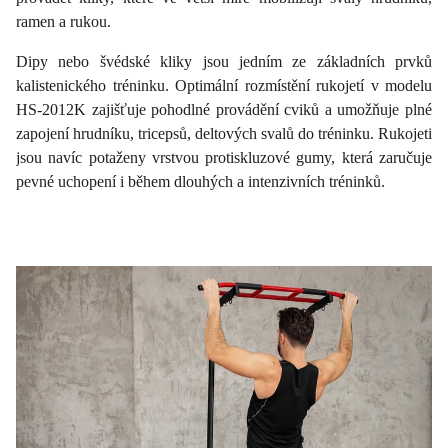
ramen a rukou.
Dipy nebo švédské kliky jsou jedním ze základních prvků
kalistenického tréninku. Optimální rozmístění rukojetí v modelu
HS-2012K zajišťuje pohodlné provádění cviků a umožňuje plné
zapojení hrudníku, tricepsů, deltových svalů do tréninku. Rukojeti
jsou navíc potaženy vrstvou protiskluzové gumy, která zaručuje
pevné uchopení i během dlouhých a intenzivních tréninků.