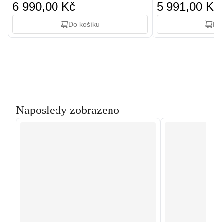
6 990,00 Kč
5 991,00 Kč
Do košíku
Do
Naposledy zobrazeno