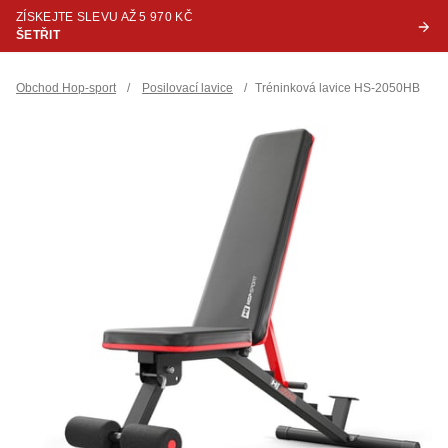
ZÍSKEJTE SLEVU AŽ 5 970 KČ
ŠETŘIT
Obchod Hop-sport
/
Posilovací lavice
/
Tréninková lavice HS-2050HB