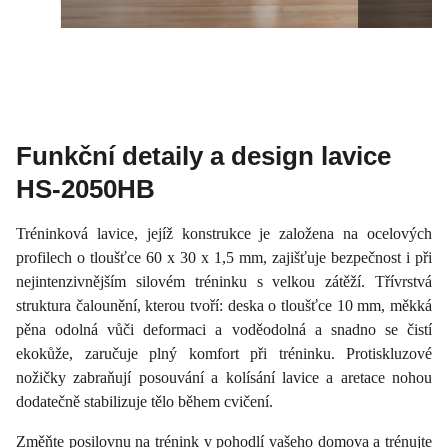
Funkční detaily a design lavice
HS-2050HB
Tréninková lavice, jejíž konstrukce je založena na ocelových
profilech o tloušťce 60 x 30 x 1,5 mm, zajišťuje bezpečnost i při
nejintenzivnějším silovém tréninku s velkou zátěží. Třívrstvá
struktura čalounění, kterou tvoří: deska o tloušťce 10 mm, měkká
pěna odolná vůči deformaci a voděodolná a snadno se čistí
ekokůže, zaručuje plný komfort při tréninku. Protiskluzové
nožičky zabraňují posouvání a kolísání lavice a aretace nohou
dodatečně stabilizuje tělo během cvičení.
Změňte posilovnu na trénink v pohodlí vašeho domova a trénujte