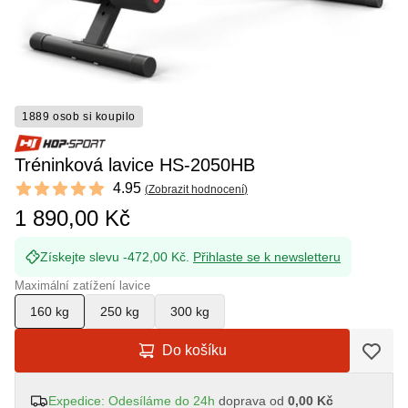
1889 osob si koupilo
Tréninková lavice HS-2050HB
Reviews
4.95
(
Zobrazit hodnocení
)
4.95 out of 5 stars
1 890,00 Kč
Získejte slevu -472,00 Kč.
Přihlaste se k newsletteru
Maximální zatížení lavice
160 kg
250 kg
300 kg
Do košíku
Expedice: Odesíláme do 24h
doprava od
0,00 Kč