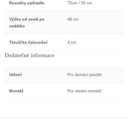
Rozměry opěradla
75cm / 26 cm
Výška od země po
48 cm
sedátko
Tloušťka čalounění
4 cm
Dodatečné informace
Určení
Pro domácí použití
Montáž
Pro vlastní montáž