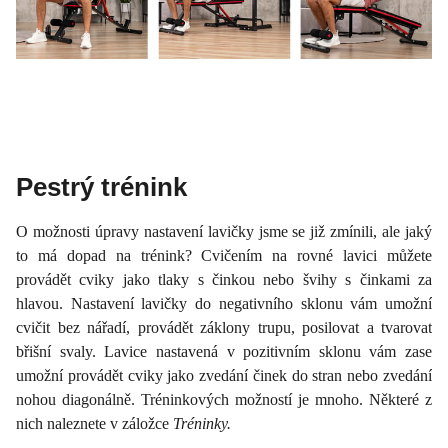
Pestrý trénink
O možnosti úpravy nastavení lavičky jsme se již zmínili, ale jaký
to má dopad na trénink? Cvičením na rovné lavici můžete
provádět cviky jako tlaky s činkou nebo švihy s činkami za
hlavou. Nastavení lavičky do negativního sklonu vám umožní
cvičit bez nářadí, provádět záklony trupu, posilovat a tvarovat
břišní svaly. Lavice nastavená v pozitivním sklonu vám zase
umožní provádět cviky jako zvedání činek do stran nebo zvedání
nohou diagonálně. Tréninkových možností je mnoho. Některé z
nich naleznete v záložce
Tréninky.