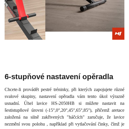
6-stupňové nastavení opěradla
Chcete-li provádět pestré tréninky, při kterých zapojujete různé
svalové skupiny, nastavení opěradla vám tento úkol výrazně
usnadní. Úhel lavice HS-2050HB si můžete nastavit na
šestistupňové úrovni (-15°,0°,20°,45°,65°,85°), přičemž aretace
založená na silně zakřivených "háčcích" zaručuje, že lavice
nezmění svou polohu , například při vytlačování činky, čímž je