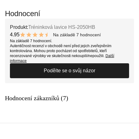
Hodnocení
Produkt:
Tréninková lavice HS-2050HB
4.95
Na základě 7 hodnocení
9.9 out of 10 stars
Na základě 7 hodnocení.
Autentičnost recenzí v obchodě není před jejich zveřejněním
kontrolována. Mohou proto pocházet od spotřebitelů, kteří
recenzované výrobky ve skutečnosti nekoupili/nepoužili.
Další
informace
Podělte se o svůj názor
Hodnocení zákazníků (7)