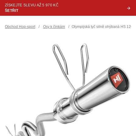
ZÍSKEJTE SLEVU AŽ 5 970 KČ
ŠETŘIT
Obchod Hop-sport
/
Osy k činkám
/
Olympijská tyč silně ohýbaná HS 120/