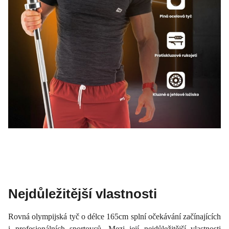
Nejdůležitější vlastnosti
Rovná olympijská tyč o délce 165cm splní očekávání začínajících
i profesionálních sportovců. Mezi její nejdůležitější vlastnosti