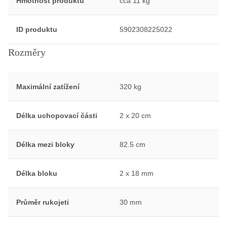
Hmotnost produktu
cca 11 kg
ID produktu
5902308225022
Rozměry
Maximální zatížení
320 kg
Délka uchopovací části
2 x 20 cm
Délka mezi bloky
82.5 cm
Délka bloku
2 x 18 mm
Průměr rukojeti
30 mm