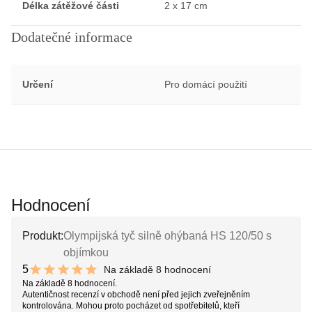
Délka zátěžové části
2 x 17 cm
Dodatečné informace
Určení
Pro domácí použití
Hodnocení
Produkt:
Olympijská tyč silně ohýbaná HS 120/50 s
objímkou
5
Na základě 8 hodnocení
10 out of 10 stars
Na základě 8 hodnocení.
Autentičnost recenzí v obchodě není před jejich zveřejněním
kontrolována. Mohou proto pocházet od spotřebitelů, kteří