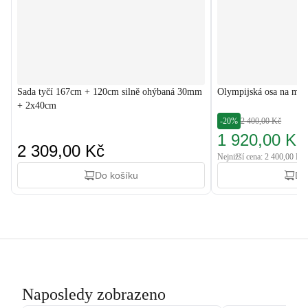
Sada tyčí 167cm + 120cm silně ohýbaná 30mm
Olympijská osa na mrt
+ 2x40cm
-20%
2 400,00 Kč
1 920,00 Kč
2 309,00 Kč
Nejnižší cena: 2 400,00 Kč
Do košíku
Do
Naposledy zobrazeno