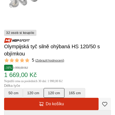
32 osob si koupilo
Olympijská tyč silně ohýbaná HS 120/50 s
objímkou
Reviews
5
(
Zobrazit hodnocení
)
5 out of 5 stars
-16%
1 990,00 Kč
1 669,00 Kč
Nejnižší cena za posledních 30 dní: 1 990,00 Kč
Délka tyče
50 cm
120 cm
120 cm
165 cm
Do košíku