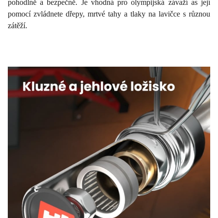
pohodlně a bezpečně. Je vhodná pro olympijská závaží as její
pomocí zvládnete dřepy, mrtvé tahy a tlaky na lavičce s různou
zátěží.