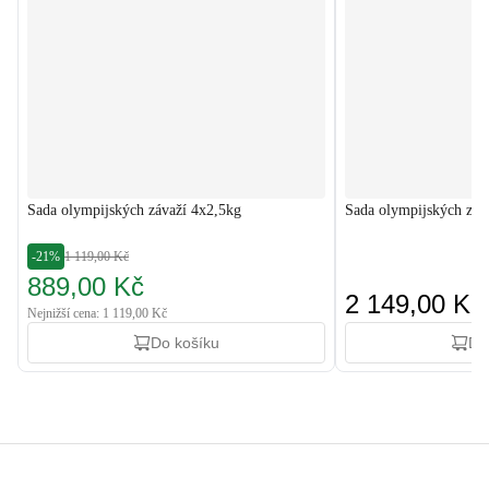
Sada olympijských závaží 4x2,5kg
Sada olympijských záv
-21%
1 119,00 Kč
889,00 Kč
2 149,00 Kč
Nejnižší cena: 1 119,00 Kč
Do košíku
Do