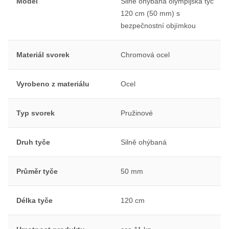
Model
Silně ohýbaná olympijská tyč
120 cm (50 mm) s
bezpečnostní objímkou
Materiál svorek
Chromová ocel
Vyrobeno z materiálu
Ocel
Typ svorek
Pružinové
Druh tyče
Silně ohýbaná
Průměr tyče
50 mm
Délka tyče
120 cm