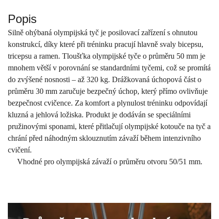
Popis
Silně ohýbaná olympijská tyč je posilovací zařízení s ohnutou
konstrukcí, díky které při tréninku pracují hlavně svaly bicepsu,
tricepsu a ramen. Tloušťka olympijské tyče o průměru 50 mm je
mnohem větší v porovnání se standardními tyčemi, což se promítá
do zvýšené nosnosti – až 320 kg. Drážkovaná úchopová část o
průměru 30 mm zaručuje bezpečný úchop, který přímo ovlivňuje
bezpečnost cvičence. Za komfort a plynulost tréninku odpovídají
kluzná a jehlová ložiska. Produkt je dodáván se speciálními
pružinovými sponami, které přitlačují olympijské kotouče na tyč a
chrání před náhodným sklouznutím závaží během intenzivního
cvičení.
Vhodné pro olympijská závaží o průměru otvoru 50/51 mm.