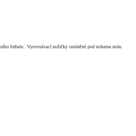
lního fotbalu
.
Vyrovnávací
nožičky
umístěné
pod nohama
stolu