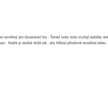
ako stvořený
pro
dynamické
hry
.
Široké
nohy
stolu
zvyšují
stabilitu
sto
laze
.
Stolek
je
možné
složit
tak
, aby během
přestávek
nezabíral
místo.