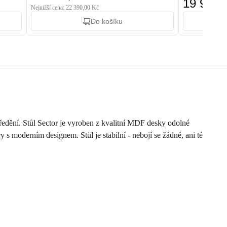
19 900,
Nejnižší cena: 22 390,00 Kč
Do košíku
středění. Stůl Sector je vyroben z kvalitní MDF desky odolné
 s moderním designem. Stůl je stabilní - nebojí se žádné, ani té