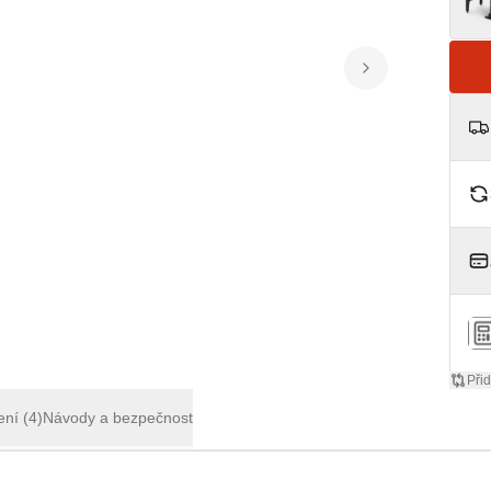
Přid
ení
(4)
Návody a bezpečnost