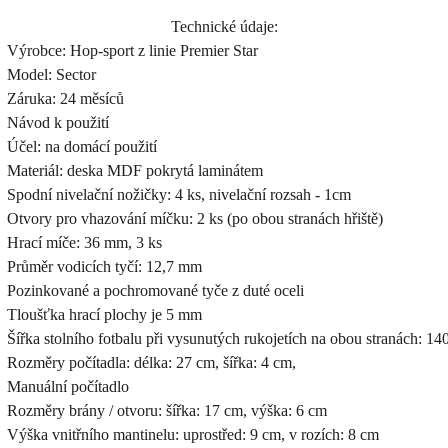
Technické údaje:
Výrobce: Hop-sport z linie Premier Star
Model: Sector
Záruka: 24 měsíců
Návod k použití
Účel: na domácí použití
Materiál: deska MDF pokrytá laminátem
Spodní nivelační nožičky: 4 ks, nivelační rozsah - 1cm
Otvory pro vhazování míčku: 2 ks (po obou stranách hřiště)
Hrací míče: 36 mm, 3 ks
Průměr vodicích tyčí: 12,7 mm
Pozinkované a pochromované tyče z duté oceli
Tloušťka hrací plochy je 5 mm
Šířka stolního fotbalu při vysunutých rukojetích na obou stranách: 14
Rozměry počítadla: délka: 27 cm, šířka: 4 cm,
Manuální počítadlo
Rozměry brány / otvoru: šířka: 17 cm, výška: 6 cm
Výška vnitřního mantinelu: uprostřed: 9 cm, v rozích: 8 cm