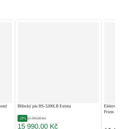
rvený
Běžecký pás HS-3200LB Estima
Elektromagneti
Prizm černý
-29%
22 390,00 Kč
15 990,00 Kč