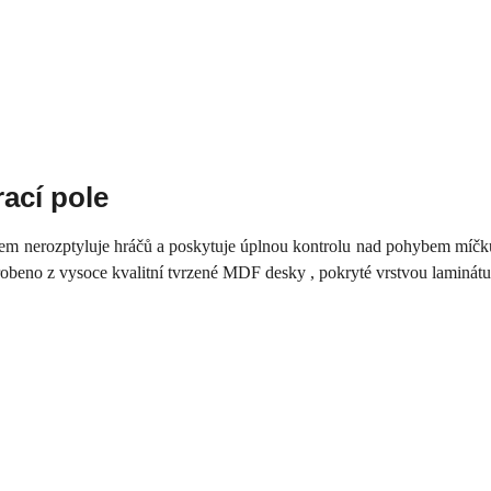
ací pole
hem
nerozptyluje
hráčů
a poskytuje
úplnou kontrolu
nad
pohybem
míčk
robeno
z
vysoce
kvalitní tvrzené
MDF
desky
, pokryté
vrstvou
laminát