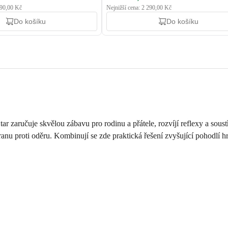
490,00 Kč
Nejnižší cena: 2 290,00 Kč
Do košíku
Do košíku
Star zaručuje skvělou zábavu pro rodinu a přátele, rozvíjí reflexy a sou
anu proti oděru. Kombinují se zde praktická řešení zvyšující pohodlí hry