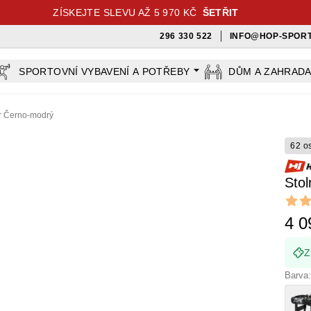
ZÍSKEJTE SLEVU AŽ 5 970 KČ
ŠETŘIT
296 330 522
INFO@HOP-SPORT
SPORTOVNÍ VYBAVENÍ A POTŘEBY
DŮM A ZAHRAD
or Černo-modrý
62 o
Stol
Revi
4.25 ou
4 0
Z
Barva: