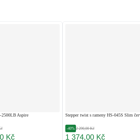
-2500LB Aspire
Stepper twist s rameny HS-045S Slim če
Kč
-40%
2 290,00 Kč
00 Kč
1 374,00 Kč