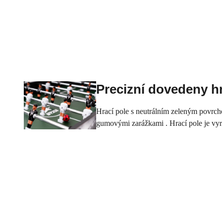
Precizní dovedeny hr
Hrací
pole
s neutrálním
zeleným
povrc
gumovými
zarážkami
.
Hrací pole
je
vy