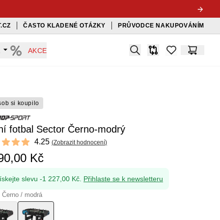
.CZ
ČASTO KLADENÉ OTÁZKY
PRŮVODCE NAKUPOVÁNÍM
Search
A
AKCE
Srovnávač
items in favorit
Košík
sob si koupilo
ní fotbal Sector Černo-modrý
ews
4.25
(
Zobrazit hodnocení
)
t of 5 stars
90,00 Kč
ískejte slevu -1 227,00 Kč.
Přihlaste se k newsletteru
 Černo / modrá