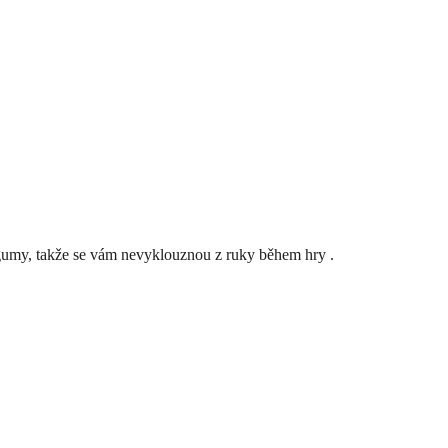
gumy,
takže
se
vám
nevyklouznou
z ruky
během hry
.