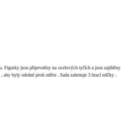
u.
Figurky
jsou připevněny
na
ocelových
tyčích
a
jsou zajištěny
u
,
aby byly odolné
proti oděru
.
Sada
zahrnuje 3
hrací
míčky
.