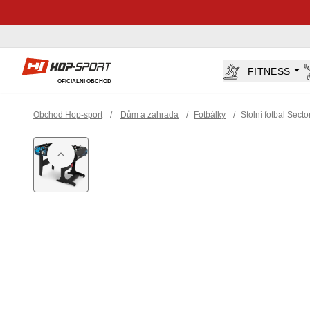
Hop-Sport.cz
FITNESS
OFICIÁLNÍ OBCHOD
Obchod Hop-sport
/
Dům a zahrada
/
Fotbálky
/
Stolní fotbal Sect