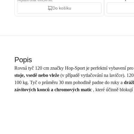
Nejnižší cena: 899,00 Kč
Do košíku
Popis
Rovná tyč 120 cm značky Hop-Sport je perfektní vybavení pro 
stoje, vsedě nebo vleže
(v případě vytlačování na lavičce). 12
100 kg. Tyč o průměru 30 mm pohodlně padne do ruky a
dráž
závitových konců a chromových matic
, které účinně blokují