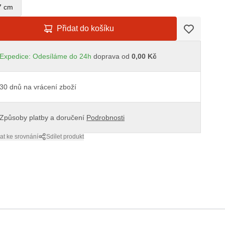
7 cm
Přidat do košíku
Expedice: Odesíláme do 24h
doprava od
0,00 Kč
30 dnů na vrácení zboží
Způsoby platby a doručení
Podrobnosti
at ke srovnání
Sdílet produkt