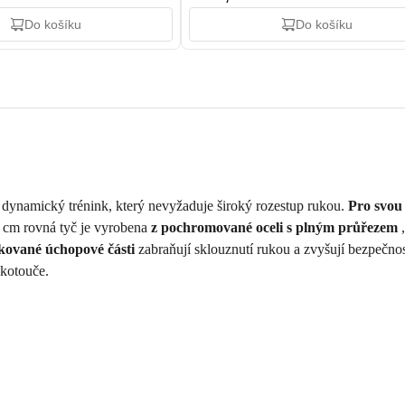
Do košíku
Do košíku
dynamický trénink, který nevyžaduje široký rozestup rukou.
Pro svou
0 cm rovná tyč je vyrobena
z pochromované oceli s plným průřezem
kované úchopové části
zabraňují sklouznutí rukou a zvyšují bezpečn
 kotouče.