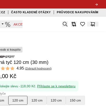
.CZ
ČASTO KLADENÉ OTÁZKY
PRŮVODCE NAKUPOVÁNÍM
Search
A
AKCE
Srovnávač
items in favorit
Košík
osob si koupilo
ná tyč 120 cm (30 mm)
ews
4.95
(
Zobrazit hodnocení
)
t of 5 stars
,00 Kč
ískejte slevu -118,00 Kč.
Přihlaste se k newsletteru
tyče
 cm
120 cm
120 cm
120 cm
150 cm