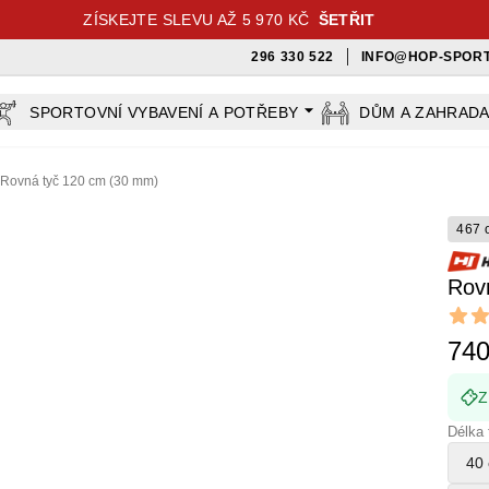
ZÍSKEJTE SLEVU AŽ 5 970 KČ
ŠETŘIT
296 330 522
INFO@HOP-SPORT
SPORTOVNÍ VYBAVENÍ A POTŘEBY
DŮM A ZAHRAD
Rovná tyč 120 cm (30 mm)
467 
Rov
Revi
4.95 ou
740
Z
Délka 
40