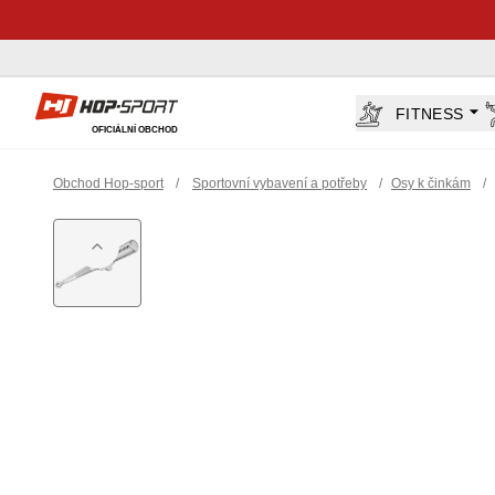
Hop-Sport.cz
FITNESS
OFICIÁLNÍ OBCHOD
Obchod Hop-sport
/
Sportovní vybavení a potřeby
/
Osy k činkám
/