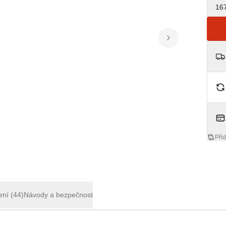
16
Přid
ení
(44)
Návody a bezpečnost