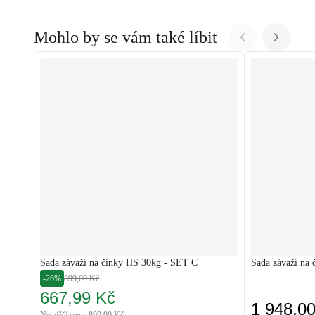
Mohlo by se vám také líbit
Sada závaží na činky HS 30kg - SET C
Sada závaží na 
-26%
899,00 Kč
667,99 Kč
1 948,0