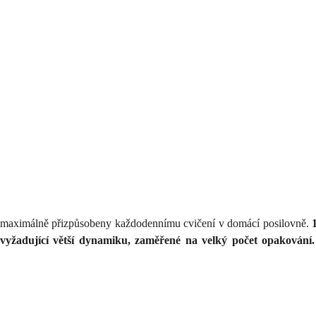
y maximálně přizpůsobeny každodennímu cvičení v domácí posilovně.
vyžadující větší dynamiku, zaměřené na velký počet opakování.