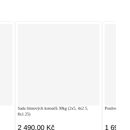
Sada litinových kotoučů 30kg (2x5, 4x2.5,
Posilovací lav
8x1.25)
2 490,00 Kč
1 690,0