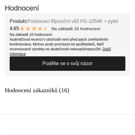
Hodnocení
Produkt:
Posilovací třípoziční věž HS-1054K + pytel
4.65
Na základě 16 hodnocení
9.3 out of 10 stars
Na základě 16 hodnocení.
Autentičnost recenzí v obchodě není před jejich zveřejněním
kontrolována. Mohou proto pocházet od spotřebitelů, kteří
recenzované výrobky ve skutečnosti nekoupili/nepoužili.
Další
informace
Podělte se o svůj názor
Hodnocení zákazníků (16)