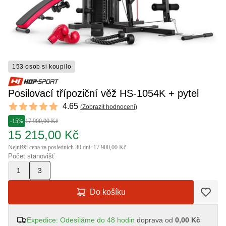
153 osob si koupilo
Posilovací třípoziční věž HS-1054K + pytel
Reviews
4.65
(
Zobrazit hodnocení
)
4.65 out of 5 stars
-15%
17 900,00 Kč
15 215,00 Kč
Nejnižší cena za posledních 30 dní: 17 900,00 Kč
Počet stanovišť
1
3
Do košíku
Expedice: Odesíláme do 48 hodin
doprava od
0,00 Kč