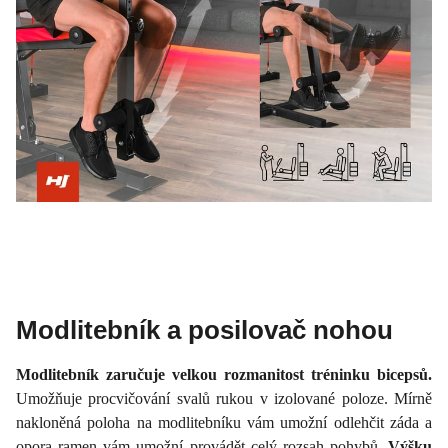
Modlitebník a posilovač nohou
Modlitebník zaručuje velkou rozmanitost tréninku bicepsů.
Umožňuje procvičování svalů rukou v izolované poloze. Mírně
nakloněná poloha na modlitebníku vám umožní odlehčit záda a
opora ramen vám umožní provádět celý rozsah pohybů.
Výšku