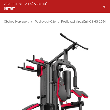
ZÍSKEJTE SLEVU AŽ 5 970 KČ
ŠETŘIT
Obchod Hop-sport
/
Posilovací věže
/
Posilovací třípoziční věž HS-1054K +