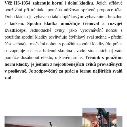
Věž HS-1054 zahrnuje horní i dolní kladku.
Jejich střídavé
používání při tréninku pomáhá udržovat správné proporce těla.
Dolní kladka je vybavena také doplňkovým vybavením - hrazdou
a lankem.
Spodní kladka umožňuje trénovat a rozvíjet
kvadriceps.
Jednoduché cviky, jako vyrovnávání nohou s
použitím spodní kladky (ovlivňuje čtyřhlavý sval stehna - přední
část stehna) a mačkání nohou s použitím spodní kladky (do práce
se zapojuje sedací a holenní skupina - zadní strana stehna) vám
pomůže dosáhnout efektu, o kterém sníte.
Trénink s použitím
horní kladky je jedním z nejoblíbenějších cviků prováděných
v posilovně. Je zodpovědný za práci a formu nejširších svalů
zad.