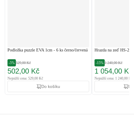
Podložka puzzle EVA 1cm - 6 ks černo/červená
Hrazda na zeď HS-20
-5%
529,00 Kč
-15%
1 240,00 Kč
502,00 Kč
1 054,00 Kč
Nejnižší cena: 529,00 Kč
Nejnižší cena: 1 240,00 Kč
Do košíku
Do