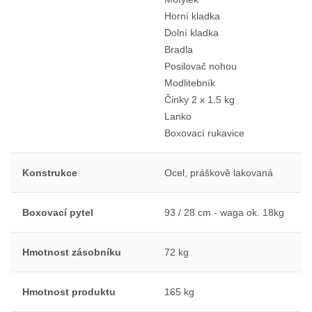
Horní kladka
Dolní kladka
Bradla
Posilovač nohou
Modlitebník
Činky 2 x 1.5 kg
Lanko
Boxovací rukavice
Konstrukce
Ocel, práškově lakovaná
Boxovací pytel
93 / 28 cm - waga ok. 18kg
Hmotnost zásobníku
72 kg
Hmotnost produktu
165 kg