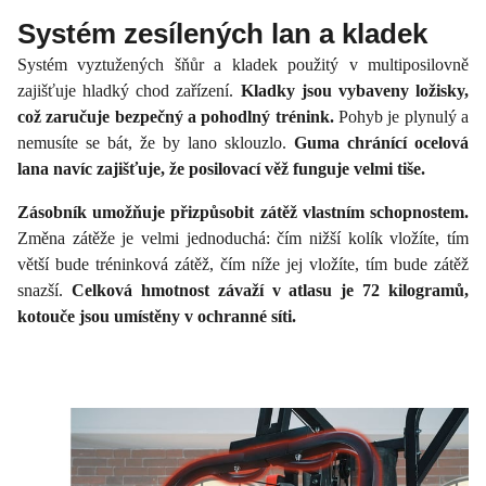
Systém zesílených lan a kladek
Systém vyztužených šňůr a kladek použitý v multiposilovně
zajišťuje hladký chod zařízení.
Kladky jsou vybaveny ložisky,
což zaručuje bezpečný a pohodlný trénink.
Pohyb je plynulý a
nemusíte se bát, že by lano sklouzlo.
Guma chránící ocelová
lana navíc zajišťuje, že posilovací věž funguje velmi tiše.
Zásobník umožňuje přizpůsobit zátěž vlastním schopnostem.
Změna zátěže je velmi jednoduchá: čím nižší kolík vložíte, tím
větší bude tréninková zátěž, čím níže jej vložíte, tím bude zátěž
snazší.
Celková hmotnost závaží v atlasu je 72 kilogramů,
kotouče jsou umístěny v ochranné síti.