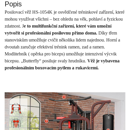
Popis
Posilovací věž HS-1054K je osvědčené tréninkové zařízení, které
mohou využívat všichni – bez ohledu na věk, pohlaví a fyzickou
zdatnost. J
e to multifunkční zařízení, které vám umožní
vytvořit si profesionální posilovnu přímo doma.
Díky třem
stanoviskům umožňuje cvičit několika lidem najednou. Horní a
dvoutah zaručuje efektivní trénink ramen, zad a ramen.
Modlitebník ( opěrka pro biceps) umožňuje intenzivní výcvik
bicepsu. „Butterfly“ posiluje svaly hrudníku.
Věž je vybavena
profesionálním boxovacím pytlem a rukavicemi.