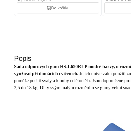
Nejnižší cena: 359,00 Kč
Nejnižší cena: 1 9
Do košíku
Popis
Sada odporových gum HS-L650RLP modré barvy, o rozměre
využívat při domácích cvičeních.
Jejich univerzální použití z
pomůže posílit svaly a klouby celého těla. Jsou doporučené pr
2,5 do 18 kg. Díky svým malým rozměrům se gumy velmi snadno