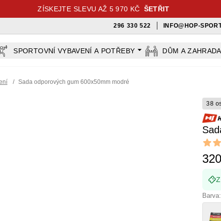
ZÍSKEJTE SLEVU AŽ 5 970 KČ
ŠETŘIT
296 330 522
INFO@HOP-SPORT
SPORTOVNÍ VYBAVENÍ A POTŘEBY
DŮM A ZAHRAD
ení
/
Sada odporových gum 600x50mm modré
38 o
Sad
Revi
5 out o
320
Z
Barva