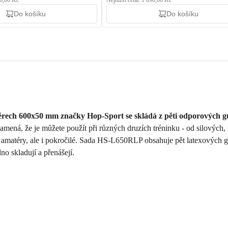
00,00 Kč
Nejnižší cena: 1 090,00 Kč
Do košíku
Do košíku
ch 600x50 mm značky Hop-Sport se skládá z pěti odporových gu
namená, že je můžete použít při různých druzích tréninku - od silových,
o amatéry, ale i pokročilé. Sada HS-L650RLP obsahuje pět latexových g
 skladují a přenášejí.