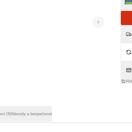
Přid
ení
(9)
Návody a bezpečnost