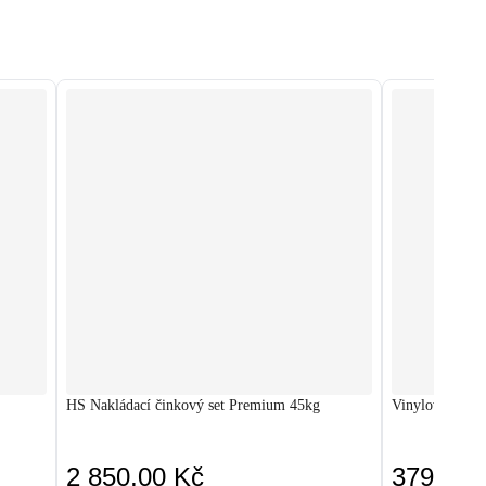
HS Nakládací činkový set Premium 45kg
Vinylová činka
2 850,00 Kč
379,00 