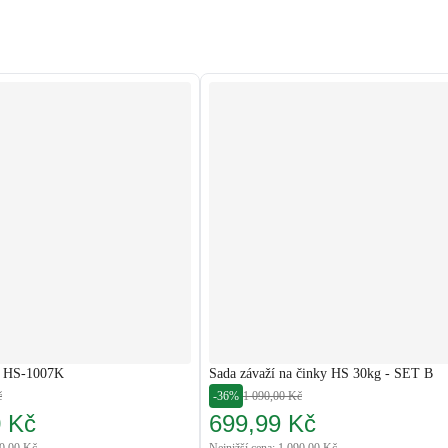
a HS-1007K
Sada závaží na činky HS 30kg - SET B
č
-36%
1 090,00 Kč
0 Kč
699,99 Kč