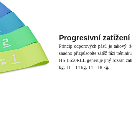
Progresivní zatížení
Princip odporových pásů je takový, že
snadno přizpůsobíte zátěž fázi trénink
HS-L650RLL generuje jiný rozsah zatíže
kg, 11 – 14 kg, 14 – 18 kg.