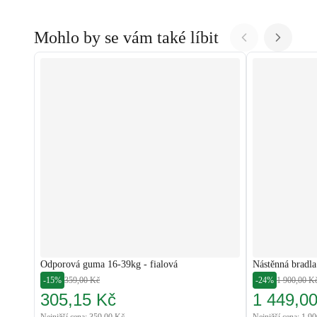
Mohlo by se vám také líbit
Odporová guma 16-39kg - fialová
Nástěnná bradl
-15%
359,00 Kč
-24%
1 900,00 K
305,15 Kč
1 449,0