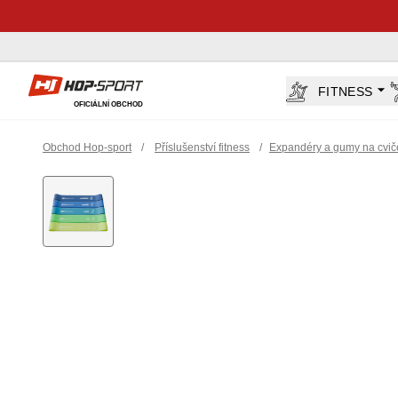
Hop-Sport.cz
FITNESS
OFICIÁLNÍ OBCHOD
Obchod Hop-sport
/
Příslušenství fitness
/
Expandéry a gumy na cvič