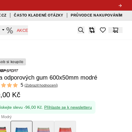
.CZ
ČASTO KLADENÉ OTÁZKY
PRŮVODCE NAKUPOVÁNÍM
Search
A
AKCE
Srovnávač
items in favorit
Košík
sob si koupilo
a odporových gum 600x50mm modré
ews
5
(
Zobrazit hodnocení
)
f 5 stars
,00 Kč
ískejte slevu -96,00 Kč.
Přihlaste se k newsletteru
: Modrý