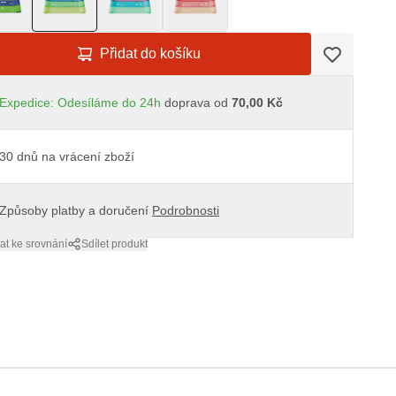
Přidat do košíku
Expedice: Odesíláme do 24h
doprava od
70,00 Kč
30 dnů na vrácení zboží
Způsoby platby a doručení
Podrobnosti
at ke srovnání
Sdílet produkt