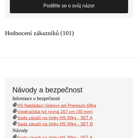
Podělte se o svůj názor
Hodnocení zákazníků (101)
Návody a bezpečnost
Informace o bezpečnosti
HS Nakládací činkový set Premium 69kg
Vzpěračská tyč rovná 167 cm (30 mm)
Sada závaží na činky HS 30kg - SET A
Sada závaží na činky HS 30kg - SET B
Návody
Sada závaží na činky HS 30kg - SET A