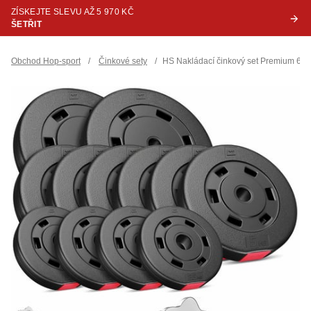
ZÍSKEJTE SLEVU AŽ 5 970 KČ
ŠETŘIT
Obchod Hop-sport
/
Činkové sety
/
HS Nakládací činkový set Premium 69