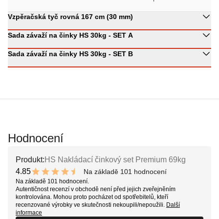
Vzpěračská tyč rovná 167 cm (30 mm)
Sada závaží na činky HS 30kg - SET A
Sada závaží na činky HS 30kg - SET B
Hodnocení
Produkt:
HS Nakládací činkový set Premium 69kg
4.85
Na základě 101 hodnocení
9.7 out of 10 stars
Na základě 101 hodnocení.
Autentičnost recenzí v obchodě není před jejich zveřejněním
kontrolována. Mohou proto pocházet od spotřebitelů, kteří
recenzované výrobky ve skutečnosti nekoupili/nepoužili.
Další
informace