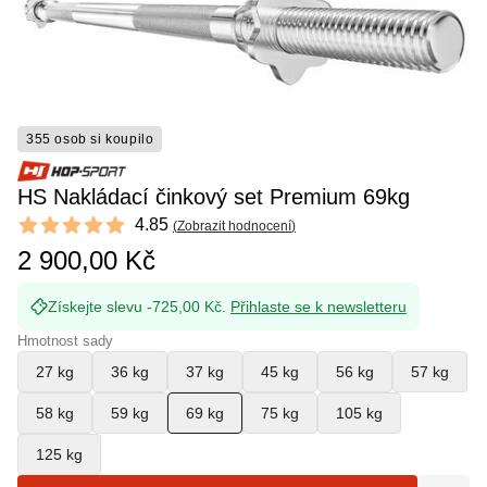
355 osob si koupilo
HS Nakládací činkový set Premium 69kg
Reviews
4.85
(
Zobrazit hodnocení
)
4.85 out of 5 stars
2 900,00 Kč
Získejte slevu -725,00 Kč.
Přihlaste se k newsletteru
Hmotnost sady
27 kg
36 kg
37 kg
45 kg
56 kg
57 kg
58 kg
59 kg
69 kg
75 kg
105 kg
125 kg