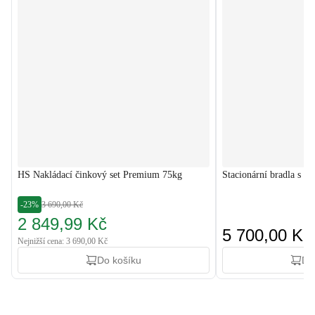
HS Nakládací činkový set Premium 75kg
Stacionární bradla s 
-23%
3 690,00 Kč
2 849,99 Kč
5 700,00 Kč
Nejnižší cena: 3 690,00 Kč
Do košíku
Do