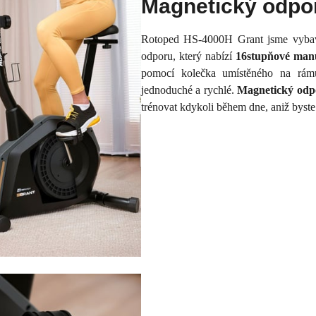
Magnetický odpo
Rotoped HS-4000H Grant jsme vyba
odporu, který nabízí
16stupňové manuá
pomocí kolečka umístěného na rámu 
jednoduché a rychlé.
Magnetický odpo
trénovat kdykoli během dne, aniž byste r