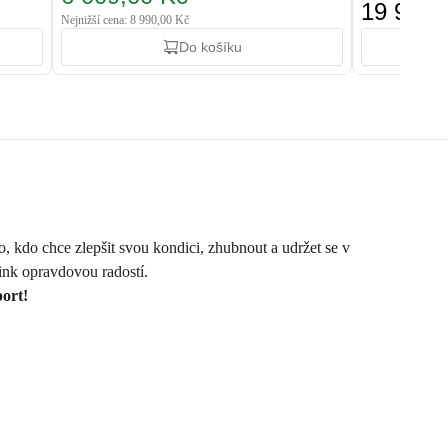
19 900,
Nejnižší cena: 8 990,00 Kč
Do košíku
 kdo chce zlepšit svou kondici, zhubnout a udržet se v
ink opravdovou radostí.
ort!