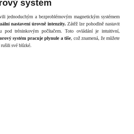
rový systém
vili jednoduchým a bezproblémovým magnetickým systémem
lní nastavení úrovně intenzity.
Zátěž lze pohodlně nastavit
pod tréninkovým počítačem. Toto ovládání je intuitivní,
rový systém pracuje plynule a tiše
, což znamená, že můžete
ušili své blízké.