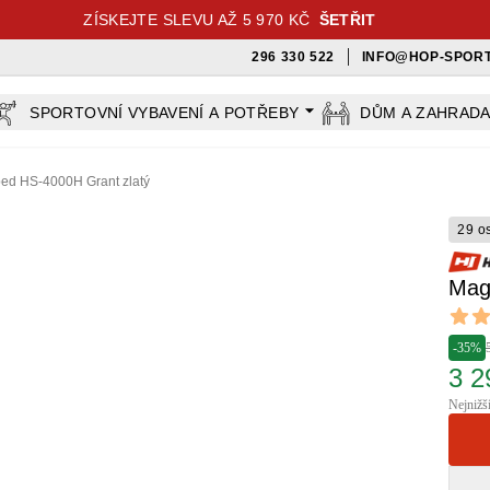
ZÍSKEJTE SLEVU AŽ 5 970 KČ
ŠETŘIT
296 330 522
INFO@HOP-SPORT
SPORTOVNÍ VYBAVENÍ A POTŘEBY
DŮM A ZAHRAD
ped HS-4000H Grant zlatý
29 o
Mag
Revi
4.8 out
-35%
3 2
Nejnižš