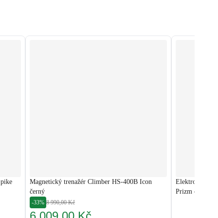
Spike
Magnetický trenažér Climber HS-400B Icon
Elektromagneti
černý
Prizm černý
-33%
8 990,00 Kč
6 009,00 Kč