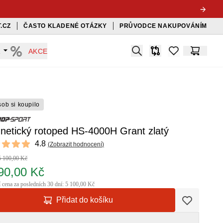
.CZ
ČASTO KLADENÉ OTÁZKY
PRŮVODCE NAKUPOVÁNÍM
Search
A
AKCE
Srovnávač
items in favorit
Košík
sob si koupilo
netický rotoped HS-4000H Grant zlatý
ews
4.8
(
Zobrazit hodnocení
)
 of 5 stars
5 100,00 Kč
90,00 Kč
í cena za posledních 30 dní: 5 100,00 Kč
Přidat do košíku