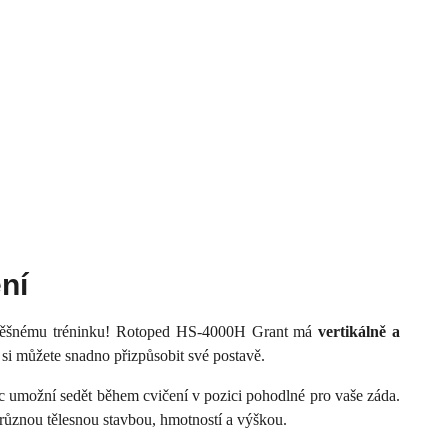
ní
úspěšnému tréninku! Rotoped HS-4000H Grant má
vertikálně a
é si můžete snadno přizpůsobit své postavě.
 umožní sedět během cvičení v pozici pohodlné pro vaše záda.
různou tělesnou stavbou, hmotností a výškou.