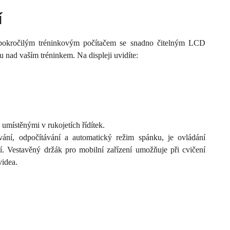
í
 pokročilým tréninkovým počítačem se snadno čitelným LCD
lu nad vaším tréninkem. Na displeji uvidíte:
umístěnými v rukojetích řídítek.
ání, odpočítávání a automatický režim spánku, je ovládání
í. Vestavěný držák pro mobilní zařízení umožňuje při cvičení
videa.