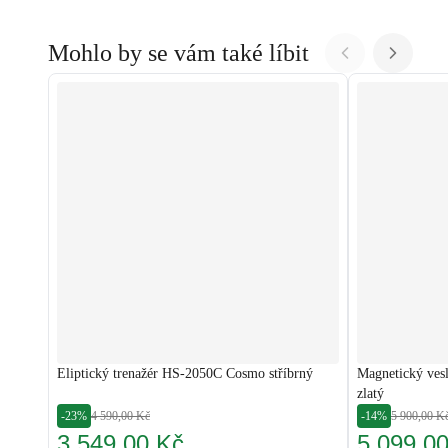
Mohlo by se vám také líbit
Eliptický trenažér HS-2050C Cosmo stříbrný
Magnetický ves
zlatý
-23%
4 590,00 Kč
-14%
5 900,00 K
3 549,00 Kč
5 099,0