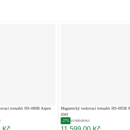
lovací trenažér HS-080R Aspen
Magnetický veslovací trenažér HS-095R 
zlatý
č
-27%
15 900,00 Kč
0 Kč
11 599,00 Kč