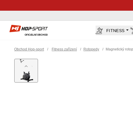
Hop-Sport.cz
FITNESS
OFICIÁLNÍ OBCHOD
Obchod Hop-sport
/
Fitness zařízení
/
Rotopedy
/
Magnetický roto