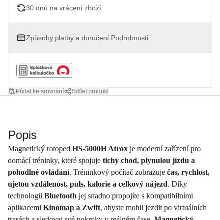
30 dnů na vrácení zboží
Způsoby platby a doručení
Podrobnosti
Přidat ke srovnání
Sdílet produkt
Popis
Magnetický rotoped
HS-5000H Atrox
je moderní zařízení pro
domácí tréninky, které spojuje
tichý chod, plynulou jízdu a
pohodlné ovládání
. Tréninkový počítač zobrazuje
čas, rychlost,
ujetou vzdálenost, puls, kalorie a celkový nájezd
. Díky
technologii
Bluetooth
jej snadno propojíte s kompatibilními
aplikacemi
Kinomap
a Zwift
, abyste mohli jezdit po virtuálních
trasách a sledovat své pokroky v reálném čase.
Magnetický