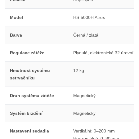
Model
HS-5000H Atrox
Barva
Černá / zlatá
Regulace zátěže
Plynulé, elektronické 32 úrovní
Hmotnost systému
12 kg
setrvačníku
Druh systému zátěže
Magnetický
Systém brzdění
Magnetický
Nastavení sedadla
Vertikální: 0–200 mm
Horizontálně: 0–80 mm