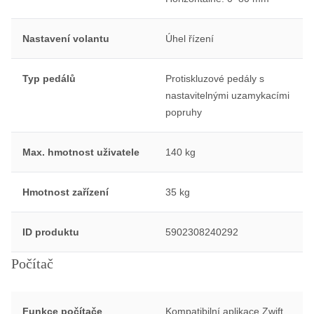
Nastavení volantu
Úhel řízení
Typ pedálů
Protiskluzové pedály s
nastavitelnými uzamykacími
popruhy
Max. hmotnost uživatele
140 kg
Hmotnost zařízení
35 kg
ID produktu
5902308240292
Počítač
Funkce počítače
Kompatibilní aplikace Zwift