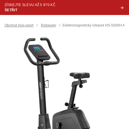
ZÍSKEJTE SLEVU AŽ 5 970 KČ
ŠETŘIT
Obchod Hop-sport
/
Rotopedy
/
Elektromagnetický rotoped HS-5000H Atrox