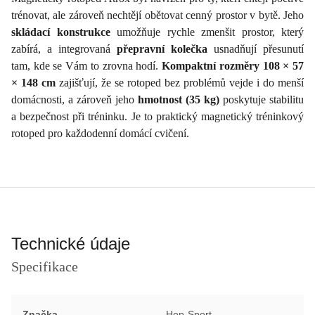
trénovat, ale zároveň nechtějí obětovat cenný prostor v bytě. Jeho
skládací konstrukce
umožňuje rychle zmenšit prostor, který
zabírá, a integrovaná
přepravní kolečka
usnadňují přesunutí
tam, kde se Vám to zrovna hodí.
Kompaktní rozměry 108 × 57
× 148 cm
zajišťují, že se rotoped bez problémů vejde i do menší
domácnosti, a zároveň jeho
hmotnost (35 kg)
poskytuje stabilitu
a bezpečnost při tréninku. Je to praktický magnetický tréninkový
rotoped pro každodenní domácí cvičení.
Technické údaje
Specifikace
Značka
Hop-Sport