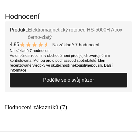
Hodnocení
Produkt:
Elektromagnetický rotoped HS-5000H Atrox
černo-zlatý
4.85
Na základě 7 hodnocení
9.7 out of 10 stars
Na základě 7 hodnocení.
Autentičnost recenzí v obchodě není před jejich zveřejněním
kontrolována. Mohou proto pocházet od spotřebitelů, kteří
recenzované výrobky ve skutečnosti nekoupili/nepoužili.
Další
informace
Podělte se o svůj názor
Hodnocení zákazníků (7)