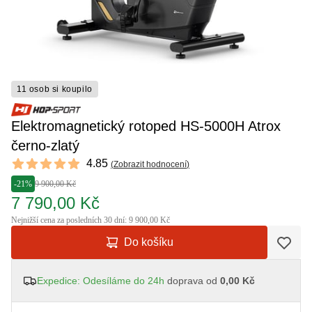
11 osob si koupilo
Elektromagnetický rotoped HS-5000H Atrox
černo-zlatý
Reviews
4.85
(
Zobrazit hodnocení
)
4.85 out of 5 stars
-21%
9 900,00 Kč
7 790,00 Kč
Nejnižší cena za posledních 30 dní: 9 900,00 Kč
Do košíku
Expedice: Odesíláme do 24h
doprava od
0,00 Kč