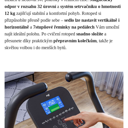
odpor v rozsahu 32 úrovní
a
systém setrvačníku o hmotnosti
12 kg
zajišťují stabilní a komfortní pohyb. Rotoped si
přizpůsobíte přesně podle sebe –
sedlo lze nastavit vertikálně i
horizontálně
a
7stupňové řemínky na pedálech
Vám umožní
najít ideální polohu. Po cvičení rotoped
snadno složíte
a
přesunete díky praktickým
přepravním kolečkům
, takže je
skvělou volbou i do menších bytů.