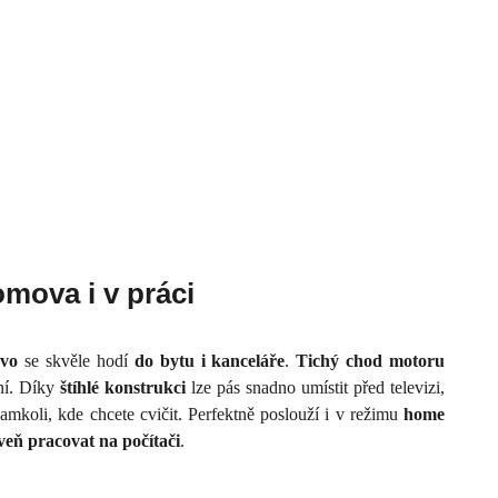
omova i v práci
vo
se skvěle hodí
do bytu i kanceláře
.
Tichý chod motoru
tní. Díky
štíhlé konstrukci
lze pás snadno umístit před televizi,
mkoli, kde chcete cvičit. Perfektně poslouží i v režimu
home
veň pracovat na počítači
.