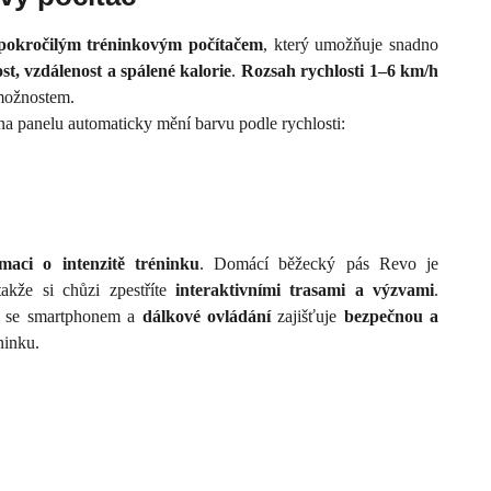
pokročilým tréninkovým počítačem
, který umožňuje snadno
ost, vzdálenost a spálené kalorie
.
Rozsah rychlosti 1–6 km/h
možnostem.
a panelu automaticky mění barvu podle rychlosti:
maci o intenzitě tréninku
. Domácí běžecký pás Revo je
takže si chůzi zpestříte
interaktivními trasami a výzvami
.
í se smartphonem a
dálkové ovládání
zajišťuje
bezpečnou a
ninku.