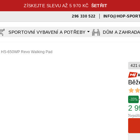
ZÍSKEJTE SLEVU AŽ 5 970 KČ
ŠETŘIT
296 330 522
INFO@HOP-SPORT
SPORTOVNÍ VYBAVENÍ A POTŘEBY
DŮM A ZAHRAD
s HS-650WP Revo Walking Pad
421 
Běž
Revi
4.85 ou
-35%
2 9
Nejnižš