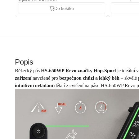
Nejnižší cena: 6 490,00 Kč
Do košíku
Popis
Běžecký pás
HS-650WP Revo značky Hop-Sport
je ideální 
zařízení
navržené pro
bezpečnou chůzi a lehký běh
– skvělé
intuitivní ovládání
dělají z cvičení na pásu HS-650WP Revo př