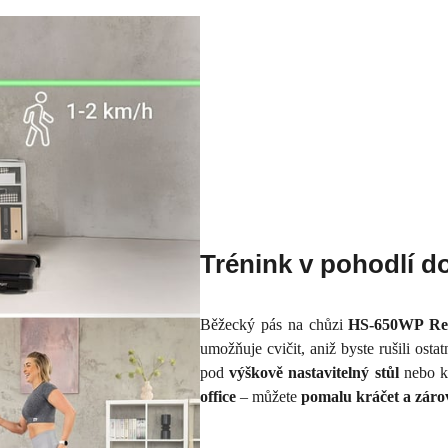
Trénink v pohodlí d
Běžecký pás na chůzi
HS-650WP Re
umožňuje cvičit, aniž byste rušili osta
pod
výškově nastavitelný stůl
nebo ka
office
– můžete
pomalu kráčet a záro