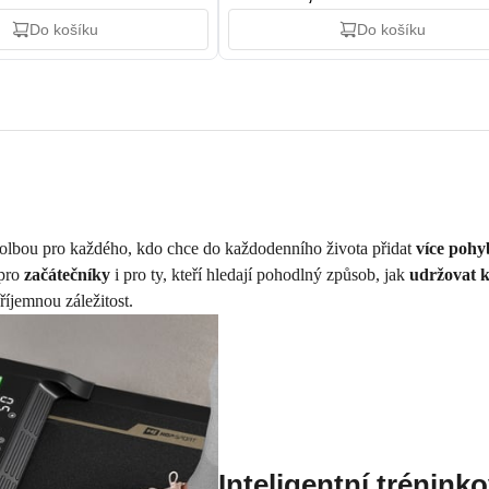
Do košíku
Do košíku
volbou pro každého, kdo chce do každodenního života přidat
více poh
 pro
začátečníky
i pro ty, kteří hledají pohodlný způsob, jak
udržovat k
íjemnou záležitost.
Inteligentní trénink