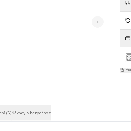
Přid
ení
(6)
Návody a bezpečnost