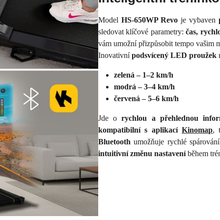
Model
HS-650WP Revo
je vybaven
sledovat klíčové parametry:
čas, rychl
vám umožní přizpůsobit tempo vašim 
Inovativní
podsvícený LED proužek
n
zelená – 1–2 km/h
modrá – 3–4 km/h
červená – 5–6 km/h
Jde o
rychlou a přehlednou infor
kompatibilní s aplikací
Kinomap
, 
Bluetooth
umožňuje rychlé spárován
intuitivní změnu nastavení
během tré