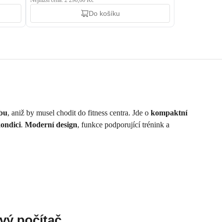
Nejnižší cena: 2 290,00 Kč
Do košíku
ybu
, aniž by musel chodit do fitness centra. Jde o
kompaktní
ondici
.
Moderní design
, funkce podporující trénink a
ový počítač