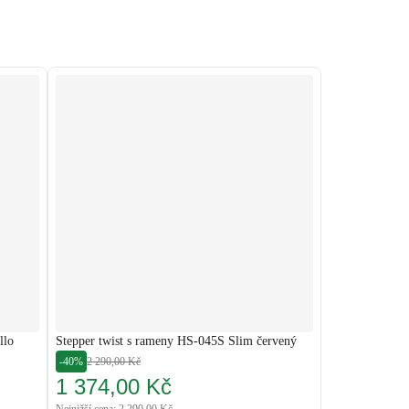
llo
Stepper twist s rameny HS-045S Slim červený
-40%
2 290,00 Kč
1 374,00 Kč