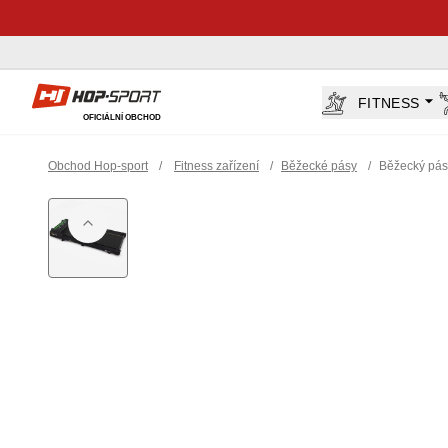
Hop-Sport.cz
FITNESS
OFICIÁLNÍ OBCHOD
Obchod Hop-sport
/
Fitness zařízení
/
Běžecké pásy
/
Běžecký pá