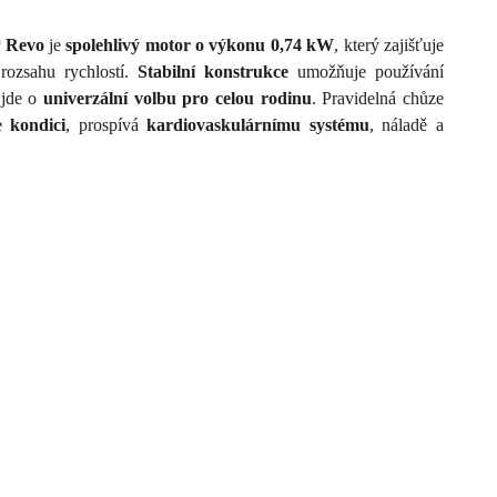
 Revo
je
spolehlivý motor o výkonu 0,74 kW
, který zajišťuje
ozsahu rychlostí.
Stabilní konstrukce
umožňuje používání
 jde o
univerzální volbu pro celou rodinu
. Pravidelná chůze
je
kondici
, prospívá
kardiovaskulárnímu systému
, náladě a