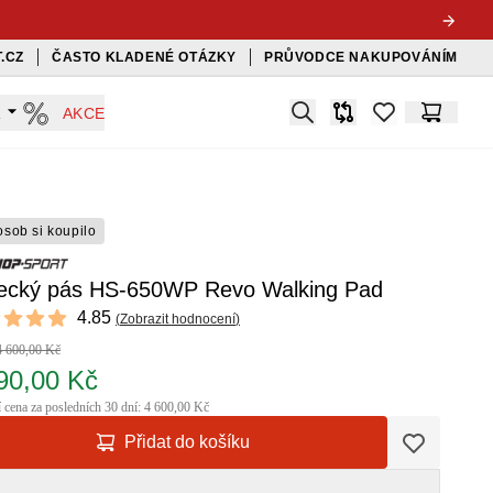
.CZ
ČASTO KLADENÉ OTÁZKY
PRŮVODCE NAKUPOVÁNÍM
Search
A
AKCE
Srovnávač
items in favorit
Košík
osob si koupilo
ecký pás HS-650WP Revo Walking Pad
ews
4.85
(
Zobrazit hodnocení
)
t of 5 stars
4 600,00 Kč
90,00 Kč
í cena za posledních 30 dní: 4 600,00 Kč
Přidat do košíku