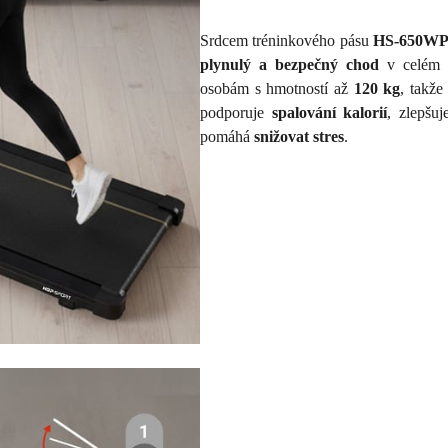
Srdcem tréninkového pásu
HS-650WP
plynulý a bezpečný chod
v celém r
osobám s hmotností až
120 kg
, takže
podporuje
spalování kalorií
, zlepšu
pomáhá
snižovat stres
.