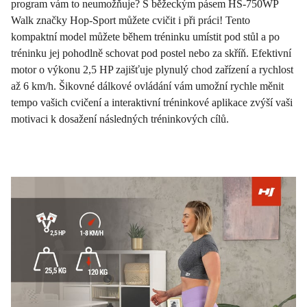
program vám to neumožňuje? S běžeckým pásem HS-750WP
Walk značky Hop-Sport můžete cvičit i při práci! Tento
kompaktní model můžete během tréninku umístit pod stůl a po
tréninku jej pohodlně schovat pod postel nebo za skříň. Efektivní
motor o výkonu 2,5 HP zajišťuje plynulý chod zařízení a rychlost
až 6 km/h. Šikovné dálkové ovládání vám umožní rychle měnit
tempo vašich cvičení a interaktivní tréninkové aplikace zvýší vaši
motivaci k dosažení následných tréninkových cílů.