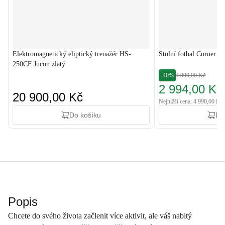
Elektromagnetický eliptický trenažér HS-
Stolní fotbal Corner Č
250CF Jucon zlatý
-40%
4 990,00 Kč
2 994,00 Kč
20 900,00 Kč
Nejnižší cena: 4 990,00 Kč
Do košíku
Do
Popis
Chcete do svého života začlenit více aktivit, ale váš nabitý