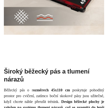
Široký běžecký pás a tlumení
nárazů
Běžecký pás o r
ozměrech 45x110 cm
poskytuje pohodlný
prostor pro cvičení, zatímco boční skokové pásy jsou užitečné,
když chcete náhle přerušit trénink.
Design běžecké plochy je
založen na systému tlumení nárazů, což se promítá do lepší