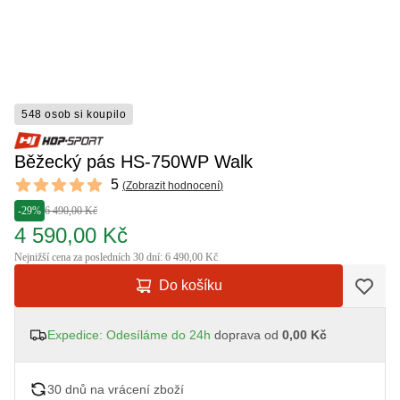
548 osob si koupilo
Běžecký pás HS-750WP Walk
Reviews
5
(
Zobrazit hodnocení
)
5 out of 5 stars
-29%
6 490,00 Kč
4 590,00 Kč
Nejnižší cena za posledních 30 dní: 6 490,00 Kč
Do košíku
Expedice: Odesíláme do 24h
doprava od
0,00 Kč
30 dnů na vrácení zboží