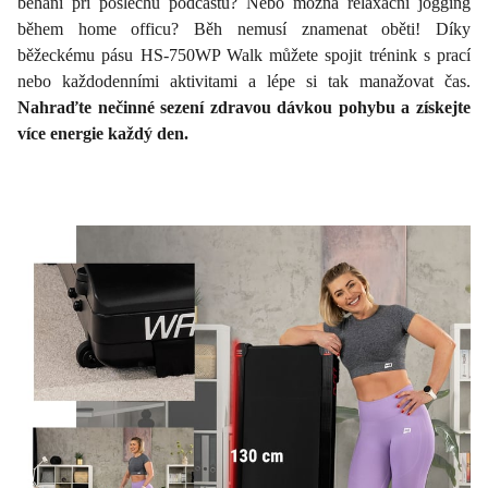
běhání při poslechu podcastu? Nebo možná relaxační jogging
během home officu? Běh nemusí znamenat oběti! Díky
běžeckému pásu HS-750WP Walk můžete spojit trénink s prací
nebo každodenními aktivitami a lépe si tak manažovat čas.
Nahraďte nečinné sezení zdravou dávkou pohybu a získejte
více energie každý den.