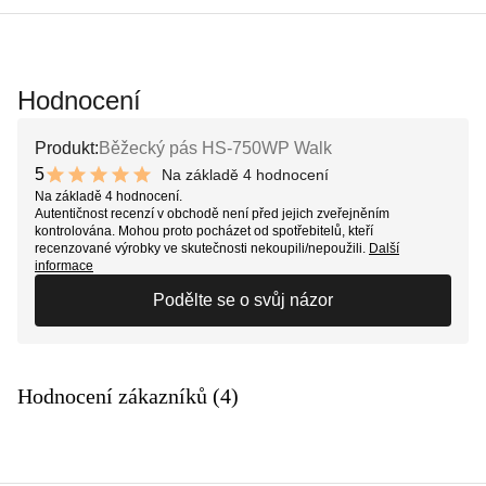
Hodnocení
Produkt:
Běžecký pás HS-750WP Walk
5
Na základě 4 hodnocení
10 out of 10 stars
Na základě 4 hodnocení.
Autentičnost recenzí v obchodě není před jejich zveřejněním
kontrolována. Mohou proto pocházet od spotřebitelů, kteří
recenzované výrobky ve skutečnosti nekoupili/nepoužili.
Další
informace
Podělte se o svůj názor
Hodnocení zákazníků (4)