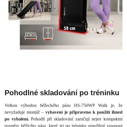
Pohodlné skladování po tréninku
Velkou výhodou běžeckého pásu HS-750WP Walk je, že
nevyžaduje montáž –
vybavení je připraveno k použití ihned
po vybalení.
Pohodlí při skladování zaručují nejen kompaktní
rozměry běžícího pásu, které jej po tréninku umožňují zasunout