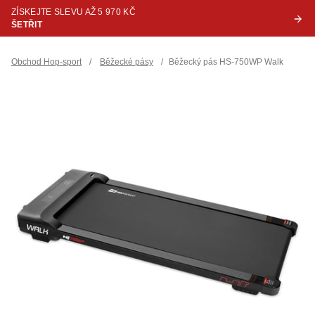
ZÍSKEJTE SLEVU AŽ 5 970 KČ
ŠETŘIT
Obchod Hop-sport
/
Běžecké pásy
/
Běžecký pás HS-750WP Walk