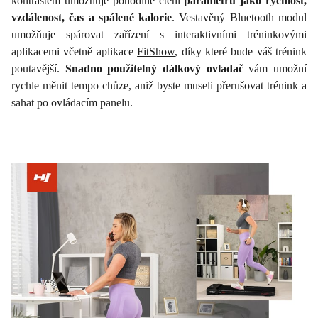
kontrastem umožňuje pohodlné čtení
parametrů jako rychlost,
vzdálenost, čas a spálené kalorie
. Vestavěný Bluetooth modul
umožňuje spárovat zařízení s interaktivními tréninkovými
aplikacemi včetně aplikace
FitShow
, díky které bude váš trénink
poutavější.
Snadno použitelný dálkový ovladač
vám umožní
rychle měnit tempo chůze, aniž byste museli přerušovat trénink a
sahat po ovládacím panelu.