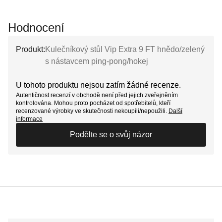
Hodnocení
Produkt:
Kulečníkový stůl Vip Extra 9 FT hnědo/zelený
s nástavcem ping-pong/hokej
U tohoto produktu nejsou zatím žádné recenze.
Autentičnost recenzí v obchodě není před jejich zveřejněním
kontrolována. Mohou proto pocházet od spotřebitelů, kteří
recenzované výrobky ve skutečnosti nekoupili/nepoužili.
Další
informace
Podělte se o svůj názor