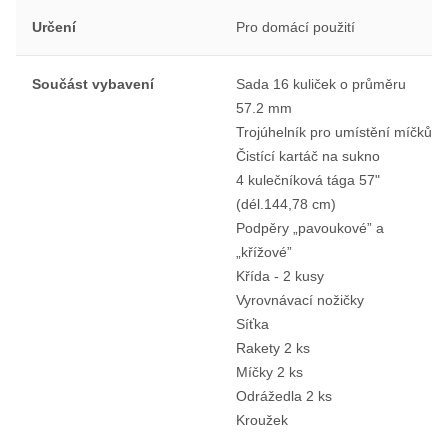
Určení
Pro domácí použití
Součást vybavení
Sada 16 kuliček o průměru
57.2 mm
Trojúhelník pro umístění míčků
Čistící kartáč na sukno
4 kulečníková tága 57"
(dél.144,78 cm)
Podpěry „pavoukové” a
„křížové”
Křída - 2 kusy
Vyrovnávací nožičky
Síťka
Rakety 2 ks
Míčky 2 ks
Odrážedla 2 ks
Kroužek