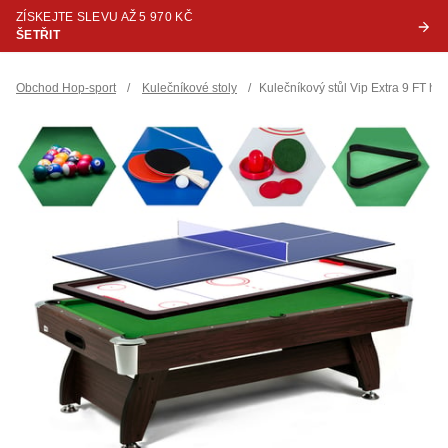
ZÍSKEJTE SLEVU AŽ 5 970 KČ
ŠETŘIT
Obchod Hop-sport
/
Kulečníkové stoly
/
Kulečníkový stůl Vip Extra 9 FT h