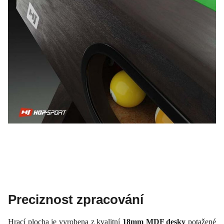
Preciznost zpracování
Hrací plocha je vyrobena z kvalitní
18mm MDF desky
potažené