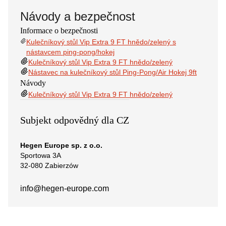
Návody a bezpečnost
Informace o bezpečnosti
Kulečníkový stůl Vip Extra 9 FT hnědo/zelený s
nástavcem ping-pong/hokej
Kulečníkový stůl Vip Extra 9 FT hnědo/zelený
Nástavec na kulečníkový stůl Ping-Pong/Air Hokej 9ft
Návody
Kulečníkový stůl Vip Extra 9 FT hnědo/zelený
Subjekt odpovědný dla CZ
Hegen Europe sp. z o.o.
Sportowa 3A
32-080 Zabierzów
info@hegen-europe.com