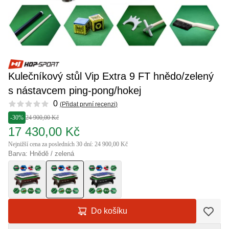
Kulečníkový stůl Vip Extra 9 FT hnědo/zelený
s nástavcem ping-pong/hokej
Reviews
0
(
Přidat první recenzi
)
-30%
24 900,00 Kč
17 430,00 Kč
Nejnižší cena za posledních 30 dní: 24 900,00 Kč
Barva: Hnědě / zelená
Do košíku