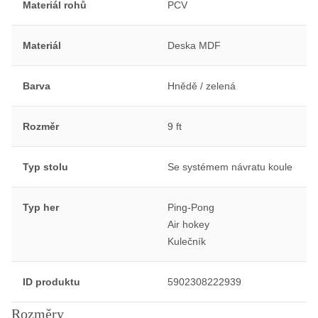
Materiál rohů
PCV
Materiál
Deska MDF
Barva
Hnědě / zelená
Rozměr
9 ft
Typ stolu
Se systémem návratu koule
Typ her
Ping-Pong
Air hokey
Kulečník
ID produktu
5902308222939
Rozměry