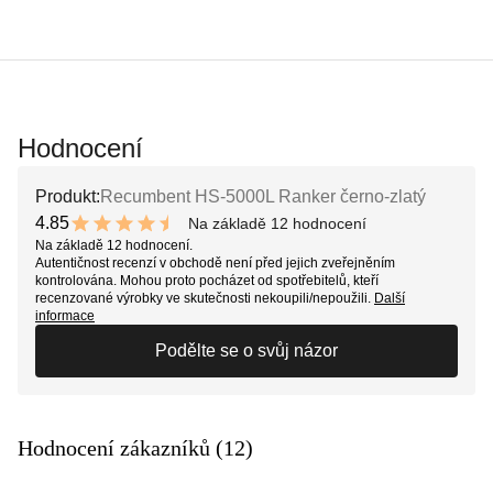
Hodnocení
Produkt:
Recumbent HS-5000L Ranker černo-zlatý
4.85
Na základě 12 hodnocení
9.7 out of 10 stars
Na základě 12 hodnocení.
Autentičnost recenzí v obchodě není před jejich zveřejněním
kontrolována. Mohou proto pocházet od spotřebitelů, kteří
recenzované výrobky ve skutečnosti nekoupili/nepoužili.
Další
informace
Podělte se o svůj názor
Hodnocení zákazníků (12)