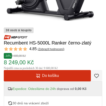
38 osob si koupilo
Recumbent HS-5000L Ranker černo-zlatý
Reviews
4.85
(
Zobrazit hodnocení
)
4.85 out of 5 stars
-14%
9 600,00 Kč
8 249,00 Kč
Nejnižší cena za posledních 30 dní: 9 600,00 Kč
Do košíku
Expedice: Odesíláme do 24h
doprava od
0,00 Kč
30 dnů na vrácení zboží