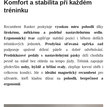
Komfort a stabilita při každém
tréninku
Recumbent Ranker poskytuje
vysokou míru pohodlí
díky
širokému, měkkému a podélně nastavitelnému sedlu
.
Ergonomický tvar
zajišťuje stabilní pozici i během delších
tréninkových jednotek.
Prodyšná síťovaná opěrka zad
podporuje správné držení páteře a dobré odvětrávání.
Protiskluzové pedály s nastavitelnými pásky
drží chodidla
pevně na místě bez ohledu na tempo jízdy. Trénink zapojuje
především
nohy, hýždě a břišní svaly
, zlepšuje krevní oběh i
celkovou kondici. Jde o
ideální magnetický recumbent
pro
uživatele, kteří kladou důraz na
pohodlí, bezpečnost a
ergonomii
.