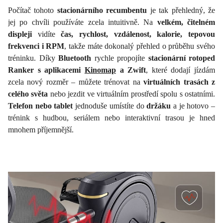
Počítač tohoto
stacionárního recumbentu
je tak přehledný, že
jej po chvíli používáte zcela intuitivně. Na
velkém, čitelném
displeji
vidíte
čas, rychlost, vzdálenost, kalorie, tepovou
frekvenci i RPM
, takže máte dokonalý přehled o průběhu svého
tréninku. Díky
Bluetooth
rychle propojíte
stacionární rotoped
Ranker s aplikacemi
Kinomap
a Zwift
, které dodají jízdám
zcela nový rozměr – můžete trénovat na
virtuálních trasách z
celého světa
nebo jezdit ve virtuálním prostředí spolu s ostatními.
Telefon nebo tablet
jednoduše umístíte do
držáku
a je hotovo –
trénink s hudbou, seriálem nebo interaktivní trasou je hned
mnohem příjemnější.