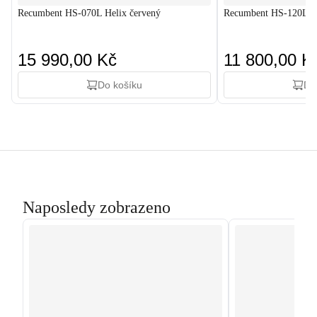
Recumbent HS-070L Helix červený
Recumbent HS-120L Ra
15 990,00 Kč
11 800,00 K
Do košíku
Do
Naposledy zobrazeno