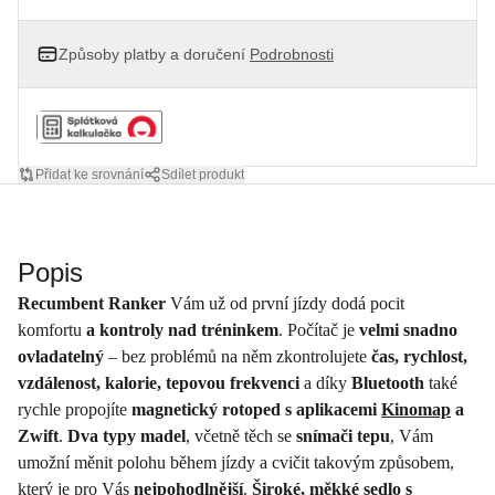
Způsoby platby a doručení
Podrobnosti
Přidat ke srovnání
Sdílet produkt
Popis
Recumbent Ranker
Vám už od první jízdy dodá pocit
komfortu
a kontroly nad tréninkem
. Počítač je
velmi snadno
ovladatelný
– bez problémů na něm zkontrolujete
čas, rychlost,
vzdálenost, kalorie, tepovou frekvenci
a díky
Bluetooth
také
rychle propojíte
magnetický rotoped s aplikacemi
Kinomap
a
Zwift
.
Dva typy madel
, včetně těch se
snímači tepu
, Vám
umožní měnit polohu během jízdy a cvičit takovým způsobem,
který je pro Vás
nejpohodlnější
.
Široké, měkké sedlo s