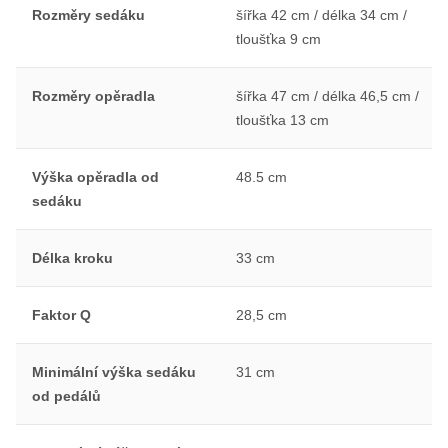
Rozměry sedáku
šířka 42 cm / délka 34 cm /
tloušťka 9 cm
Rozměry opěradla
šířka 47 cm / délka 46,5 cm /
tloušťka 13 cm
Výška opěradla od
48.5 cm
sedáku
Délka kroku
33 cm
Faktor Q
28,5 cm
Minimální výška sedáku
31 cm
od pedálů