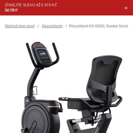
ZÍSKEJTE SLEVU AŽ 5 970 KČ
ŠETŘIT
Obchod Hop-sport
/
Recumbenty
/
Recumbent HS-5000L Ranker černo-zl