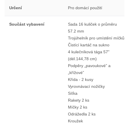
Určení
Pro domácí použití
Součást vybavení
Sada 16 kuliček o průměru
57.2 mm
Trojúhelník pro umístění míčků
Čistící kartáč na sukno
4 kulečníková tága 57"
(dél.144,78 cm)
Podpěry „pavoukové” a
„křížové”
Křída - 2 kusy
Vyrovnávací nožičky
Síťka
Rakety 2 ks
Míčky 2 ks
Odrážedla 2 ks
Kroužek