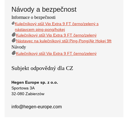
Návody a bezpečnost
Informace o bezpečnosti
Kulečníkový stůl Vip Extra 9 FT černo/zelený s
nástavcem ping-pong/hokej
Kulečníkový stůl Vip Extra 9 FT černo/zelený
Nástavec na kulečníkový stůl Ping-Pong/Air Hokej 9ft
Návody
Kulečníkový stůl Vip Extra 9 FT černo/zelený
Subjekt odpovědný dla CZ
Hegen Europe sp. z o.o.
Sportowa 3A
32-080 Zabierzów
info@hegen-europe.com