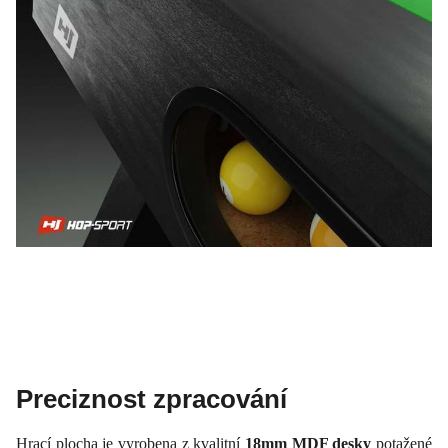
Preciznost zpracování
Hrací plocha je vyrobena z kvalitní
18mm MDF desky
potažené