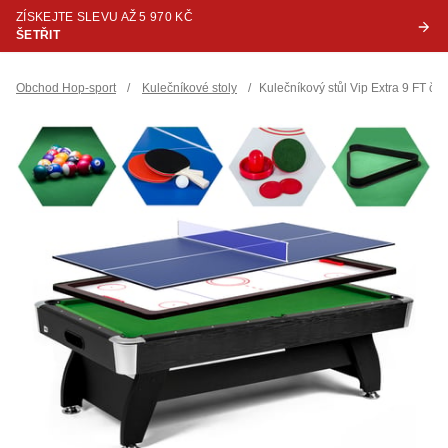
ZÍSKEJTE SLEVU AŽ 5 970 KČ
ŠETŘIT
Obchod Hop-sport
/
Kulečníkové stoly
/
Kulečníkový stůl Vip Extra 9 FT č