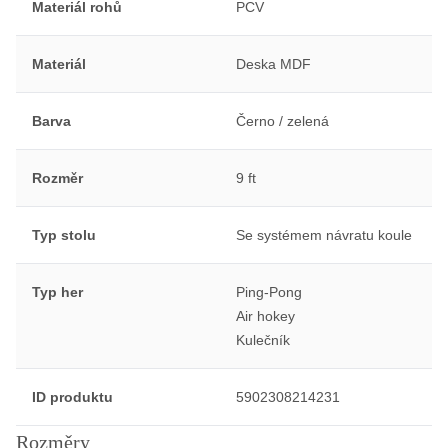
Materiál rohů
PCV
Materiál
Deska MDF
Barva
Černo / zelená
Rozměr
9 ft
Typ stolu
Se systémem návratu koule
Typ her
Ping-Pong
Air hokey
Kulečník
ID produktu
5902308214231
Rozměry