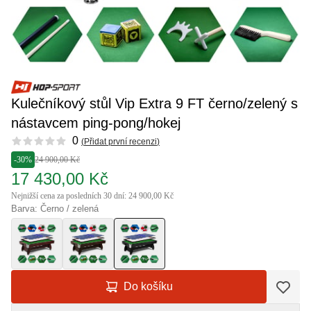
Kulečníkový stůl Vip Extra 9 FT černo/zelený s
nástavcem ping-pong/hokej
Reviews
0
(
Přidat první recenzi
)
-30%
24 900,00 Kč
17 430,00 Kč
Nejnižší cena za posledních 30 dní: 24 900,00 Kč
Barva: Černo / zelená
Do košíku