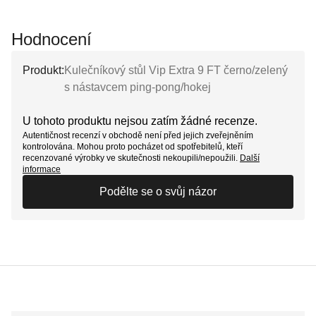
Hodnocení
Produkt:
Kulečníkový stůl Vip Extra 9 FT černo/zelený
s nástavcem ping-pong/hokej
U tohoto produktu nejsou zatím žádné recenze.
Autentičnost recenzí v obchodě není před jejich zveřejněním
kontrolována. Mohou proto pocházet od spotřebitelů, kteří
recenzované výrobky ve skutečnosti nekoupili/nepoužili.
Další
informace
Podělte se o svůj názor