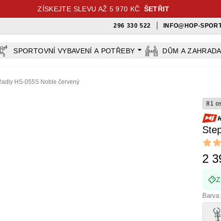
ZÍSKEJTE SLEVU AŽ 5 970 KČ
ŠETŘIT
296 330 522
INFO@HOP-SPORT
SPORTOVNÍ VYBAVENÍ A POTŘEBY
DŮM A ZAHRAD
držadly HS-055S Noble červený
81 o
Step
Revi
4.65 ou
2 3
Z
Barva