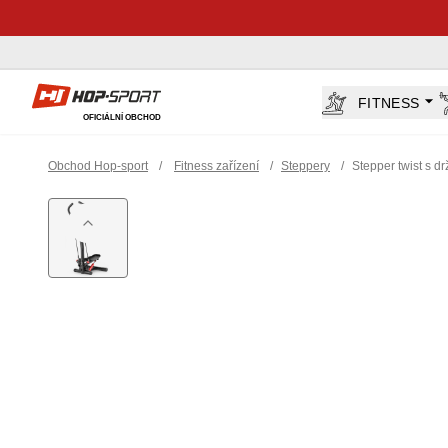
Hop-Sport.cz
FITNESS
OFICIÁLNÍ OBCHOD
Obchod Hop-sport
/
Fitness zařízení
/
Steppery
/
Stepper twist s 