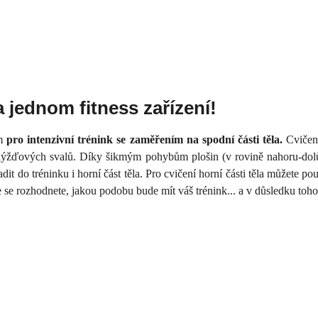
a jednom fitness zařízení!
ím
pro intenzivní trénink se zaměřením na spodní části těla.
Cvičení
žďových svalů. Díky šikmým pohybům plošin (v rovině nahoru-dolů a ve
it do tréninku i horní část těla. Pro cvičení horní části těla můžete pou
e rozhodnete, jakou podobu bude mít váš trénink... a v důsledku toho 