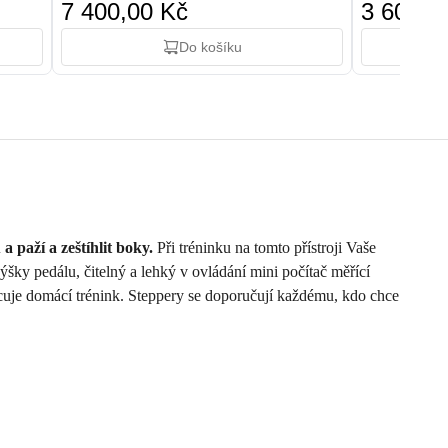
7 400,00 Kč
3 600,0
Do košíku
a paží a zeštíhlit boky.
Při tréninku na tomto přístroji Vaše
šky pedálu, čitelný a lehký v ovládání mini počítač měřící
acuje domácí trénink. Steppery se doporučují každému, kdo chce