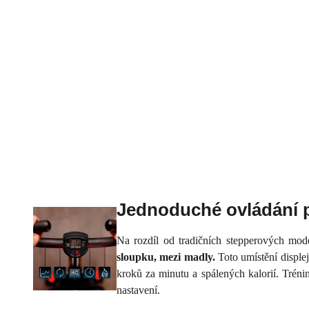
Jednoduché ovládání 
Na rozdíl od tradičních stepperových mod
sloupku, mezi madly.
Toto umístění disple
kroků za minutu a spálených kalorií. Tréni
nastavení.