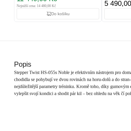
5 490,0
Nejnižší cena: 14 480,00 Kč
Do košíku
Popis
Stepper Twist HS-055s Noble je efektivním nástrojem pro domá
chodidla se pohybují ve dvou rovinách na horu-dolů a do stran-
nejdůležitější parametry tréninku. Kromě toho, díky gumovým e
vylepšit svojí kondici a shodit pár kil – bez ohledu na věk čí po