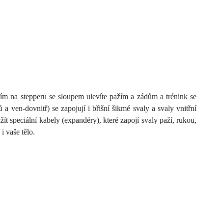
m na stepperu se sloupem ulevíte pažím a zádům a trénink se
n-dovnitř) se zapojují i ​​břišní šikmé svaly a svaly vnitřní
žít speciální kabely (expandéry), které zapojí svaly paží, rukou,
i vaše tělo.