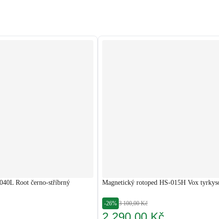
40L Root černo-stříbrný
Magnetický rotoped HS-015H Vox tyrkys
-26%
3 100,00 Kč
2 290,00 Kč