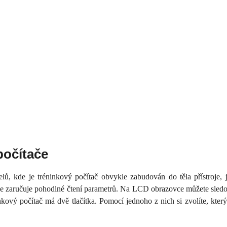
počítače
elů, kde je tréninkový počítač obvykle zabudován do těla přístroj
je zaručuje pohodlné čtení parametrů. Na LCD obrazovce můžete sledo
nkový počítač má dvě tlačítka. Pomocí jednoho z nich si zvolíte, kter