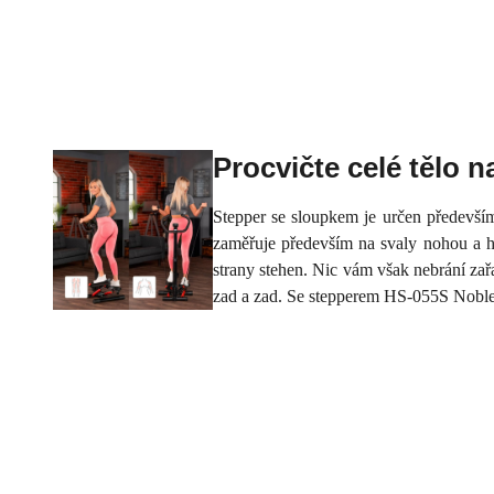
Procvičte celé tělo n
Stepper se sloupkem je určen předevš
zaměřuje především na svaly nohou a hý
strany stehen. Nic vám však nebrání zařad
zad a zad. Se stepperem HS-055S Noble s