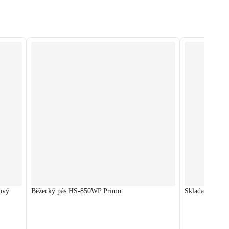
ový
Běžecký pás HS-850WP Primo
Skladací roto