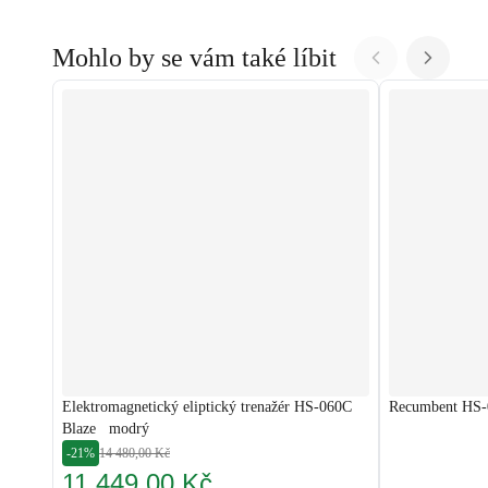
Mohlo by se vám také líbit
Elektromagnetický eliptický trenažér HS-060C
Recumbent HS-0
Blaze modrý
-21%
14 480,00 Kč
11 449,00 Kč