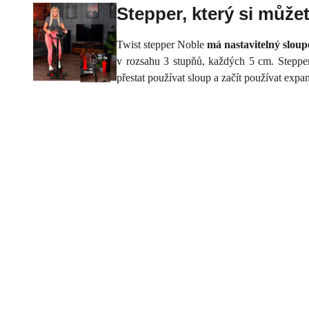
Stepper, který si může
Twist stepper Noble
má nastavitelný sloup
v rozsahu 3 stupňů, každých 5 cm. Stepper 
přestat používat sloup a začít používat expa