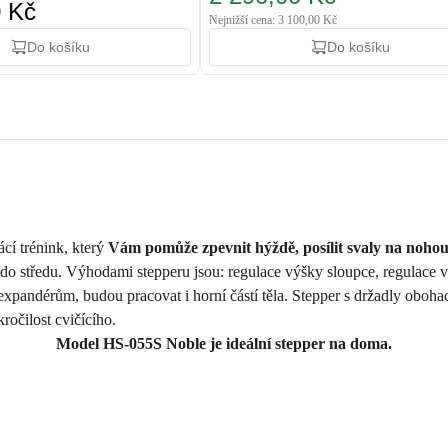
0 Kč
Nejnižší cena: 3 100,00 Kč
Do košíku
Do košíku
cí trénink, který
Vám pomůže zpevnit hýždě, posílit svaly na nohou 
do středu. Výhodami stepperu jsou: regulace výšky sloupce, regulace vý
xpandérům, budou pracovat i horní částí těla. Stepper s držadly oboh
kročilost cvičícího.
Model HS-055S Noble je ideální stepper na doma.