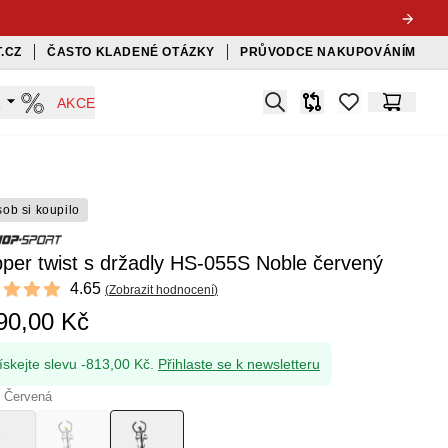
.CZ
ČASTO KLADENÉ OTÁZKY
PRŮVODCE NAKUPOVÁNÍM
Search
A
AKCE
Srovnávač
items in favorit
Košík
sob si koupilo
per twist s držadly HS-055S Noble červený
ews
4.65
(
Zobrazit hodnocení
)
t of 5 stars
90,00 Kč
ískejte slevu -813,00 Kč.
Přihlaste se k newsletteru
: Červená