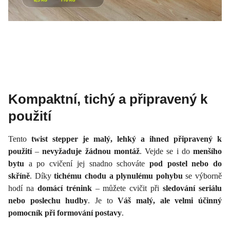
Kompaktní, tichý a připravený k
použití
Tento
twist stepper je malý, lehký a ihned připravený k
použití
–
nevyžaduje žádnou montáž
. Vejde se i do
menšího
bytu
a po cvičení jej snadno schováte
pod postel nebo do
skříně
. Díky
tichému chodu a plynulému pohybu
se výborně
hodí na
domácí trénink
– můžete cvičit při
sledování seriálu
nebo poslechu hudby
. Je to
Váš malý, ale velmi účinný
pomocník při formování postavy
.