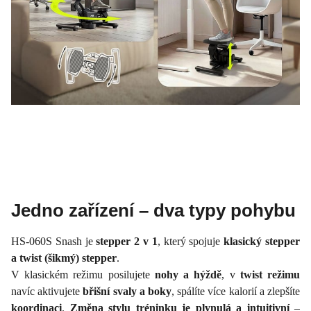
Jedno zařízení – dva typy pohybu
HS-060S Snash je
stepper 2 v 1
, který spojuje
klasický stepper
a twist (šikmý) stepper
.
V klasickém režimu posilujete
nohy a hýždě
, v
twist režimu
navíc aktivujete
břišní svaly a boky
, spálíte více kalorií a zlepšíte
koordinaci
.
Změna stylu tréninku je plynulá a intuitivní
–