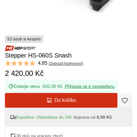
52 osob si koupilo
Stepper HS-060S Snash
Reviews
4.85
(
Zobrazit hodnocení
)
4.85 out of 5 stars
2 420,00 Kč
Získejte slevu -532,00 Kč.
Přihlaste se k newsletteru
Do košíku
Expedice: Odesíláme do 24h
doprava od
0,00 Kč
30 dnů na vrácení zboží