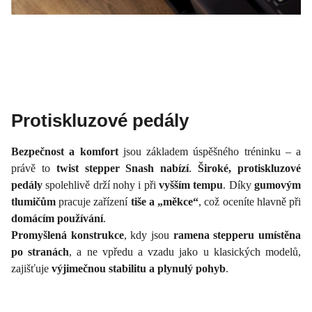
Proti­skluzové pedály
Bezpečnost a komfort
jsou základem úspěšného tréninku – a
právě to
twist stepper Snash nabízí
.
Široké, proti­skluzové
pedály
spolehlivě drží nohy i při
vyšším tempu
. Díky
gumovým
tlumičům
pracuje zařízení
tiše a „měkce“
, což oceníte hlavně při
domácím používání
.
Promyšlená konstrukce
, kdy jsou
ramena stepperu umístěna
po stranách
, a ne vpředu a vzadu jako u klasických modelů,
zajišťuje
výjimečnou stabilitu a plynulý pohyb
.