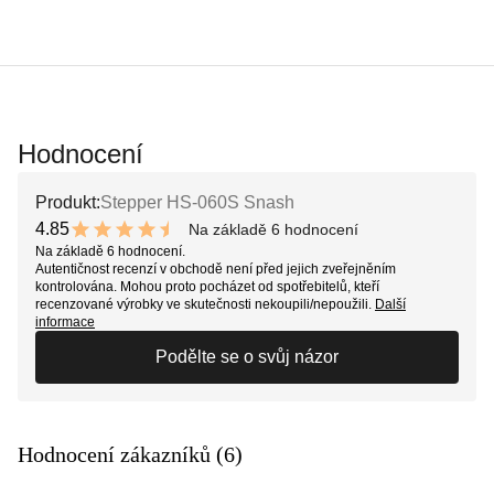
Hodnocení
Produkt:
Stepper HS-060S Snash
4.85
Na základě 6 hodnocení
9.7 out of 10 stars
Na základě 6 hodnocení.
Autentičnost recenzí v obchodě není před jejich zveřejněním
kontrolována. Mohou proto pocházet od spotřebitelů, kteří
recenzované výrobky ve skutečnosti nekoupili/nepoužili.
Další
informace
Podělte se o svůj názor
Hodnocení zákazníků (6)