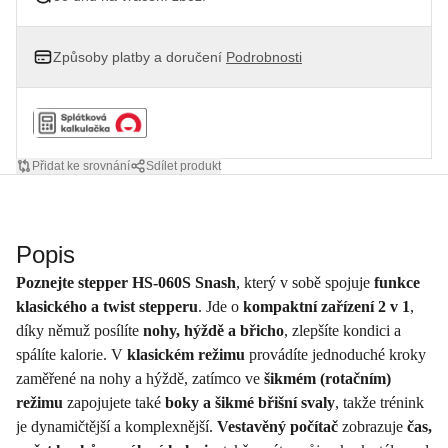
Způsoby platby a doručení
Podrobnosti
Přidat ke srovnání
Sdílet produkt
Popis
Poznejte stepper HS-060S Snash
, který v sobě spojuje
funkce
klasického a twist stepperu
. Jde o
kompaktní zařízení 2 v 1
,
díky němuž posílíte
nohy, hýždě a břicho
, zlepšíte kondici a
spálíte kalorie. V
klasickém režimu
provádíte jednoduché kroky
zaměřené na nohy a hýždě, zatímco ve
šikmém (rotačním)
režimu
zapojujete také
boky a šikmé břišní svaly
, takže trénink
je dynamičtější a komplexnější.
Vestavěný počítač
zobrazuje
čas,