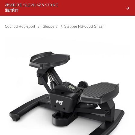
ZÍSKEJTE SLEVU AŽ 5 970 KČ
ŠETŘIT
Obchod Hop-sport
/
Steppery
/
Stepper HS-060S Snash