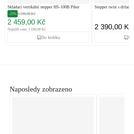
Skládací vertikální stepper HS-100B Piker
Stepper twist s držad
-23%
3 190,00 Kč
2 459,00 Kč
2 390,00 Kč
Nejnižší cena: 3 190,00 Kč
Do košíku
Do
Naposledy zobrazeno