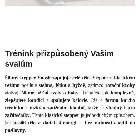
Trénink přizpůsobený Vašim
svalům
Šikmý stepper Snash zapojuje celé tělo
. Stepper v
klasickém
režimu
posiluje
stehna, lýtka a hýždě
, zatímco
rotační kroky
aktivují
šikmé břišní svaly a boky
. Trénujete tak
komplexně
,
zlepšujete kondici
a
spalujete kalorie
. Jde o
formu kardio
tréninku s nízkým zatížením kloubů
, takže je
vhodný i pro
začátečníky
. Tento
klasický stepper
je jednoduchým způsobem,
jak
posílit tělo a dodat si energii
–
bez nutnosti chodit do
posilovny
.