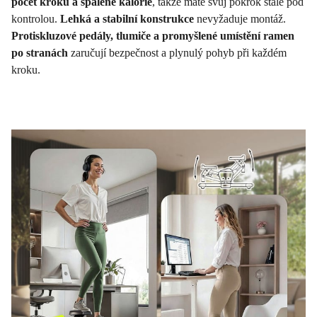
počet kroků a spálené kalorie
, takže máte svůj pokrok stále pod
kontrolou.
Lehká a stabilní konstrukce
nevyžaduje montáž.
Protiskluzové pedály, tlumiče a promyšlené umístění ramen
po stranách
zaručují bezpečnost a plynulý pohyb při každém
kroku.