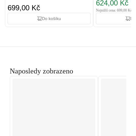
624,00 Kč
699,00 Kč
Nejnižší cena: 699,00 Kč
Do košíku
Do
Naposledy zobrazeno