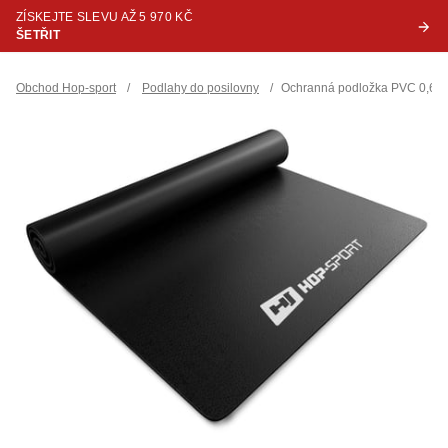
ZÍSKEJTE SLEVU AŽ 5 970 KČ
ŠETŘIT
Obchod Hop-sport
/
Podlahy do posilovny
/
Ochranná podložka PVC 0,6c