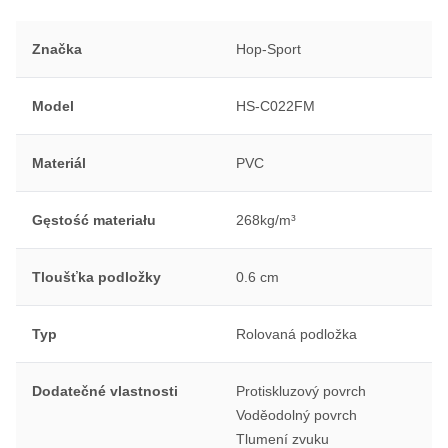
Značka
Hop-Sport
Model
HS-C022FM
Materiál
PVC
Gęstość materiału
268kg/m³
Tloušťka podložky
0.6 cm
Typ
Rolovaná podložka
Dodatečné vlastnosti
Protiskluzový povrch
Voděodolný povrch
Tlumení zvuku