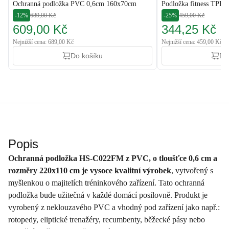
Ochranná podložka PVC 0,6cm 160x70cm
Podložka fitness TPE 0
-12%
689,00 Kč
-25%
459,00 Kč
609,00 Kč
344,25 Kč
Nejnižší cena: 689,00 Kč
Nejnižší cena: 459,00 Kč
Do košíku
Do
Popis
Ochranná podložka HS-C022FM z PVC, o tloušťce 0,6 cm a
rozměry 220x110 cm je vysoce kvalitní výrobek
, vytvořený s
myšlenkou o majitelích tréninkového zařízení. Tato ochranná
podložka bude užitečná v každé domácí posilovně. Produkt je
vyrobený z neklouzavého PVC a vhodný pod zařízení jako např.:
rotopedy, eliptické trenažéry, recumbenty, běžecké pásy nebo