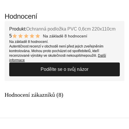
Hodnocení
Produkt:
Ochranná podložka PVC 0,6cm 220x110cm
5
Na základě 8 hodnocení
10 out of 10 stars
Na základě 8 hodnocení.
Autentičnost recenzí v obchodě není před jejich zveřejněním
kontrolována. Mohou proto pocházet od spotřebitelů, kteří
recenzované výrobky ve skutečnosti nekoupili/nepoužili.
Další
informace
Podělte se o svůj názor
Hodnocení zákazníků (8)