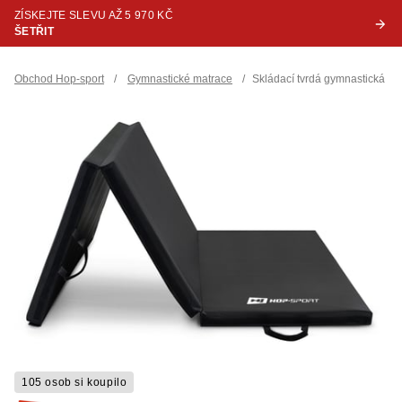
ZÍSKEJTE SLEVU AŽ 5 970 KČ
ŠETŘIT
Obchod Hop-sport
/
Gymnastické matrace
/
Skládací tvrdá gymnastická ž
105 osob si koupilo