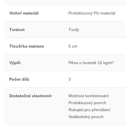
Vrchní materiál
Protiskluzový PU materiál
Tvrdost
Tvrdý
Tloušťka matrace
5 cm
Výplň
Pěna o hustotě 16 kg/m³
Počet dílů
3
Dodatečné vlastnosti
Možnost kombinování
Protiskluzový povrch
Rukojeti pro přenášení
Voděodolný povrch