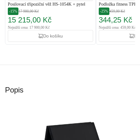
Posilovací třípoziční věž HS-1054K + pytel
Podložka fitness TPE 0
-15%
17 900,00 Kč
-25%
459,00 Kč
15 215,00 Kč
344,25 Kč
Nejnižší cena: 17 900,00 Kč
Nejnižší cena: 459,00 Kč
Do košíku
Do
Popis