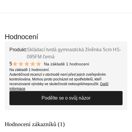
Hodnocení
Produkt:
Skládací tvrdá gymnastická žíněnka 5cm HS-
095FM černá
5
Na základě 1 hodnocení
10 out of 10 stars
Na základě 1 hodnocení.
Autentičnost recenzí v obchodě není před jejich zveřejněním
kontrolována. Mohou proto pocházet od spotřebitelů, kteří
recenzované výrobky ve skutečnosti nekoupili/nepoužili.
Další
informace
Podělte se o svůj názor
Hodnocení zákazníků (1)