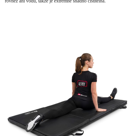
rovněž ani vodu, takže je extrémně snadno čistitelná.