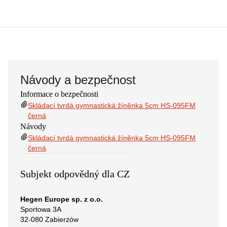
Návody a bezpečnost
Informace o bezpečnosti
Skládací tvrdá gymnastická žíněnka 5cm HS-095FM
černá
Návody
Skládací tvrdá gymnastická žíněnka 5cm HS-095FM
černá
Subjekt odpovědný dla CZ
Hegen Europe sp. z o.o.
Sportowa 3A
32-080 Zabierzów