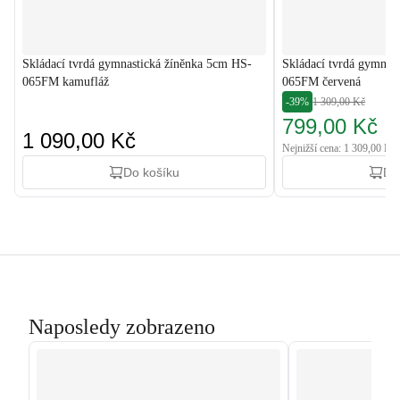
Skládací tvrdá gymnastická žíněnka 5cm HS-
Skládací tvrdá gymnas
065FM kamufláž
065FM červená
-39%
1 309,00 Kč
799,00 Kč
1 090,00 Kč
Nejnižší cena: 1 309,00 Kč
Do košíku
Do
Naposledy zobrazeno