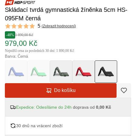
Skládací tvrdá gymnastická žíněnka 5cm HS-
095FM černá
Reviews
5
(
Zobrazit hodnocení
)
5 out of 5 stars
-48%
1 890,00 Kč
979,00 Kč
Nejnižší cena za posledních 30 dní: 1 890,00 Kč
Barva: Černá
Do košíku
Expedice: Odesíláme do 24h
doprava od
0,00 Kč
30 dnů na vrácení zboží