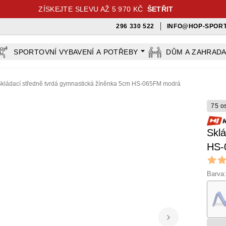
ZÍSKEJTE SLEVU AŽ 5 970 KČ
ŠETŘIT
296 330 522
INFO@HOP-SPORT
SPORTOVNÍ VYBAVENÍ A POTŘEBY
DŮM A ZAHRAD
kládací středně tvrdá gymnastická žíněnka 5cm HS-065FM modrá
75 o
Sklá
HS-
Revi
5 out o
Barva