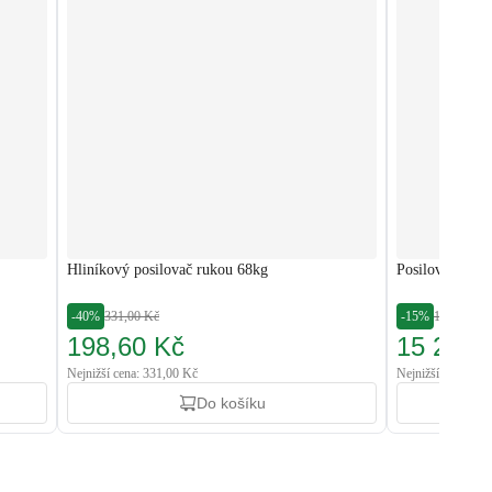
Hliníkový posilovač rukou 68kg
Posilovací tří
-40%
331,00 Kč
-15%
17 900,00
198,60 Kč
15 215,
Nejnižší cena: 331,00 Kč
Nejnižší cena: 17
Do košíku