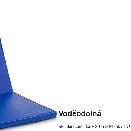
Voděodolná
Skládací žíněnka HS-065FM díky PU p