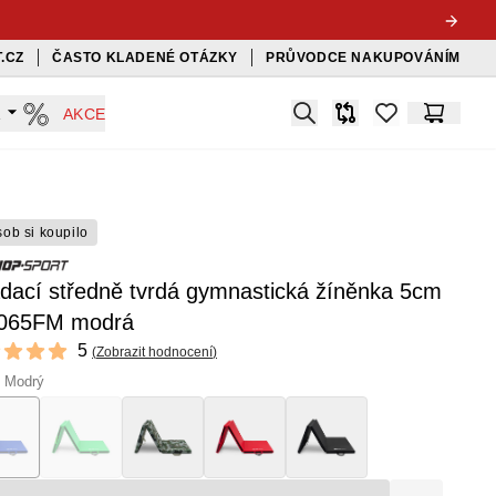
.CZ
ČASTO KLADENÉ OTÁZKY
PRŮVODCE NAKUPOVÁNÍM
Search
A
AKCE
Srovnávač
items in favorit
Košík
sob si koupilo
dací středně tvrdá gymnastická žíněnka 5cm
065FM modrá
ews
5
(
Zobrazit hodnocení
)
f 5 stars
: Modrý