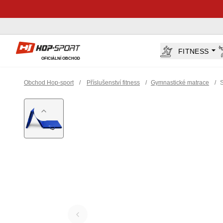
Hop-Sport.cz
FITNESS
OFICIÁLNÍ OBCHOD
Obchod Hop-sport
/
Příslušenství fitness
/
Gymnastické matrace
/
S