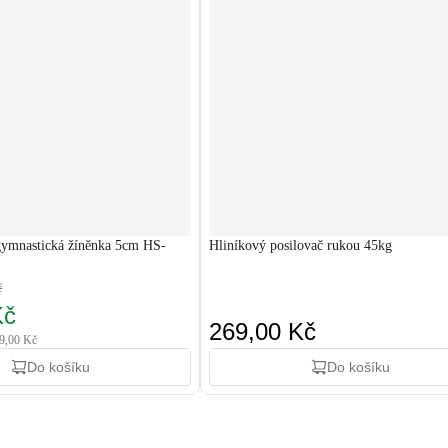
 gymnastická žíněnka 5cm HS-
Hliníkový posilovač rukou 45kg
č
Kč
269,00 Kč
09,00 Kč
Do košíku
Do košíku