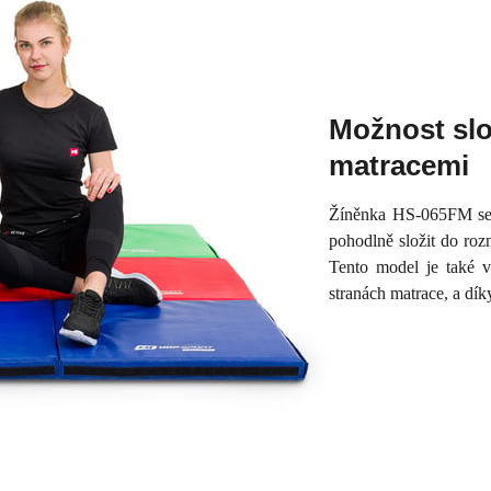
Možnost slo
matracemi
Žíněnka HS-065FM se sk
pohodlně složit do ro
Tento model je také 
stranách matrace, a dík