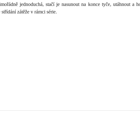
imořádně jednoduchá, stačí je nasunout na konce tyče, utáhnout a h
střídání zátěže v rámci série.