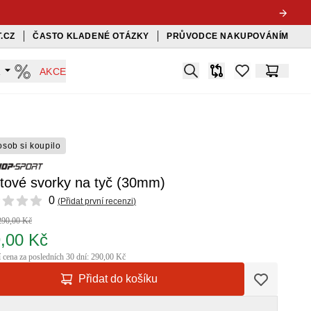
.CZ
ČASTO KLADENÉ OTÁZKY
PRŮVODCE NAKUPOVÁNÍM
Search
A
AKCE
Srovnávač
items in favorit
Košík
osob si koupilo
stové svorky na tyč (30mm)
ews
0
(
Přidat první recenzi
)
290,00 Kč
,00 Kč
í cena za posledních 30 dní: 290,00 Kč
Přidat do košíku