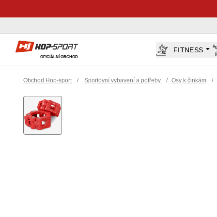
Hop-Sport.cz
FITNESS
OFICIÁLNÍ OBCHOD
Obchod Hop-sport
/
Sportovní vybavení a potřeby
/
Osy k činkám
/