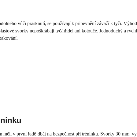
lného vůči prasknutí, se používají k připevnění závaží k tyči. Výhodo
plastové svorky nepoškrábají tyč/hřídel ani kotouče. Jednoduchý a rych
opakování.
éninku
 měli v první řadě dbát na bezpečnost při tréninku. Svorky 30 mm, vy