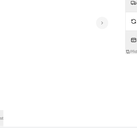
Přid
st