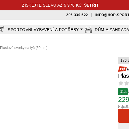
ZÍSKEJTE SLEVU AŽ 5 970 KČ
ŠETŘIT
296 330 522
INFO@HOP-SPORT
SPORTOVNÍ VYBAVENÍ A POTŘEBY
DŮM A ZAHRAD
Plastové svorky na tyč (30mm)
176 
Pla
Revi
-21%
229
Nejnižš