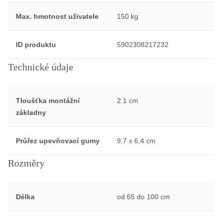
Max. hmotnost uživatele
150 kg
ID produktu
5902308217232
Technické údaje
Tloušťka montážní
2.1 cm
základny
Průřez upevňovací gumy
9,7 x 6,4 cm
Rozměry
Délka
od 65 do 100 cm