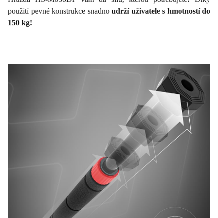
použití pevné konstrukce snadno
udrží uživatele s hmotností do
150 kg!