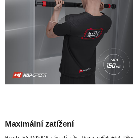
Maximální zatížení
Hrazda HS-M050DP vám dá sílu, kterou potřebujete! Díky