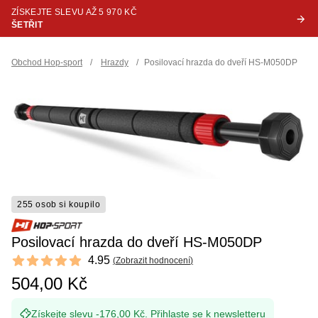
ZÍSKEJTE SLEVU AŽ 5 970 KČ
ŠETŘIT
Obchod Hop-sport
/
Hrazdy
/
Posilovací hrazda do dveří HS-M050DP
255 osob si koupilo
Posilovací hrazda do dveří HS-M050DP
Reviews
4.95
(
Zobrazit hodnocení
)
4.95 out of 5 stars
504,00 Kč
Získejte slevu -176,00 Kč.
Přihlaste se k newsletteru