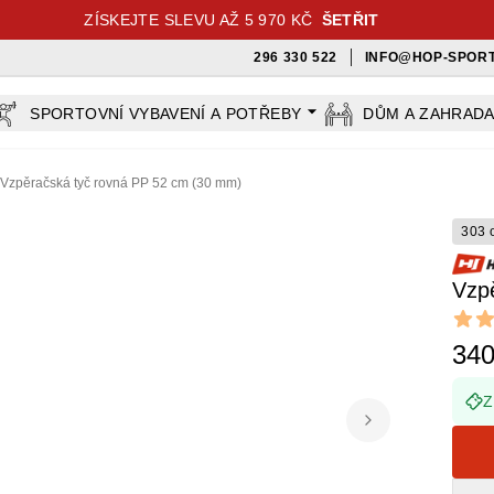
ZÍSKEJTE SLEVU AŽ 5 970 KČ
ŠETŘIT
296 330 522
INFO@HOP-SPORT
SPORTOVNÍ VYBAVENÍ A POTŘEBY
DŮM A ZAHRAD
Vzpěračská tyč rovná PP 52 cm (30 mm)
303 
Vzp
Revi
4 out o
340
Z