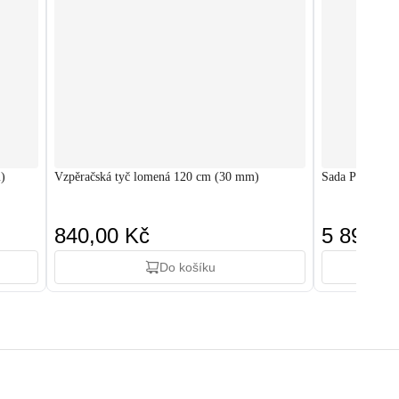
)
Vzpěračská tyč lomená 120 cm (30 mm)
Sada Premium 
840,00 Kč
5 890,0
Do košíku