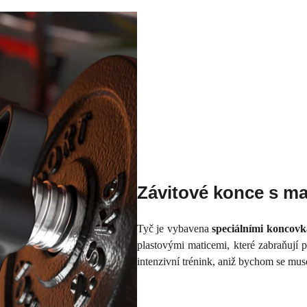
Závitové konce s ma
Tyč je vybavena
speciálními koncov
plastovými maticemi, které zabraňuj
intenzivní trénink, aniž bychom se mus