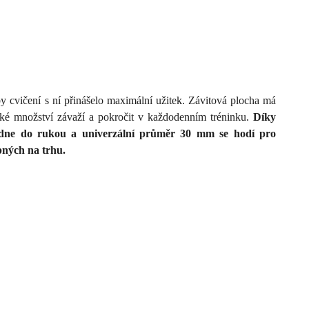
 cvičení s ní přinášelo maximální užitek. Závitová plocha má
lké množství závaží a pokročit v každodenním tréninku.
Díky
adne do rukou a univerzální průměr 30 mm se hodí pro
pných na trhu.