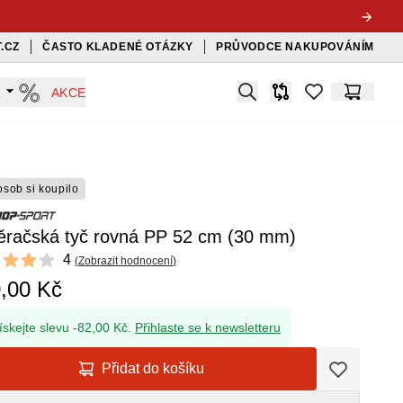
.CZ
ČASTO KLADENÉ OTÁZKY
PRŮVODCE NAKUPOVÁNÍM
Search
A
AKCE
Srovnávač
items in favorit
Košík
osob si koupilo
ěračská tyč rovná PP 52 cm (30 mm)
ews
4
(
Zobrazit hodnocení
)
f 5 stars
,00 Kč
ískejte slevu -82,00 Kč.
Přihlaste se k newsletteru
Přidat do košíku