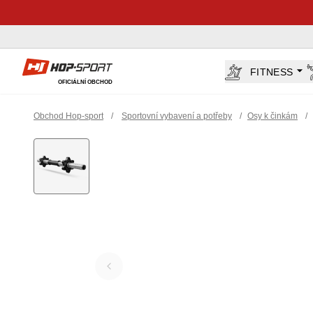
Hop-Sport.cz
FITNESS
OFICIÁLNÍ OBCHOD
Obchod Hop-sport
/
Sportovní vybavení a potřeby
/
Osy k činkám
/