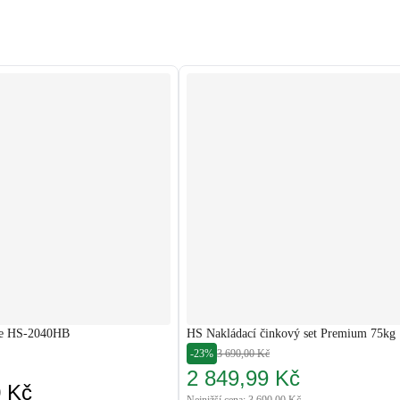
ice HS-2040HB
HS Nakládací činkový set Premium 75kg
-23%
3 690,00 Kč
2 849,99 Kč
0 Kč