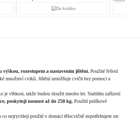
Nejnižší cena: 1 
Do košíku
 výškou, rozestupem a nastavením jištění.
Použité řešení
é množství cviků. Jištění umožňuje cvičit bez pomoci a
e vlhkost, takže budou sloužit mnoho let. Stabilitu zařízení
, poskytují nosnost až do 250 kg.
Použití práškové
o nejrychleji použití v domácí tělocvičně nepotřebujete nic