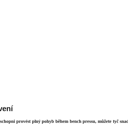
vení
schopni provést plný pohyb během bench pressu, můžete tyč snad