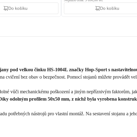
Nejnižší cena: 3 690,00 Kč
Do košíku
Do košíku
jany pod velkou činku HS-1004L značky Hop-Sport s nastavitelnou
na cvičení bez obav o bezpečnost. Pomocí stojanů můžete provádět velk
olné vůči mechanickému poškození a jiným nepříznivým faktorům, jako j
Díky odolným profilem 50x50 mm, z nichž byla vyrobena konstrukce
 potřebných nástrojů pro vlastní montáž. Na sestavení stojanu a jeho c