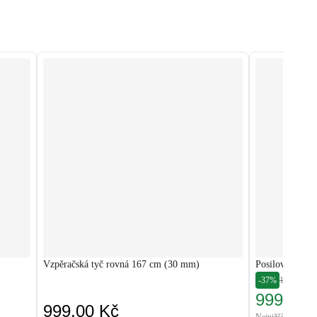
Vzpěračská tyč rovná 167 cm (30 mm)
Posilovací lav
-37%
1 590,00 
999,49 
999,00 Kč