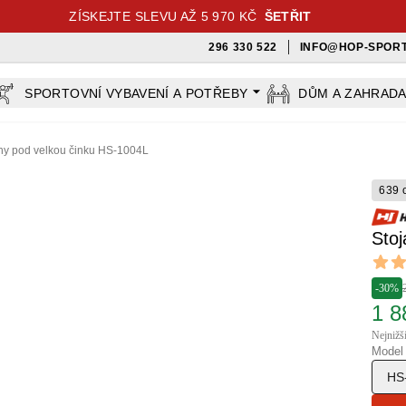
ZÍSKEJTE SLEVU AŽ 5 970 KČ
ŠETŘIT
296 330 522
INFO@HOP-SPORT
SPORTOVNÍ VYBAVENÍ A POTŘEBY
DŮM A ZAHRAD
ny pod velkou činku HS-1004L
639 
Sto
Revi
4.7 out
-30%
1 8
Nejnižš
Model
HS