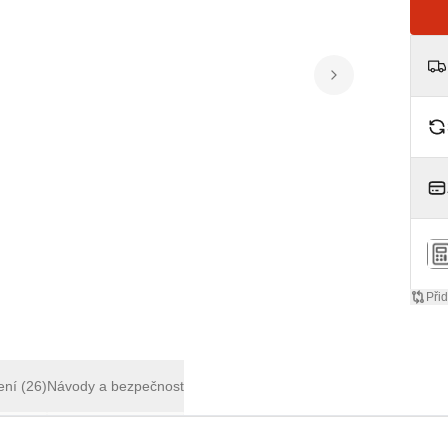
Přid
ení
(26)
Návody a bezpečnost