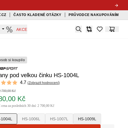
.CZ
ČASTO KLADENÉ OTÁZKY
PRŮVODCE NAKUPOVÁNÍM
Search
A
AKCE
Srovnávač
items in favorit
Košík
osob si koupilo
jany pod velkou činku HS-1004L
ews
4.7
(
Zobrazit hodnocení
)
 of 5 stars
2 700,00 Kč
80,00 Kč
í cena za posledních 30 dní: 2 700,00 Kč
-1004L
HS-1006L
HS-1007L
HS-1009L