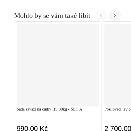
Mohlo by se vám také líbit
Sada závaží na činky HS 30kg - SET A
Posilovací lav
990,00 Kč
2 700,0