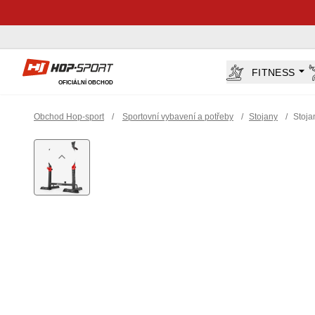
Hop-Sport.cz
FITNESS
OFICIÁLNÍ OBCHOD
Obchod Hop-sport
/
Sportovní vybavení a potřeby
/
Stojany
/
Stoja