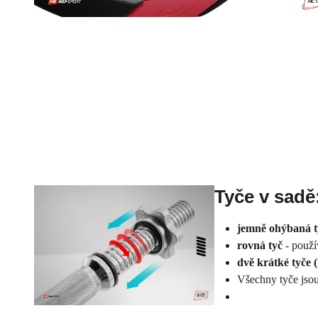
Tyče v sadě
jemně ohýbaná 
rovná tyč
- použí
dvě krátké tyče 
Všechny tyče jso