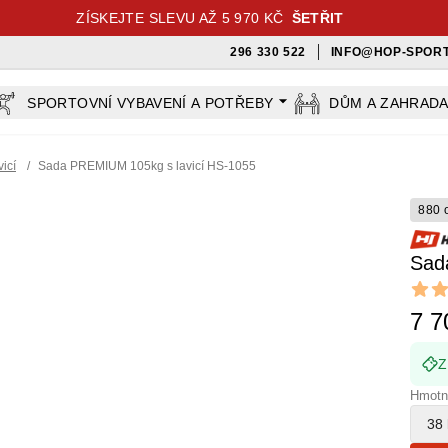
ZÍSKEJTE SLEVU AŽ 5 970 KČ
ŠETŘIT
296 330 522
INFO@HOP-SPORT
SPORTOVNÍ VYBAVENÍ A POTŘEBY
DŮM A ZAHRAD
vicí
/
Sada PREMIUM 105kg s lavicí HS-1055
880 
Sad
Revi
4.65 ou
7 7
Z
Hmotn
38 