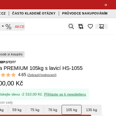
.CZ
ČASTO KLADENÉ OTÁZKY
PRŮVODCE NAKUPOVÁNÍM
Search
A
AKCE
Srovnávač
items in favorit
Košík
osob si koupilo
a PREMIUM 105kg s lavicí HS-1055
ews
4.65
(
Zobrazit hodnocení
)
t of 5 stars
00,00 Kč
ískejte slevu -2 310,00 Kč.
Přihlaste se k newsletteru
ost sady
kg
59 kg
75 kg
76 kg
105 kg
135 kg