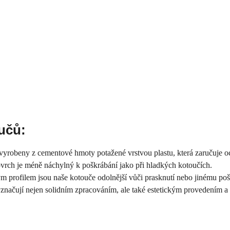
učů:
vyrobeny z cementové hmoty potažené vrstvou plastu, která zaručuje o
ovrch je méně náchylný k poškrábání jako při hladkých kotoučích.
m profilem jsou naše kotouče odolnější vůči prasknutí nebo jinému poš
značují nejen solidním zpracováním, ale také estetickým provedením 