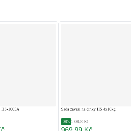
ží HS-1005A
Sada závaží na činky HS 4x10kg
-30%
1 380,00 Kč
Kč
969,99 Kč