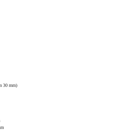
em 30 mm)
m
mm