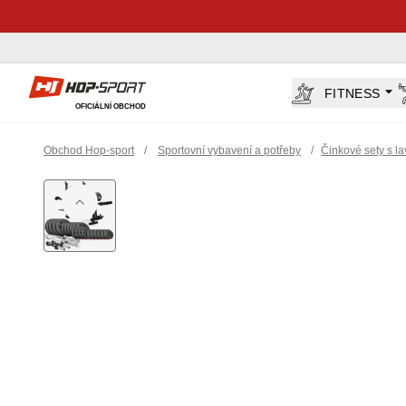
Hop-Sport.cz
FITNESS
OFICIÁLNÍ OBCHOD
Obchod Hop-sport
/
Sportovní vybavení a potřeby
/
Činkové sety s la