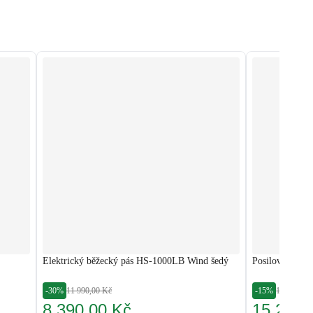
Elektrický běžecký pás HS-1000LB Wind šedý
Posilovací tří
-30%
11 990,00 Kč
-15%
17 900,00
8 390,00 Kč
15 215,